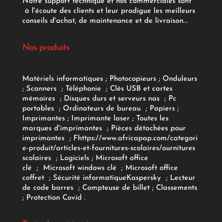
Notre support technique et nos commerciales sont
à l'écoute des clients et leur prodigue les meilleurs
conseils d'achat, de maintenance et de livraison...
Nos produits
Matériels informatiques
;
Photocopieurs
;
Onduleurs
;
Scanners
;
Téléphonie
;
Clés USB et cartes
mémoires
;
Disques durs et serveurs nas
;
Pc
portables
;
Ordinateurs
de bureau
;
Papiers
;
Imprimantes
;
Imprimante laser
;
Toutes les
marques d'imprimantes
;
Pièces détachées pour
imprimantes
;
F
https://www.africapap.com/categori
e-produit/articles-et-fournitures-scolaires/
ournitures
scolaires
;
Logiciels
; Microsoft office
clé
;
Microsoft windows clé
;
Microsoft office
coffret
;
Sécurité informatique
Kaspersky
;
Lecteur
de code barres
;
Compteuse de billet
;
Classements
;
Protection Covid
.