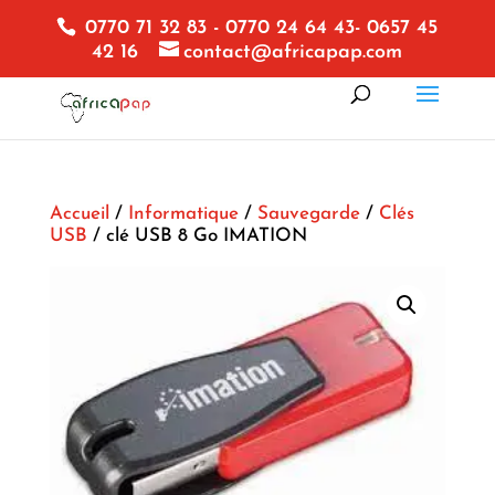
0770 71 32 83 - 0770 24 64 43- 0657 45
42 16
contact@africapap.com
Accueil
/
Informatique
/
Sauvegarde
/
Clés
USB
/ clé USB 8 Go IMATION