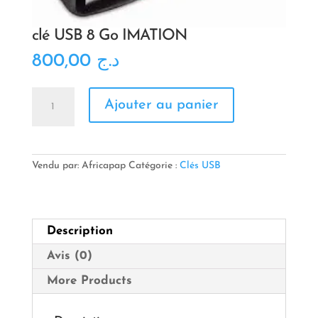
clé USB 8 Go IMATION
800,00
د.ج
quantité
Ajouter au panier
de
clé
USB
8
Go
Vendu par: Africapap
Catégorie :
Clés USB
IMATION
Description
Avis (0)
More Products