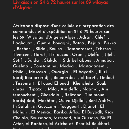
Livraison en 24 à 72 heures sur les 69 wilayas
d'Algérie
Africapap dispose d'une cellule de préparation des
commandes et d'expédition en 24 à 72 heures sur
les 69 Wiyalas d'Algérie:
Alger
, Adrar
, Chlef ,
Laghouat , Oum el bouaghi , Batna , Bejaia , Biskra
, Bechar , Blida , Bouira , Tamanrasset , Tebessa ,
Tlemcen , Tiaret , Tizi ouzou , Oran , Djelfa , Jijel ,
Setif , Saida , Skikda , Sidi bel abbes , Annaba ,
Guelma , Constantine , Medea , Mostaganem ,
Msila , Mascara , Ouargla , El bayadh , Illizi ,
Bordj Bou arreridj , Boumerdes , El taref , Tindouf
, Tissemsilt , El oued El oued , Khenchela , Souk
ahras , Tipaza , Mila , Ain defla , Naama , Ain
temouchent , Ghardaia , Relizane , Timimoun ,
Bordsj Badji Mokhtar , Ouled Djellal , Beni Abbès ,
In Salah , in Guezzam , Touggourt , Djanet , El
Mghair , El Meniaa, Barika, Aflou, El Bayadh, Ksar
Chelala, Boussaada, Messaad, Ain Oussara, Bir El
Atter, El Kantara, El Aricha et Ksar El Boukhari.