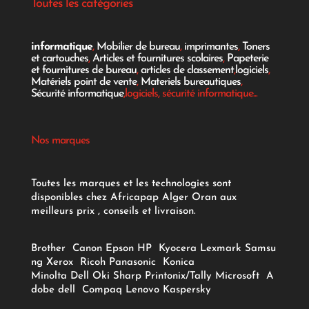
Toutes les catégories
informatique
,
Mobilier de bureau
,
imprimantes
,
Toners
et cartouches
,
Articles et fournitures scolaires
,
Papeterie
et fournitures de bureau
,
articles de classement
,
logiciels
,
Matériels point de vente
,
Materiels bureautiques
,
Sécurité informatique
,logiciels, sécurité informatique...
Nos marques
Toutes les marques et les technologies sont
disponibles chez Africapap Alger Oran aux
meilleurs prix , conseils et livraison.
Brother
Canon
Epson
HP
Kyocera
Lexmark
Samsu
ng
Xerox
Ricoh
Panasonic
Konica
Minolta
Dell
Oki
Sharp
Printonix/Tally
Microsoft
A
dobe
dell
Compaq
Lenovo
Kaspersky