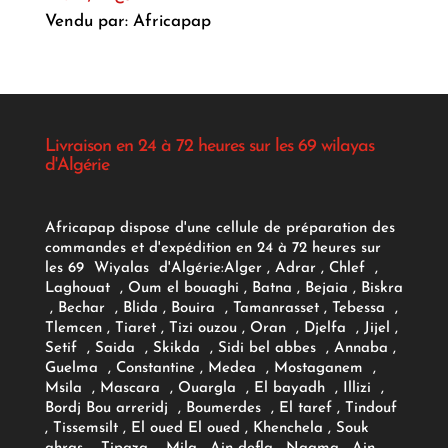
Vendu par: Africapap
Livraison en 24 à 72 heures sur les 69 wilayas
d'Algérie
Africapap dispose d'une cellule de préparation des
commandes et d'expédition en 24 à 72 heures sur
les 69 Wiyalas d'Algérie:
Alger
, Adrar
, Chlef ,
Laghouat , Oum el bouaghi , Batna , Bejaia , Biskra
, Bechar , Blida , Bouira , Tamanrasset , Tebessa ,
Tlemcen , Tiaret , Tizi ouzou , Oran , Djelfa , Jijel ,
Setif , Saida , Skikda , Sidi bel abbes , Annaba ,
Guelma , Constantine , Medea , Mostaganem ,
Msila , Mascara , Ouargla , El bayadh , Illizi ,
Bordj Bou arreridj , Boumerdes , El taref , Tindouf
, Tissemsilt , El oued El oued , Khenchela , Souk