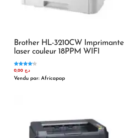
Brother HL-3210CW Imprimante
laser couleur 18PPM WIFI
Note
0,00
د.ج
4.00
Vendu par: Africapap
sur 5