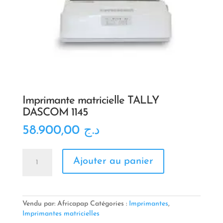
Imprimante matricielle TALLY
DASCOM 1145
58.900,00
د.ج
quantité
Ajouter au panier
de
Imprimante
matricielle
TALLY
DASCOM
Vendu par: Africapap
Catégories :
Imprimantes
,
1145
Imprimantes matricielles