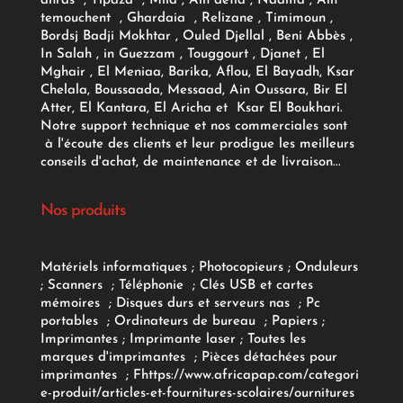
ahras , Tipaza , Mila , Ain defla , Naama , Ain
temouchent , Ghardaia , Relizane , Timimoun ,
Bordsj Badji Mokhtar , Ouled Djellal , Beni Abbès ,
In Salah , in Guezzam , Touggourt , Djanet , El
Mghair , El Meniaa, Barika, Aflou, El Bayadh, Ksar
Chelala, Boussaada, Messaad, Ain Oussara, Bir El
Atter, El Kantara, El Aricha et Ksar El Boukhari.
Notre support technique et nos commerciales sont
à l'écoute des clients et leur prodigue les meilleurs
conseils d'achat, de maintenance et de livraison...
Nos produits
Matériels informatiques
;
Photocopieurs
;
Onduleurs
;
Scanners
;
Téléphonie
;
Clés USB et cartes
mémoires
;
Disques durs et serveurs nas
;
Pc
portables
;
Ordinateurs
de bureau
;
Papiers
;
Imprimantes
;
Imprimante laser
;
Toutes les
marques d'imprimantes
;
Pièces détachées pour
imprimantes
;
F
https://www.africapap.com/categori
e-produit/articles-et-fournitures-scolaires/
ournitures