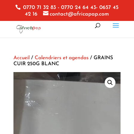
0770 71 32 83 - 0770 24 64 43- 0657 45
42 16
contact@africapap.com
Accueil
/
Calendriers et agendas
/ GRAINS
CUIR 250G BLANC