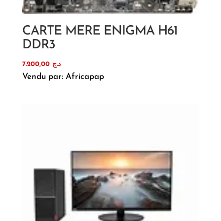
CARTE MERE ENIGMA H61
DDR3
7.200,00
د.ج
Vendu par: Africapap