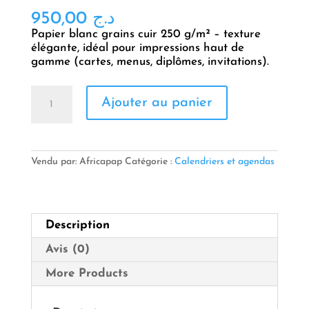
950,00
د.ج
Papier blanc grains cuir 250 g/m² – texture
élégante, idéal pour impressions haut de
gamme (cartes, menus, diplômes, invitations).
quantité
Ajouter au panier
de
GRAINS
CUIR
250G
BLANC
Vendu par: Africapap
Catégorie :
Calendriers et agendas
Description
Avis (0)
More Products