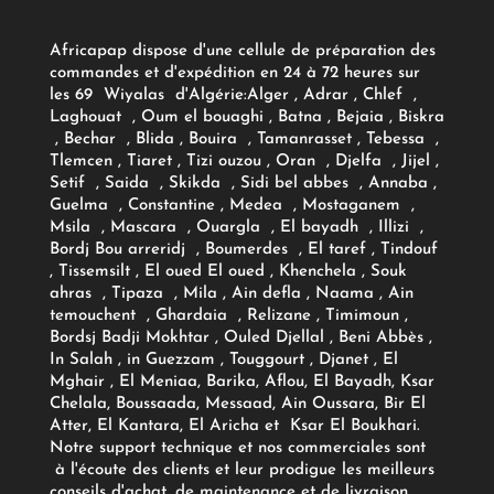
Africapap dispose d'une cellule de préparation des
commandes et d'expédition en 24 à 72 heures sur
les 69 Wiyalas d'Algérie:
Alger
, Adrar
, Chlef ,
Laghouat , Oum el bouaghi , Batna , Bejaia , Biskra
, Bechar , Blida , Bouira , Tamanrasset , Tebessa ,
Tlemcen , Tiaret , Tizi ouzou , Oran , Djelfa , Jijel ,
Setif , Saida , Skikda , Sidi bel abbes , Annaba ,
Guelma , Constantine , Medea , Mostaganem ,
Msila , Mascara , Ouargla , El bayadh , Illizi ,
Bordj Bou arreridj , Boumerdes , El taref , Tindouf
, Tissemsilt , El oued El oued , Khenchela , Souk
ahras , Tipaza , Mila , Ain defla , Naama , Ain
temouchent , Ghardaia , Relizane , Timimoun ,
Bordsj Badji Mokhtar , Ouled Djellal , Beni Abbès ,
In Salah , in Guezzam , Touggourt , Djanet , El
Mghair , El Meniaa, Barika, Aflou, El Bayadh, Ksar
Chelala, Boussaada, Messaad, Ain Oussara, Bir El
Atter, El Kantara, El Aricha et Ksar El Boukhari.
Notre support technique et nos commerciales sont
à l'écoute des clients et leur prodigue les meilleurs
conseils d'achat, de maintenance et de livraison...