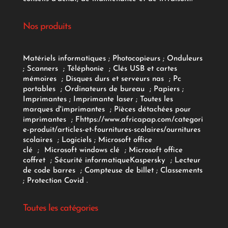
Nos produits
Matériels informatiques
;
Photocopieurs
;
Onduleurs
;
Scanners
;
Téléphonie
;
Clés USB et cartes
mémoires
;
Disques durs et serveurs nas
;
Pc
portables
;
Ordinateurs
de bureau
;
Papiers
;
Imprimantes
;
Imprimante laser
;
Toutes les
marques d'imprimantes
;
Pièces détachées pour
imprimantes
;
F
https://www.africapap.com/categori
e-produit/articles-et-fournitures-scolaires/
ournitures
scolaires
;
Logiciels
; Microsoft office
clé
;
Microsoft windows clé
;
Microsoft office
coffret
;
Sécurité informatique
Kaspersky
;
Lecteur
de code barres
;
Compteuse de billet
;
Classements
;
Protection Covid
.
Toutes les catégories