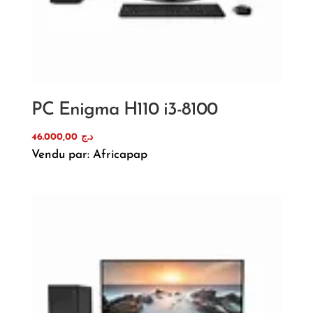
PC Enigma H110 i3-8100
46.000,00
د.ج
Vendu par: Africapap