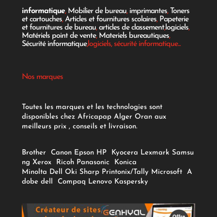
informatique
,
Mobilier de bureau
,
imprimantes
,
Toners
et cartouches
,
Articles et fournitures scolaires
,
Papeterie
et fournitures de bureau
,
articles de classement
,
logiciels
,
Matériels point de vente
,
Materiels bureautiques
,
Sécurité informatique
,logiciels, sécurité informatique...
Nos marques
Toutes les marques et les technologies sont
disponibles chez Africapap Alger Oran aux
meilleurs prix , conseils et livraison.
Brother
Canon
Epson
HP
Kyocera
Lexmark
Samsu
ng
Xerox
Ricoh
Panasonic
Konica
Minolta
Dell
Oki
Sharp
Printonix/Tally
Microsoft
A
dobe
dell
Compaq
Lenovo
Kaspersky