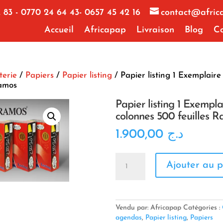
 83 - 0770 24 64 43- 0657 45 42 16
contact@afric
Accueil
Africapap
Livraison
Blog
Co
terie
/
Papiers
/
Papier listing
/ Papier listing 1 Exemplaire
Ramos
Papier listing 1 Exempla
colonnes 500 feuilles 
1.900,00
د.ج
quantité
Ajouter au p
de
Papier
listing
1
Exemplaire
Vendu par: Africapap
Catégories :
132
agendas
,
Papier listing
,
Papiers