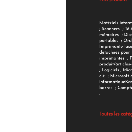
Matériels infor
;
Scanners
;
Tél
mémoires
;
Dis
portables
;
Ord
Imprimante lase
détachées pour
imprimantes
;
produit/articles-
;
Logiciels
; Micr
clé
;
Microsoft 
informatique
Ka
barres
;
Compte
.
Toutes les caté