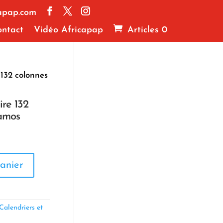
apap.com
ntact
Vidéo Africapap
Articles 0
 132 colonnes
ire 132
Ramos
anier
Calendriers et