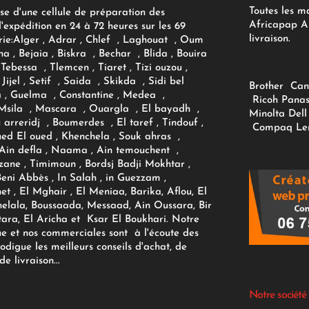
Toutes les m
se d'une cellule de préparation des
Africapap Al
expédition en 24 à 72 heures sur les 69
livraison.
ie:
Alger
, Adrar
, Chlef , Laghouat , Oum
na , Bejaia , Biskra , Bechar , Blida , Bouira
Tebessa , Tlemcen , Tiaret , Tizi ouzou ,
Jijel , Setif , Saida , Skikda , Sidi bel
Brother
Can
 , Guelma , Constantine , Medea ,
Ricoh
Panas
sila , Mascara , Ouargla , El bayadh ,
Minolta
Dell
ou arreridj , Boumerdes , El taref , Tindouf ,
Compaq
Le
oued El oued , Khenchela , Souk ahras ,
 Ain defla , Naama , Ain temouchent ,
zane , Timimoun , Bordsj Badji Mokhtar ,
Beni Abbès , In Salah , in Guezzam ,
et , El Mghair , El Meniaa, Barika, Aflou, El
elala, Boussaada, Messaad, Ain Oussara, Bir
tara, El Aricha et Ksar El Boukhari. Notre
ue et nos commerciales sont à l'écoute des
rodigue les meilleurs conseils d'achat, de
e livraison...
Notre société