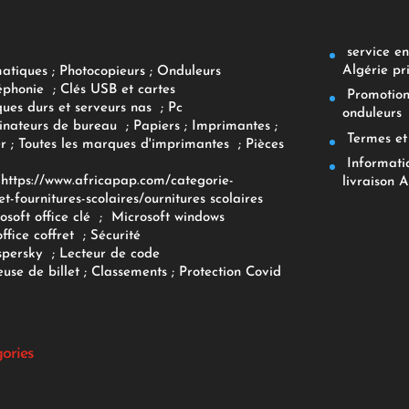
service env
Algérie pr
matiques
;
Photocopieurs
;
Onduleurs
éphonie
;
Clés USB et cartes
Promotions
ques durs et serveurs nas
;
Pc
onduleurs
inateurs
de bureau
;
Papiers
; Imprimantes
;
Termes et 
r
;
Toutes les marques d'imprimantes
;
Pièces
Informatiq
F
https://www.africapap.com/categorie-
livraison A
et-fournitures-scolaires/
ournitures scolaires
osoft office clé
;
Microsoft windows
office coffret
;
Sécurité
spersky
;
Lecteur de code
use de billet
;
Classements
;
Protection Covid
gories