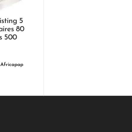
isting 5
ires 80
s 500
 Africapap