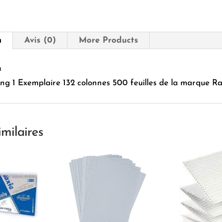
colonnes
500
feuilles
Ramos
n
Avis (0)
More Products
n
ting 1 Exemplaire 132 colonnes 500 feuilles de la marque R
imilaires