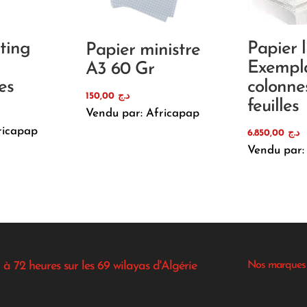
sting
Papier l
Papier ministre
Exempla
A3 60 Gr
es
colonne
150,00
د.ج
feuilles
Vendu par: Africapap
ricapap
6.850,00
د.ج
Vendu par:
 à 72 heures sur les 69 wilayas d'Algérie
Nos marques