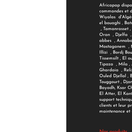
Africapap dispo
commandes et d'
Wiyalas d'Algér
el bouaghi , Bat
, Tamanrasset , 
Oran , Djelfa , 
abbes , Annaba
Mostaganem , M
Illizi , Bordj B
Tissemsilt , El 
Tipaza , Mila ,
Ghardaia , Reli
Ouled Djellal , 
Touggourt , Djan
Bayadh, Ksar Ch
El Atter, El Kan
support techniq
clients et leur p
maintenance et d
Nos produits