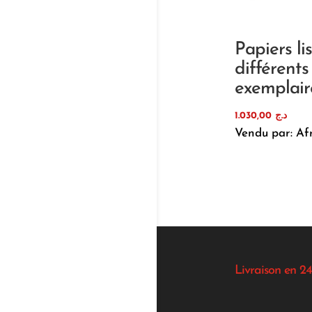
Papiers li
différents
exemplair
1.030,00
د.ج
Vendu par: Af
Livraison en 24