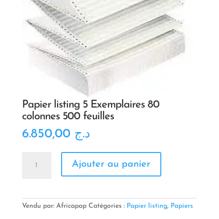
Papier listing 5 Exemplaires 80
colonnes 500 feuilles
6.850,00
د.ج
quantité
Ajouter au panier
de
Papier
listing
5
Exemplaires
Vendu par: Africapap
Catégories :
Papier listing
,
Papiers
80