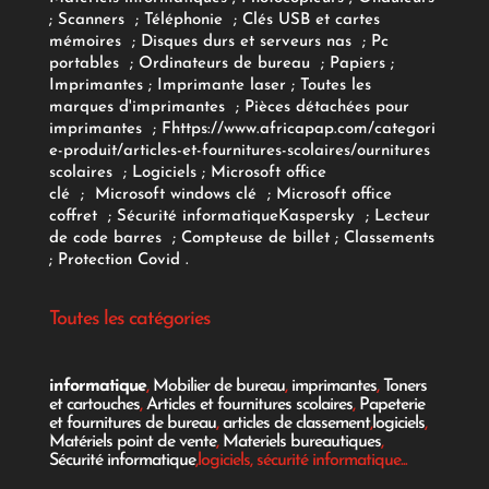
;
Scanners
;
Téléphonie
;
Clés USB et cartes
mémoires
;
Disques durs et serveurs nas
;
Pc
portables
;
Ordinateurs
de bureau
;
Papiers
;
Imprimantes
;
Imprimante laser
;
Toutes les
marques d'imprimantes
;
Pièces détachées pour
imprimantes
;
F
https://www.africapap.com/categori
e-produit/articles-et-fournitures-scolaires/
ournitures
scolaires
;
Logiciels
; Microsoft office
clé
;
Microsoft windows clé
;
Microsoft office
coffret
;
Sécurité informatique
Kaspersky
;
Lecteur
de code barres
;
Compteuse de billet
;
Classements
;
Protection Covid
.
Toutes les catégories
informatique
,
Mobilier de bureau
,
imprimantes
,
Toners
et cartouches
,
Articles et fournitures scolaires
,
Papeterie
et fournitures de bureau
,
articles de classement
,
logiciels
,
Matériels point de vente
,
Materiels bureautiques
,
Sécurité informatique
,logiciels, sécurité informatique...