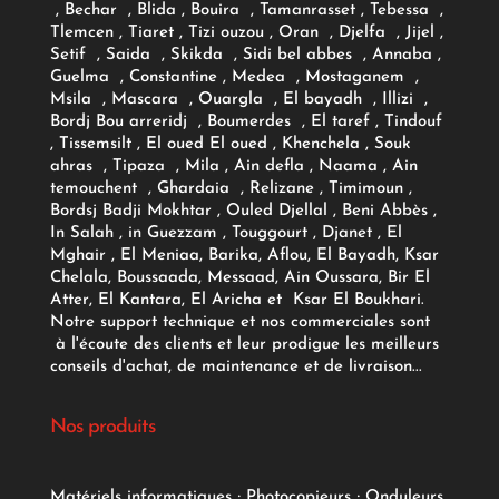
, Bechar , Blida , Bouira , Tamanrasset , Tebessa ,
Tlemcen , Tiaret , Tizi ouzou , Oran , Djelfa , Jijel ,
Setif , Saida , Skikda , Sidi bel abbes , Annaba ,
Guelma , Constantine , Medea , Mostaganem ,
Msila , Mascara , Ouargla , El bayadh , Illizi ,
Bordj Bou arreridj , Boumerdes , El taref , Tindouf
, Tissemsilt , El oued El oued , Khenchela , Souk
ahras , Tipaza , Mila , Ain defla , Naama , Ain
temouchent , Ghardaia , Relizane , Timimoun ,
Bordsj Badji Mokhtar , Ouled Djellal , Beni Abbès ,
In Salah , in Guezzam , Touggourt , Djanet , El
Mghair , El Meniaa, Barika, Aflou, El Bayadh, Ksar
Chelala, Boussaada, Messaad, Ain Oussara, Bir El
Atter, El Kantara, El Aricha et Ksar El Boukhari.
Notre support technique et nos commerciales sont
à l'écoute des clients et leur prodigue les meilleurs
conseils d'achat, de maintenance et de livraison...
Nos produits
Matériels informatiques
;
Photocopieurs
;
Onduleurs