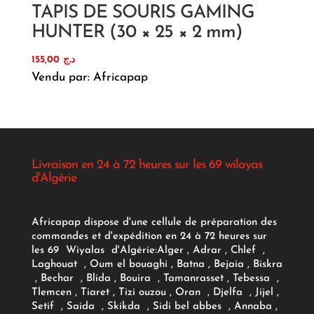
TAPIS DE SOURIS GAMING
HUNTER (30 × 25 × 2 mm)
155,00
د.ج
Vendu par: Africapap
Livraison en 24 à 72 heures sur les 69 wilayas
d'Algérie
Africapap dispose d'une cellule de préparation des
commandes et d'expédition en 24 à 72 heures sur
les 69 Wiyalas d'Algérie:
Alger
, Adrar
, Chlef ,
Laghouat , Oum el bouaghi , Batna , Bejaia , Biskra
, Bechar , Blida , Bouira , Tamanrasset , Tebessa ,
Tlemcen , Tiaret , Tizi ouzou , Oran , Djelfa , Jijel ,
Setif , Saida , Skikda , Sidi bel abbes , Annaba ,