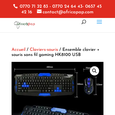
0770 71 32 83 - 0770 24 64 43- 0657 45
42 16
contact@africapap.com
Accueil
/
Claviers-souris
/ Ensemble clavier +
souris sans fil gaming HK8100 USB