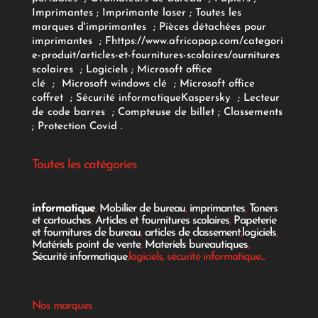
Imprimantes
;
Imprimante laser
;
Toutes les
marques d'imprimantes
;
Pièces détachées pour
imprimantes
;
F
https://www.africapap.com/categori
e-produit/articles-et-fournitures-scolaires/
ournitures
scolaires
;
Logiciels
; Microsoft office
clé
;
Microsoft windows clé
;
Microsoft office
coffret
;
Sécurité informatique
Kaspersky
;
Lecteur
de code barres
;
Compteuse de billet
;
Classements
;
Protection Covid
.
Toutes les catégories
informatique
,
Mobilier de bureau
,
imprimantes
,
Toners
et cartouches
,
Articles et fournitures scolaires
,
Papeterie
et fournitures de bureau
,
articles de classement
,
logiciels
,
Matériels point de vente
,
Materiels bureautiques
,
Sécurité informatique
,logiciels, sécurité informatique...
Nos marques