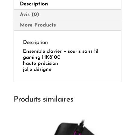
Description
USB
Avis (0)
More Products
Description
Ensemble clavier + souris sans fil
gaming HK8100
haute précision
jolie désigne
Produits similaires