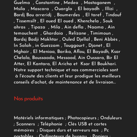
Guelma , Constantine , Medea , Mostaganem ,
Msila , Mascara , Ouargla , El bayadh , Illizi ,
Bordj Bou arreridj , Boumerdes , El taref , Tindouf
, Tissemsilt , El oued El oued , Khenchela , Souk
ahras , Tipaza , Mila , Ain defla , Naama , Ain
temouchent , Ghardaia , Relizane , Timimoun ,
Bordsj Badji Mokhtar , Ouled Djellal , Beni Abbès ,
In Salah , in Guezzam , Touggourt , Djanet , El
Mghair , El Meniaa, Barika, Aflou, El Bayadh, Ksar
Chelala, Boussaada, Messaad, Ain Oussara, Bir El
Atter, El Kantara, El Aricha et Ksar El Boukhari.
Notre support technique et nos commerciales sont
à l'écoute des clients et leur prodigue les meilleurs
conseils d'achat, de maintenance et de livraison...
Nos produits
Matériels informatiques
;
Photocopieurs
;
Onduleurs
;
Scanners
;
Téléphonie
;
Clés USB et cartes
mémoires
;
Disques durs et serveurs nas
;
Pc
portables
;
Ordinateurs
de bureau
;
Papiers
;