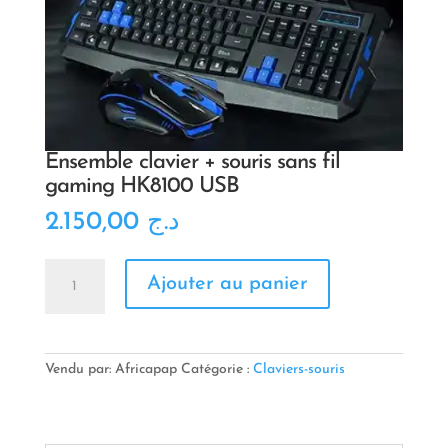
Ensemble clavier + souris sans fil
gaming HK8100 USB
2.150,00
د.ج
quantité
Ajouter au panier
de
Ensemble
clavier
+
souris
Vendu par: Africapap
Catégorie :
Claviers-souris
sans
fil
gaming
HK8100