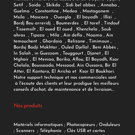
Setif , Saida , Skikda , Sidi bel abbes , Annaba ,
Guelma , Constantine , Medea , Mostaganem ,
Msila , Mascara , Ouargla , El bayadh , Illizi ,
Bordj Bou arreridj , Boumerdes , El taref , Tindouf
, Tissemsilt , El oued El oued , Khenchela , Souk
ahras , Tipaza , Mila , Ain defla , Naama , Ain
temouchent , Ghardaia , Relizane , Timimoun ,
Bordsj Badji Mokhtar , Ouled Djellal , Beni Abbès ,
In Salah , in Guezzam , Touggourt , Djanet , El
Mghair , El Meniaa, Barika, Aflou, El Bayadh, Ksar
Chelala, Boussaada, Messaad, Ain Oussara, Bir El
Atter, El Kantara, El Aricha et Ksar El Boukhari.
Notre support technique et nos commerciales sont
à l'écoute des clients et leur prodigue les meilleurs
conseils d'achat, de maintenance et de livraison...
Nos produits
Matériels informatiques
;
Photocopieurs
;
Onduleurs
;
Scanners
;
Téléphonie
;
Clés USB et cartes