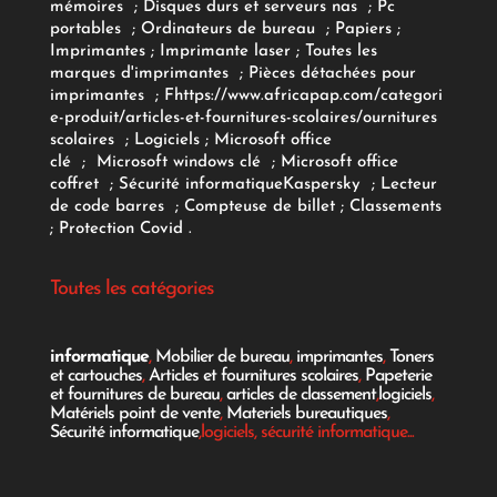
mémoires
;
Disques durs et serveurs nas
;
Pc
portables
;
Ordinateurs
de bureau
;
Papiers
;
Imprimantes
;
Imprimante laser
;
Toutes les
marques d'imprimantes
;
Pièces détachées pour
imprimantes
;
F
https://www.africapap.com/categori
e-produit/articles-et-fournitures-scolaires/
ournitures
scolaires
;
Logiciels
; Microsoft office
clé
;
Microsoft windows clé
;
Microsoft office
coffret
;
Sécurité informatique
Kaspersky
;
Lecteur
de code barres
;
Compteuse de billet
;
Classements
;
Protection Covid
.
Toutes les catégories
informatique
,
Mobilier de bureau
,
imprimantes
,
Toners
et cartouches
,
Articles et fournitures scolaires
,
Papeterie
et fournitures de bureau
,
articles de classement
,
logiciels
,
Matériels point de vente
,
Materiels bureautiques
,
Sécurité informatique
,logiciels, sécurité informatique...