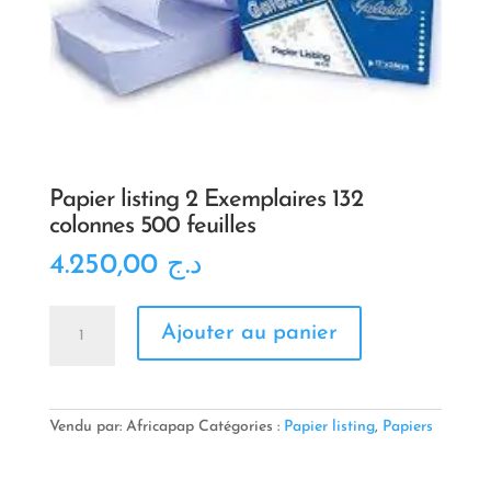
Papier listing 2 Exemplaires 132
colonnes 500 feuilles
4.250,00
د.ج
quantité
Ajouter au panier
de
Papier
listing
2
Exemplaires
Vendu par: Africapap
Catégories :
Papier listing
,
Papiers
132
colonnes
500