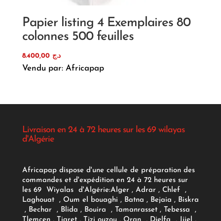
Papier listing 4 Exemplaires 80
colonnes 500 feuilles
8.400,00
د.ج
Vendu par: Africapap
Livraison en 24 à 72 heures sur les 69 wilayas
d'Algérie
Africapap dispose d'une cellule de préparation des
commandes et d'expédition en 24 à 72 heures sur
les 69 Wiyalas d'Algérie:
Alger
, Adrar
, Chlef ,
Laghouat , Oum el bouaghi , Batna , Bejaia , Biskra
, Bechar , Blida , Bouira , Tamanrasset , Tebessa ,
Tlemcen , Tiaret , Tizi ouzou , Oran , Djelfa , Jijel ,