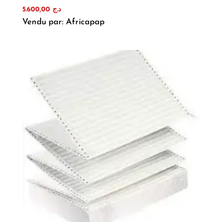
5.600,00
د.ج
Vendu par: Africapap