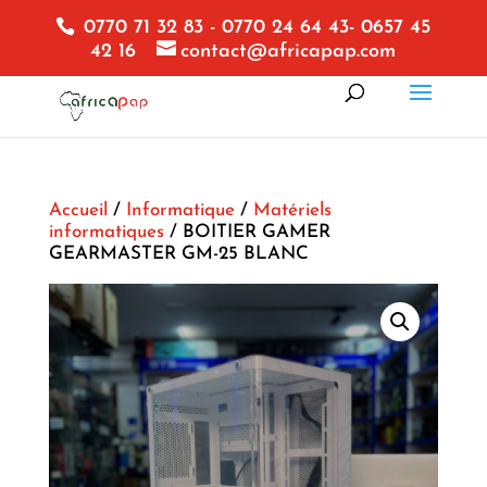
0770 71 32 83 - 0770 24 64 43- 0657 45
42 16
contact@africapap.com
Accueil
/
Informatique
/
Matériels
informatiques
/ BOITIER GAMER
GEARMASTER GM-25 BLANC