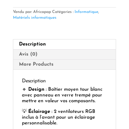
GEARMASTER
GM-
Vendu par: Africapap
Catégories :
Informatique
,
25
Matériels informatiques
BLANC
Description
Avis (0)
More Products
Description
🔹
Design
: Boîtier moyen tour blanc
avec panneau en verre trempé pour
mettre en valeur vos composants.
💡
Éclairage
: 2 ventilateurs RGB
inclus à l’avant pour un éclairage
personnalisable.