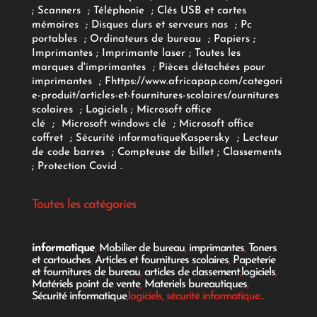
;
Scanners
;
Téléphonie
;
Clés USB et cartes
mémoires
;
Disques durs et serveurs nas
;
Pc
portables
;
Ordinateurs
de bureau
;
Papiers
;
Imprimantes
;
Imprimante laser
;
Toutes les
marques d'imprimantes
;
Pièces détachées pour
imprimantes
;
F
https://www.africapap.com/categori
e-produit/articles-et-fournitures-scolaires/
ournitures
scolaires
;
Logiciels
; Microsoft office
clé
;
Microsoft windows clé
;
Microsoft office
coffret
;
Sécurité informatique
Kaspersky
;
Lecteur
de code barres
;
Compteuse de billet
;
Classements
;
Protection Covid
.
Toutes les catégories
informatique
,
Mobilier de bureau
,
imprimantes
,
Toners
et cartouches
,
Articles et fournitures scolaires
,
Papeterie
et fournitures de bureau
,
articles de classement
,
logiciels
,
Matériels point de vente
,
Materiels bureautiques
,
Sécurité informatique
,logiciels, sécurité informatique...