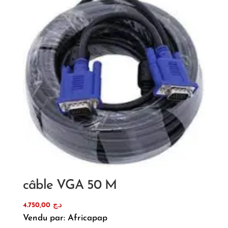
câble VGA 50 M
4.750,00
د.ج
Vendu par: Africapap