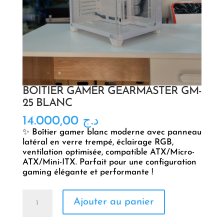
BOITIER GAMER GEARMASTER GM-
25 BLANC
14.000,00
د.ج
✨ Boîtier gamer blanc moderne avec panneau
latéral en verre trempé, éclairage RGB,
ventilation optimisée, compatible ATX/Micro-
ATX/Mini-ITX. Parfait pour une configuration
gaming élégante et performante !
quantité
Ajouter au panier
de
BOITIER
GAMER