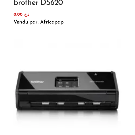
brother DS620
0,00
د.ج
Vendu par: Africapap