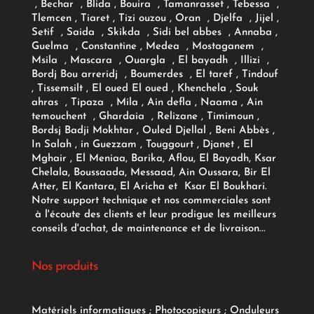
, Bechar , Blida , Bouira , Tamanrasset , Tebessa ,
Tlemcen , Tiaret , Tizi ouzou , Oran , Djelfa , Jijel ,
Setif , Saida , Skikda , Sidi bel abbes , Annaba ,
Guelma , Constantine , Medea , Mostaganem ,
Msila , Mascara , Ouargla , El bayadh , Illizi ,
Bordj Bou arreridj , Boumerdes , El taref , Tindouf
, Tissemsilt , El oued El oued , Khenchela , Souk
ahras , Tipaza , Mila , Ain defla , Naama , Ain
temouchent , Ghardaia , Relizane , Timimoun ,
Bordsj Badji Mokhtar , Ouled Djellal , Beni Abbès ,
In Salah , in Guezzam , Touggourt , Djanet , El
Mghair , El Meniaa, Barika, Aflou, El Bayadh, Ksar
Chelala, Boussaada, Messaad, Ain Oussara, Bir El
Atter, El Kantara, El Aricha et Ksar El Boukhari.
Notre support technique et nos commerciales sont
à l'écoute des clients et leur prodigue les meilleurs
conseils d'achat, de maintenance et de livraison...
Nos produits
Matériels informatiques
;
Photocopieurs
;
Onduleurs