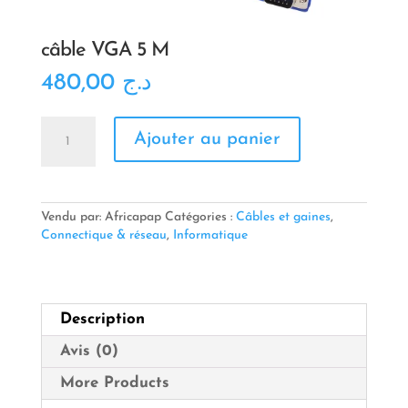
câble VGA 5 M
480,00
د.ج
quantité
Ajouter au panier
de
câble
VGA
5
M
Vendu par: Africapap
Catégories :
Câbles et gaines
,
Connectique & réseau
,
Informatique
Description
Avis (0)
More Products