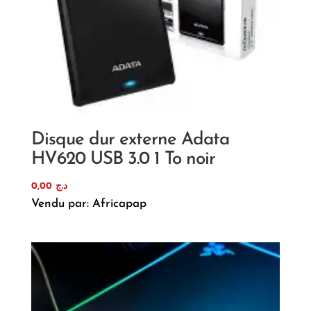
Disque dur externe Adata
HV620 USB 3.0 1 To noir
0,00
د.ج
Vendu par: Africapap