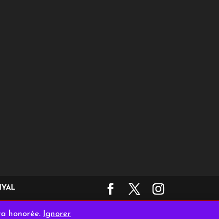
YAL
ra honorée.
Ignorer