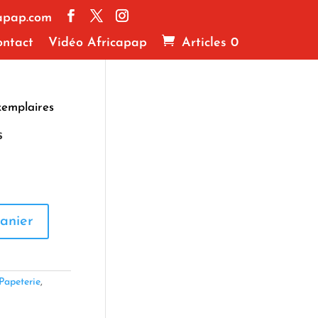
apap.com
ntact
Vidéo Africapap
Articles 0
exemplaires
s
anier
Papeterie
,