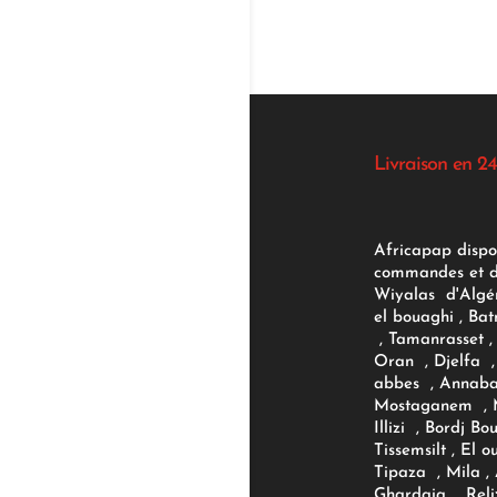
Livraison en 24
Africapap dispo
commandes et d'
Wiyalas d'Algér
el bouaghi , Bat
, Tamanrasset , 
Oran , Djelfa , 
abbes , Annaba
Mostaganem , M
Illizi , Bordj B
Tissemsilt , El 
Tipaza , Mila ,
Ghardaia , Reli