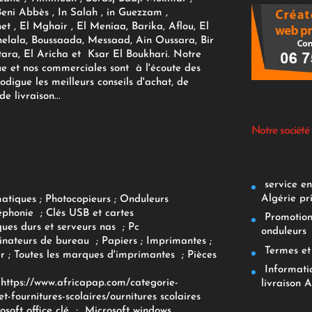
Beni Abbès , In Salah , in Guezzam ,
et , El Mghair , El Meniaa, Barika, Aflou, El
elala, Boussaada, Messaad, Ain Oussara, Bir
tara, El Aricha et Ksar El Boukhari. Notre
ue et nos commerciales sont à l'écoute des
rodigue les meilleurs conseils d'achat, de
e livraison...
Notre société
service env
Algérie pr
matiques
;
Photocopieurs
;
Onduleurs
éphonie
;
Clés USB et cartes
Promotions
ques durs et serveurs nas
;
Pc
onduleurs
inateurs
de bureau
;
Papiers
; Imprimantes
;
Termes et 
r
;
Toutes les marques d'imprimantes
;
Pièces
Informatiq
F
https://www.africapap.com/categorie-
livraison A
et-fournitures-scolaires/
ournitures scolaires
osoft office clé
;
Microsoft windows