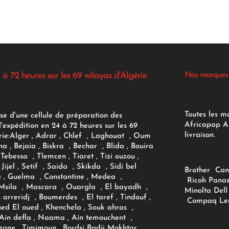
 à 72 heures sur les 69 wilayas d'Algérie
Nos marques
Toutes les m
se d'une cellule de préparation des
Africapap Al
expédition en 24 à 72 heures sur les 69
livraison.
ie:
Alger
, Adrar
, Chlef , Laghouat , Oum
na , Bejaia , Biskra , Bechar , Blida , Bouira
Tebessa , Tlemcen , Tiaret , Tizi ouzou ,
Jijel , Setif , Saida , Skikda , Sidi bel
Brother
Can
 , Guelma , Constantine , Medea ,
Ricoh
Panas
sila , Mascara , Ouargla , El bayadh ,
Minolta
Dell
ou arreridj , Boumerdes , El taref , Tindouf ,
Compaq
Le
oued El oued , Khenchela , Souk ahras ,
 Ain defla , Naama , Ain temouchent ,
zane , Timimoun , Bordsj Badji Mokhtar ,