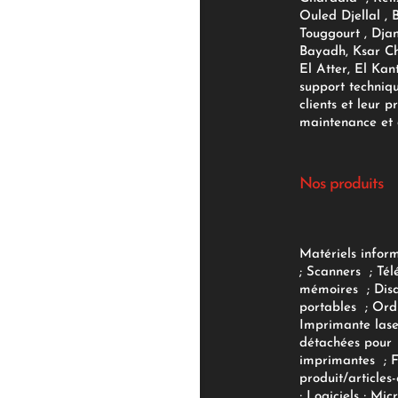
Ouled Djellal , 
Touggourt , Djan
Bayadh, Ksar Ch
El Atter, El Kan
support techniq
clients et leur p
maintenance et d
Nos produits
Matériels infor
;
Scanners
;
Tél
mémoires
;
Dis
portables
;
Ord
Imprimante lase
détachées pour
imprimantes
;
produit/articles-
;
Logiciels
; Micr