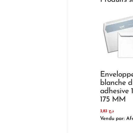
Enveloppe
blanche d
adhesive 
175 MM
3,83
د.ج
Vendu par: Af