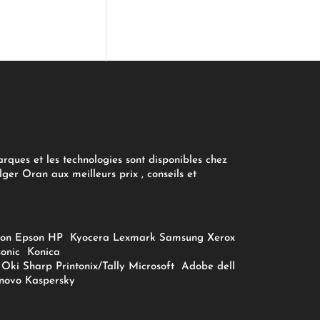
arques et les technologies sont disponibles chez
ger Oran aux meilleurs prix , conseils et
on
Epson
HP
Kyocera
Lexmark
Samsung
Xerox
onic
Konica
Oki
Sharp
Printonix/Tally
Microsoft
Adobe
dell
novo
Kaspersky