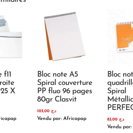
 f11
Bloc note A5
Bloc no
roite
Spiral couverture
quadril
125 X
PP fluo 96 pages
Spiral
80gr Clasvit
Métalli
PERFE
105,00
د.ج
ricapap
Vendu par: Africapap
83,00
د.ج
Vendu par: