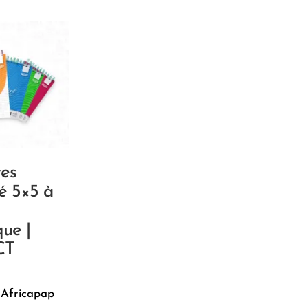
tes
lé 5×5 à
que |
CT
 Africapap