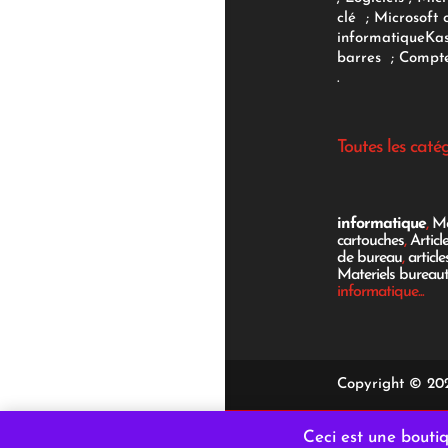
clé
;
Microsoft 
informatique
Ka
barres
;
Compte
.
Toutes les caté
informatique
,
Mo
cartouches
,
Articl
de bureau
,
articl
Materiels bureau
informatique...
Copyright © 202
Ceci est une bout