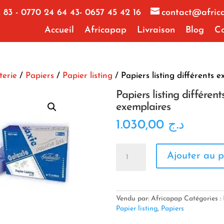
 83 - 0770 24 64 43- 0657 45 42 16
contact@afric
Accueil
Africapap
Livraison
Blog
Co
terie
/
Papiers
/
Papier listing
/ Papiers listing différents 
Papiers listing différent
exemplaires
1.030,00
د.ج
quantité
Ajouter au p
de
Papiers
listing
différents
exemplaires
Vendu par: Africapap
Catégories :
Papier listing
,
Papiers