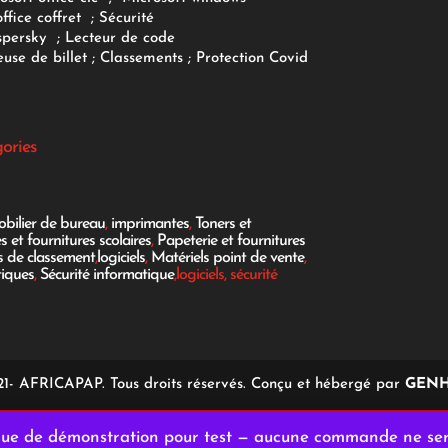
office coffret
;
Sécurité
spersky
;
Lecteur de code
use de billet
;
Classements
;
Protection Covid
gories
bilier de bureau
,
imprimantes
,
Toners et
es et fournitures scolaires
,
Papeterie et fournitures
es de classement
,
logiciels
,
Matériels point de vente
,
tiques
,
Sécurité informatique
,logiciels, sécurité
1- AFRICAPAP. Tous droits réservés. Conçu et hébergé par
GENH
ique de démonstration pour test — aucune commande ne se