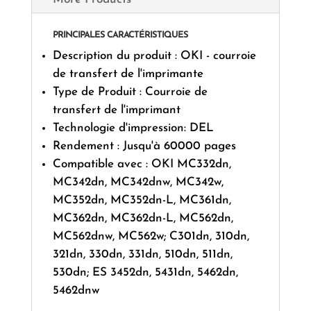
PRINCIPALES CARACTÉRISTIQUES
Description du produit : OKI - courroie
de transfert de l'imprimante
Type de Produit : Courroie de
transfert de l'imprimant
Technologie d'impression: DEL
Rendement : Jusqu'à 60000 pages
Compatible avec : OKI MC332dn,
MC342dn, MC342dnw, MC342w,
MC352dn, MC352dn-L, MC361dn,
MC362dn, MC362dn-L, MC562dn,
MC562dnw, MC562w; C301dn, 310dn,
321dn, 330dn, 331dn, 510dn, 511dn,
530dn; ES 3452dn, 5431dn, 5462dn,
5462dnw