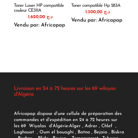
Toner Laser HP compatible
Toner compatible Hp 283A
couleur CE311A
1.300,00
د.ج
1.620,00
د.ج
Vendu par: Africapap
Vendu par: Africapap
Livraison en 24 à 72 heures sur les 69 wilayas
d'Algérie
Africapap dispose d'une cellule de préparation des
commandes et d'expédition en 24 à 72 heures sur
les 69 Wiyalas d'Algérie:
Alger
, Adrar
, Chlef ,
Laghouat , Oum el bouaghi , Batna , Bejaia , Biskra