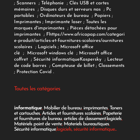
;
Scanners
;
Téléphonie
;
Clés USB et cartes
mémoires
;
Disques durs et serveurs nas
;
Pc
portables
;
Ordinateurs
de bureau
;
Papiers
;
Imprimantes
;
Imprimante laser
;
Toutes les
marques d'imprimantes
;
Pièces détachées pour
imprimantes
;
F
https://www.africapap.com/categori
e-produit/articles-et-fournitures-scolaires/
ournitures
scolaires
;
Logiciels
; Microsoft office
clé
;
Microsoft windows clé
;
Microsoft office
coffret
;
Sécurité informatique
Kaspersky
;
Lecteur
de code barres
;
Compteuse de billet
;
Classements
;
Protection Covid
.
Toutes les catégories
informatique
,
Mobilier de bureau
,
imprimantes
,
Toners
et cartouches
,
Articles et fournitures scolaires
,
Papeterie
et fournitures de bureau
,
articles de classement
,
logiciels
,
Matériels point de vente
,
Materiels bureautiques
,
Sécurité informatique
,logiciels, sécurité informatique...