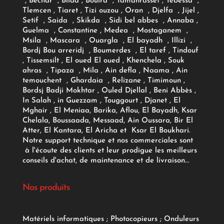
, Bechar , Blida , Bouira , Tamanrasset , Tebessa ,
Tlemcen , Tiaret , Tizi ouzou , Oran , Djelfa , Jijel ,
Setif , Saida , Skikda , Sidi bel abbes , Annaba ,
Guelma , Constantine , Medea , Mostaganem ,
Msila , Mascara , Ouargla , El bayadh , Illizi ,
Bordj Bou arreridj , Boumerdes , El taref , Tindouf
, Tissemsilt , El oued El oued , Khenchela , Souk
ahras , Tipaza , Mila , Ain defla , Naama , Ain
temouchent , Ghardaia , Relizane , Timimoun ,
Bordsj Badji Mokhtar , Ouled Djellal , Beni Abbès ,
In Salah , in Guezzam , Touggourt , Djanet , El
Mghair , El Meniaa, Barika, Aflou, El Bayadh, Ksar
Chelala, Boussaada, Messaad, Ain Oussara, Bir El
Atter, El Kantara, El Aricha et Ksar El Boukhari.
Notre support technique et nos commerciales sont
à l'écoute des clients et leur prodigue les meilleurs
conseils d'achat, de maintenance et de livraison...
Nos produits
Matériels informatiques
;
Photocopieurs
;
Onduleurs