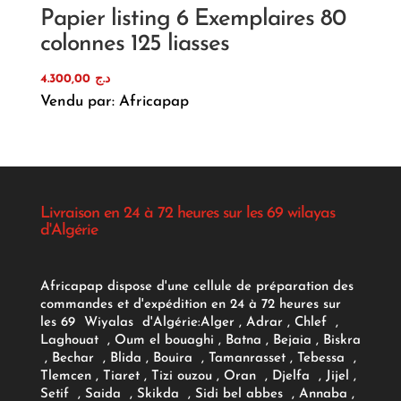
Papier listing 6 Exemplaires 80
colonnes 125 liasses
4.300,00
د.ج
Vendu par: Africapap
Livraison en 24 à 72 heures sur les 69 wilayas
d'Algérie
Africapap dispose d'une cellule de préparation des
commandes et d'expédition en 24 à 72 heures sur
les 69 Wiyalas d'Algérie:
Alger
, Adrar
, Chlef ,
Laghouat , Oum el bouaghi , Batna , Bejaia , Biskra
, Bechar , Blida , Bouira , Tamanrasset , Tebessa ,
Tlemcen , Tiaret , Tizi ouzou , Oran , Djelfa , Jijel ,
Setif , Saida , Skikda , Sidi bel abbes , Annaba ,