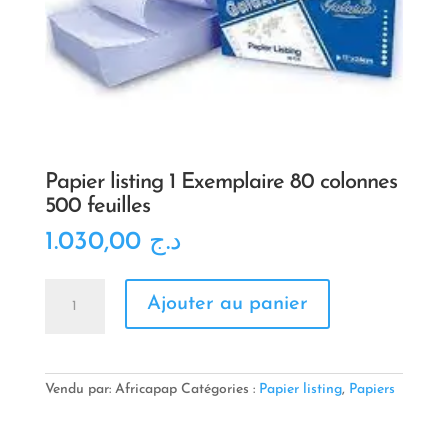
Papier listing 1 Exemplaire 80 colonnes
500 feuilles
1.030,00
د.ج
quantité
Ajouter au panier
de
Papier
listing
1
Exemplaire
Vendu par: Africapap
Catégories :
Papier listing
,
Papiers
80
colonnes
500