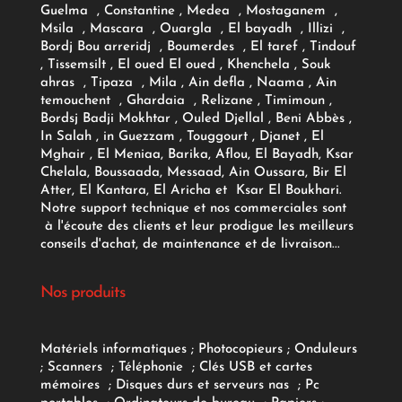
Guelma , Constantine , Medea , Mostaganem ,
Msila , Mascara , Ouargla , El bayadh , Illizi ,
Bordj Bou arreridj , Boumerdes , El taref , Tindouf
, Tissemsilt , El oued El oued , Khenchela , Souk
ahras , Tipaza , Mila , Ain defla , Naama , Ain
temouchent , Ghardaia , Relizane , Timimoun ,
Bordsj Badji Mokhtar , Ouled Djellal , Beni Abbès ,
In Salah , in Guezzam , Touggourt , Djanet , El
Mghair , El Meniaa, Barika, Aflou, El Bayadh, Ksar
Chelala, Boussaada, Messaad, Ain Oussara, Bir El
Atter, El Kantara, El Aricha et Ksar El Boukhari.
Notre support technique et nos commerciales sont
à l'écoute des clients et leur prodigue les meilleurs
conseils d'achat, de maintenance et de livraison...
Nos produits
Matériels informatiques
;
Photocopieurs
;
Onduleurs
;
Scanners
;
Téléphonie
;
Clés USB et cartes
mémoires
;
Disques durs et serveurs nas
;
Pc