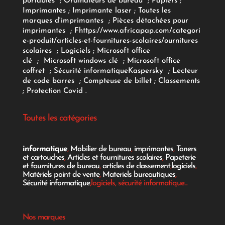
portables
;
Ordinateurs
de bureau
;
Papiers
;
Imprimantes
;
Imprimante laser
;
Toutes les
marques d'imprimantes
;
Pièces détachées pour
imprimantes
;
F
https://www.africapap.com/categori
e-produit/articles-et-fournitures-scolaires/
ournitures
scolaires
;
Logiciels
; Microsoft office
clé
;
Microsoft windows clé
;
Microsoft office
coffret
;
Sécurité informatique
Kaspersky
;
Lecteur
de code barres
;
Compteuse de billet
;
Classements
;
Protection Covid
.
Toutes les catégories
informatique
,
Mobilier de bureau
,
imprimantes
,
Toners
et cartouches
,
Articles et fournitures scolaires
,
Papeterie
et fournitures de bureau
,
articles de classement
,
logiciels
,
Matériels point de vente
,
Materiels bureautiques
,
Sécurité informatique
,logiciels, sécurité informatique...
Nos marques