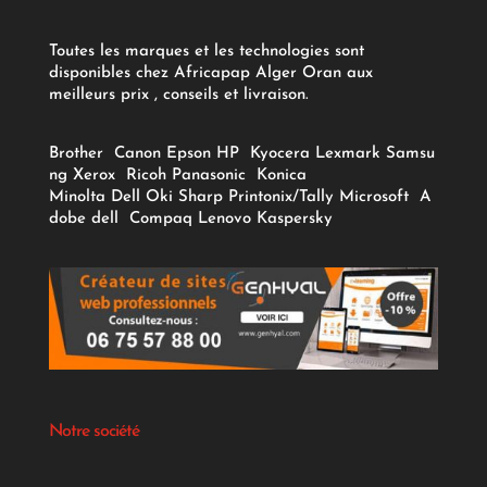
Toutes les marques et les technologies sont
disponibles chez Africapap Alger Oran aux
meilleurs prix , conseils et livraison.
Brother
Canon
Epson
HP
Kyocera
Lexmark
Samsu
ng
Xerox
Ricoh
Panasonic
Konica
Minolta
Dell
Oki
Sharp
Printonix/Tally
Microsoft
A
dobe
dell
Compaq
Lenovo
Kaspersky
Notre société