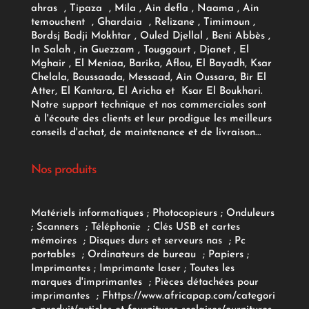
ahras , Tipaza , Mila , Ain defla , Naama , Ain
temouchent , Ghardaia , Relizane , Timimoun ,
Bordsj Badji Mokhtar , Ouled Djellal , Beni Abbès ,
In Salah , in Guezzam , Touggourt , Djanet , El
Mghair , El Meniaa, Barika, Aflou, El Bayadh, Ksar
Chelala, Boussaada, Messaad, Ain Oussara, Bir El
Atter, El Kantara, El Aricha et Ksar El Boukhari.
Notre support technique et nos commerciales sont
à l'écoute des clients et leur prodigue les meilleurs
conseils d'achat, de maintenance et de livraison...
Nos produits
Matériels informatiques
;
Photocopieurs
;
Onduleurs
;
Scanners
;
Téléphonie
;
Clés USB et cartes
mémoires
;
Disques durs et serveurs nas
;
Pc
portables
;
Ordinateurs
de bureau
;
Papiers
;
Imprimantes
;
Imprimante laser
;
Toutes les
marques d'imprimantes
;
Pièces détachées pour
imprimantes
;
F
https://www.africapap.com/categori