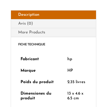
Description
Avis (0)
More Products
FICHE TECHNIQUE
Fabricant
‎hp
Marque
‎HP
Poids du produit
‎2.35 livres
Dimensiones du
‎13 x 4.6 x
produit
6.5 cm