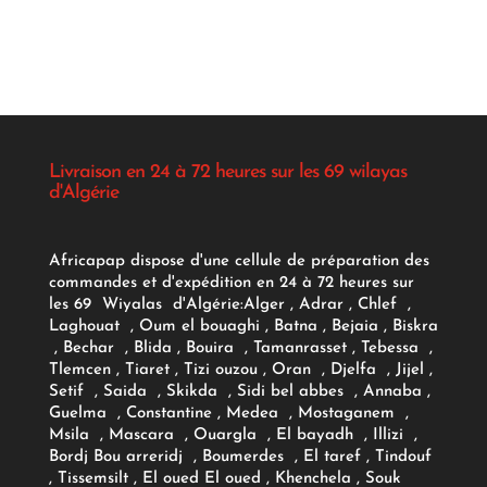
Livraison en 24 à 72 heures sur les 69 wilayas
d'Algérie
Africapap dispose d'une cellule de préparation des
commandes et d'expédition en 24 à 72 heures sur
les 69 Wiyalas d'Algérie:
Alger
, Adrar
, Chlef ,
Laghouat , Oum el bouaghi , Batna , Bejaia , Biskra
, Bechar , Blida , Bouira , Tamanrasset , Tebessa ,
Tlemcen , Tiaret , Tizi ouzou , Oran , Djelfa , Jijel ,
Setif , Saida , Skikda , Sidi bel abbes , Annaba ,
Guelma , Constantine , Medea , Mostaganem ,
Msila , Mascara , Ouargla , El bayadh , Illizi ,
Bordj Bou arreridj , Boumerdes , El taref , Tindouf
, Tissemsilt , El oued El oued , Khenchela , Souk