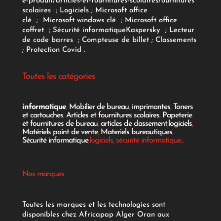
e-produit/articles-et-fournitures-scolaires/
ournitures
scolaires
;
Logiciels
; Microsoft office
clé
;
Microsoft windows clé
;
Microsoft office
coffret
;
Sécurité informatique
Kaspersky
;
Lecteur
de code barres
;
Compteuse de billet
;
Classements
;
Protection Covid
.
Toutes les catégories
informatique
,
Mobilier de bureau
,
imprimantes
,
Toners
et cartouches
,
Articles et fournitures scolaires
,
Papeterie
et fournitures de bureau
,
articles de classement
,
logiciels
,
Matériels point de vente
,
Materiels bureautiques
,
Sécurité informatique
,logiciels, sécurité informatique...
Nos marques
Toutes les marques et les technologies sont
disponibles chez Africapap Alger Oran aux