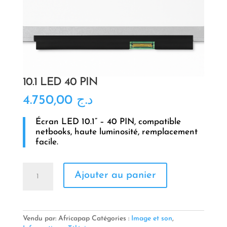
10.1 LED 40 PIN
4.750,00
د.ج
Écran LED 10.1” – 40 PIN, compatible
netbooks, haute luminosité, remplacement
facile.
quantité
Ajouter au panier
de
10.1
LED
40
PIN
Vendu par: Africapap
Catégories :
Image et son
,