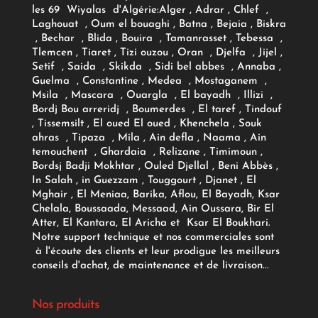
les 69 Wiyalas d'Algérie:
Alger
, Adrar
, Chlef ,
Laghouat , Oum el bouaghi , Batna , Bejaia , Biskra
, Bechar , Blida , Bouira , Tamanrasset , Tebessa ,
Tlemcen , Tiaret , Tizi ouzou , Oran , Djelfa , Jijel ,
Setif , Saida , Skikda , Sidi bel abbes , Annaba ,
Guelma , Constantine , Medea , Mostaganem ,
Msila , Mascara , Ouargla , El bayadh , Illizi ,
Bordj Bou arreridj , Boumerdes , El taref , Tindouf
, Tissemsilt , El oued El oued , Khenchela , Souk
ahras , Tipaza , Mila , Ain defla , Naama , Ain
temouchent , Ghardaia , Relizane , Timimoun ,
Bordsj Badji Mokhtar , Ouled Djellal , Beni Abbès ,
In Salah , in Guezzam , Touggourt , Djanet , El
Mghair , El Meniaa, Barika, Aflou, El Bayadh, Ksar
Chelala, Boussaada, Messaad, Ain Oussara, Bir El
Atter, El Kantara, El Aricha et Ksar El Boukhari.
Notre support technique et nos commerciales sont
à l'écoute des clients et leur prodigue les meilleurs
conseils d'achat, de maintenance et de livraison...
Nos produits