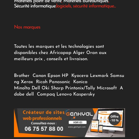
Matériels point de vente
,
Materiels bureautiques
,
Sécurité informatique
,logiciels, sécurité informatique...
Nos marques
Toutes les marques et les technologies sont
disponibles chez Africapap Alger Oran aux
meilleurs prix , conseils et livraison.
Brother
Canon
Epson
HP
Kyocera
Lexmark
Samsu
ng
Xerox
Ricoh
Panasonic
Konica
Minolta
Dell
Oki
Sharp
Printonix/Tally
Microsoft
A
dobe
dell
Compaq
Lenovo
Kaspersky