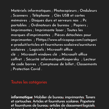
Matériels informatiques
;
Photocopieurs
;
Onduleurs
;
Scanners
;
Téléphonie
;
Clés USB et cartes
mémoires
;
Disques durs et serveurs nas
;
Pc
portables
;
Ordinateurs
de bureau
;
Papiers
;
Imprimantes
;
Imprimante laser
;
Toutes les
marques d'imprimantes
;
Pièces détachées pour
imprimantes
;
F
https://www.africapap.com/categori
e-produit/articles-et-fournitures-scolaires/
ournitures
scolaires
;
Logiciels
; Microsoft office
clé
;
Microsoft windows clé
;
Microsoft office
coffret
;
Sécurité informatique
Kaspersky
;
Lecteur
de code barres
;
Compteuse de billet
;
Classements
;
Protection Covid
.
Toutes les catégories
informatique
,
Mobilier de bureau
,
imprimantes
,
Toners
et cartouches
,
Articles et fournitures scolaires
,
Papeterie
et fournitures de bureau
,
articles de classement
,
logiciels
,