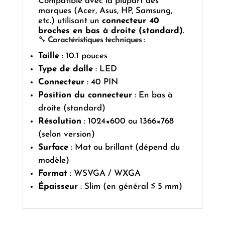
Compatible avec la plupart des
marques (Acer, Asus, HP, Samsung,
etc.) utilisant un
connecteur 40
broches en bas à droite (standard)
.
🔧
Caractéristiques techniques :
Taille
: 10.1 pouces
Type de dalle
: LED
Connecteur
: 40 PIN
Position du connecteur
: En bas à
droite (standard)
Résolution
: 1024×600 ou 1366×768
(selon version)
Surface
: Mat ou brillant (dépend du
modèle)
Format
: WSVGA / WXGA
Épaisseur
: Slim (en général ≤ 5 mm)