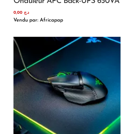
Onduleur APC Back-UPS 650VA
0,00
د.ج
Vendu par: Africapap