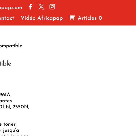
apap.com
ntact
Vidéo Africapap
Articles 0
ompatible
ible
3961A
antes
50LN, 2550N,
e toner
 jusqu’a