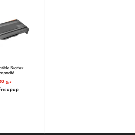
tible Brother
capacité
1.800,00
د.ج
fricapap