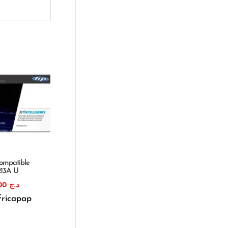
ompatible
213A U
1.820,00
د.ج
fricapap