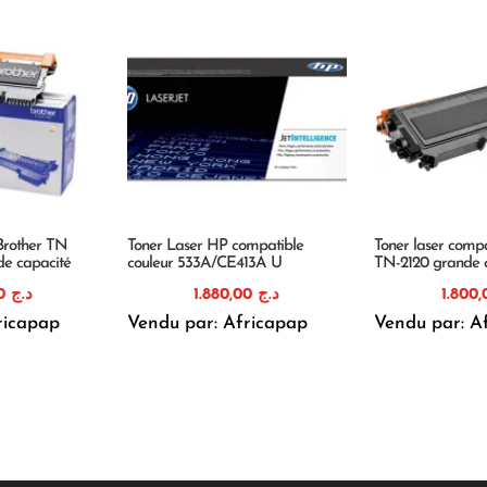
Brother TN
Toner Laser HP compatible
Toner laser compa
e capacité
couleur 533A/CE413A U
TN-2120 grande 
1.300,00
د.ج
1.880,00
د.ج
ricapap
Vendu par: Africapap
Vendu par: A