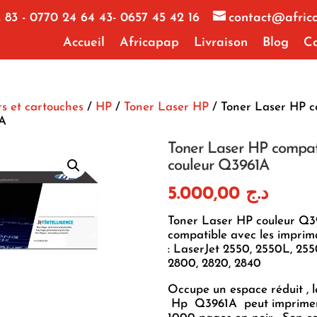
 83 - 0770 24 64 43- 0657 45 42 16
contact@afric
Accueil
Africapap
Livraison
Blog
Co
s et cartouches
/
HP
/
Toner Laser HP
/ Toner Laser HP c
1A
Toner Laser HP compat
couleur Q3961A
5.000,00
د.ج
Toner Laser HP couleur Q
compatible avec les imprim
: LaserJet 2550, 2550L, 25
2800, 2820, 2840
Occupe un espace réduit , l
Hp Q3961A peut imprimer