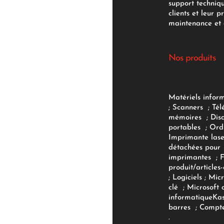
support techniq
clients et leur p
maintenance et d
Nos produits
Matériels infor
;
Scanners
;
Tél
mémoires
;
Dis
portables
;
Ord
Imprimante lase
détachées pour
imprimantes
;
produit/articles-
;
Logiciels
; Micr
clé
;
Microsoft 
informatique
Ka
barres
;
Compte
.