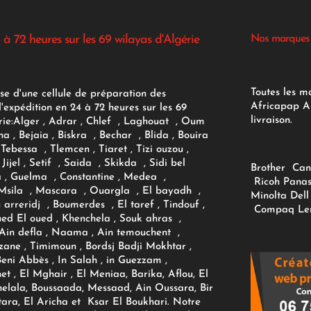
 à 72 heures sur les 69 wilayas d'Algérie
Nos marques
Toutes les m
se d'une cellule de préparation des
Africapap Al
expédition en 24 à 72 heures sur les 69
livraison.
ie:
Alger
, Adrar
, Chlef , Laghouat , Oum
na , Bejaia , Biskra , Bechar , Blida , Bouira
Tebessa , Tlemcen , Tiaret , Tizi ouzou ,
Jijel , Setif , Saida , Skikda , Sidi bel
Brother
Can
 , Guelma , Constantine , Medea ,
Ricoh
Panas
sila , Mascara , Ouargla , El bayadh ,
Minolta
Dell
ou arreridj , Boumerdes , El taref , Tindouf ,
Compaq
Le
oued El oued , Khenchela , Souk ahras ,
 Ain defla , Naama , Ain temouchent ,
zane , Timimoun , Bordsj Badji Mokhtar ,
Beni Abbès , In Salah , in Guezzam ,
et , El Mghair , El Meniaa, Barika, Aflou, El
elala, Boussaada, Messaad, Ain Oussara, Bir
tara, El Aricha et Ksar El Boukhari. Notre