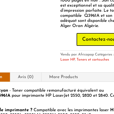
1000 pages en noir . Son c
est exceptionnel et sa quali
d’impression parfaite. Le t
compatible Q3961A et son
adéquat sont disponible ch
Alger Oran Algérie.
Contactez-no
Vendu par: Africapap
Catégories 
Laser HP
,
Toners et cartouches
on
Avis (0)
More Products
cyan
- Toner compatible remanufacturé équivalent au
3961A
pour imprimante HP LaserJet 2550, 2820 et 2840. C
le imprimante ?
Compatible avec les imprimantes laser
H