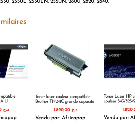
550, 2550L, 2550LN, 2550N, 2800, 2820, 2840.
imilaires
mpatible
Toner Laser HP c
Toner laser couleur compatible
1A U
couleur 543/323/
Brother TN241C grande capacité
1.880,00
د.ج
1.890,00
د.ج
ricapap
Vendu par: A
Vendu par: Africapap