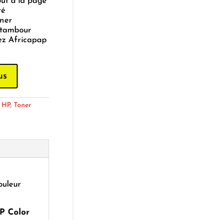
oût à la page
té
oner
 tambour
ez Africapap
us
:
HP
,
Toner
ouleur
P Color