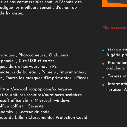
ue et nos commerciales sont à l'écoute des
rodigue les meilleurs conseils d'achat, de
e livraison...
Notre société
service env
Algérie pr
matiques
;
Photocopieurs
;
Onduleurs
éphonie
;
Clés USB et cartes
Promotions
ques durs et serveurs nas
;
Pc
onduleurs
inateurs
de bureau
;
Papiers
; Imprimantes
;
Termes et 
r
;
Toutes les marques d'imprimantes
;
Pièces
Informatiq
F
https://www.africapap.com/categorie-
livraison A
et-fournitures-scolaires/
ournitures scolaires
osoft office clé
;
Microsoft windows
office coffret
;
Sécurité
spersky
;
Lecteur de code
use de billet
;
Classements
;
Protection Covid