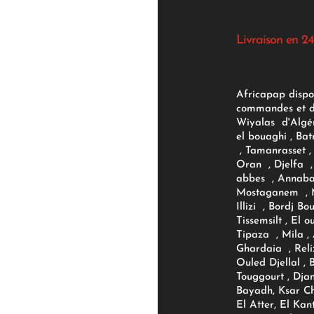
Livraison en 24
Africapap dispo
commandes et d'
Wiyalas d'Algér
el bouaghi , Bat
, Tamanrasset , 
Oran , Djelfa , 
abbes , Annaba
Mostaganem , M
Illizi , Bordj B
Tissemsilt , El 
Tipaza , Mila ,
Ghardaia , Reli
Ouled Djellal , 
Touggourt , Djan
Bayadh, Ksar Ch
El Atter, El Kan