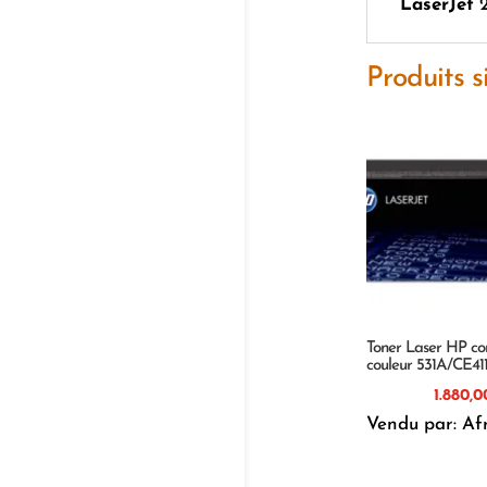
LaserJet
2
Produits s
Toner Laser HP co
couleur 531A/CE41
Vendu par: Af