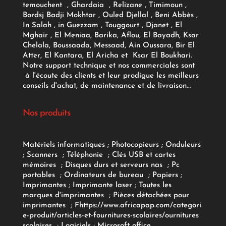
temouchent , Ghardaia , Relizane , Timimoun ,
Bordsj Badji Mokhtar , Ouled Djellal , Beni Abbès ,
In Salah , in Guezzam , Touggourt , Djanet , El
Mghair , El Meniaa, Barika, Aflou, El Bayadh, Ksar
Chelala, Boussaada, Messaad, Ain Oussara, Bir El
Atter, El Kantara, El Aricha et Ksar El Boukhari.
Notre support technique et nos commerciales sont
à l'écoute des clients et leur prodigue les meilleurs
conseils d'achat, de maintenance et de livraison...
Nos produits
Matériels informatiques
;
Photocopieurs
;
Onduleurs
;
Scanners
;
Téléphonie
;
Clés USB et cartes
mémoires
;
Disques durs et serveurs nas
;
Pc
portables
;
Ordinateurs
de bureau
;
Papiers
;
Imprimantes
;
Imprimante laser
;
Toutes les
marques d'imprimantes
;
Pièces détachées pour
imprimantes
;
F
https://www.africapap.com/categori
e-produit/articles-et-fournitures-scolaires/
ournitures
scolaires
;
Logiciels
; Microsoft office