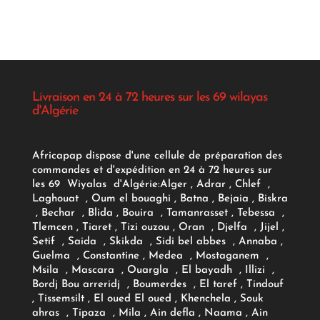
Livraison en 24 à 72 heures sur les 69 wilayas
d'Algérie
Africapap dispose d'une cellule de préparation des
commandes et d'expédition en 24 à 72 heures sur
les 69 Wiyalas d'Algérie:
Alger
, Adrar
, Chlef ,
Laghouat , Oum el bouaghi , Batna , Bejaia , Biskra
, Bechar , Blida , Bouira , Tamanrasset , Tebessa ,
Tlemcen , Tiaret , Tizi ouzou , Oran , Djelfa , Jijel ,
Setif , Saida , Skikda , Sidi bel abbes , Annaba ,
Guelma , Constantine , Medea , Mostaganem ,
Msila , Mascara , Ouargla , El bayadh , Illizi ,
Bordj Bou arreridj , Boumerdes , El taref , Tindouf
, Tissemsilt , El oued El oued , Khenchela , Souk
ahras , Tipaza , Mila , Ain defla , Naama , Ain