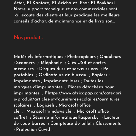
Atter, El Kantara, El Aricha et Ksar El Boukhari.
Notre support technique et nos commerciales sont
à l'écoute des clients et leur prodigue les meilleurs
conseils d'achat, de maintenance et de livraison...
Nos produits
Matériels informatiques
;
Photocopieurs
;
Onduleurs
;
Scanners
;
Téléphonie
;
Clés USB et cartes
mémoires
;
Disques durs et serveurs nas
;
Pc
portables
;
Ordinateurs
de bureau
;
Papiers
;
Imprimantes
;
Imprimante laser
;
Toutes les
marques d'imprimantes
;
Pièces détachées pour
imprimantes
;
F
https://www.africapap.com/categori
e-produit/articles-et-fournitures-scolaires/
ournitures
scolaires
;
Logiciels
; Microsoft office
clé
;
Microsoft windows clé
;
Microsoft office
coffret
;
Sécurité informatique
Kaspersky
;
Lecteur
de code barres
;
Compteuse de billet
;
Classements
;
Protection Covid
.