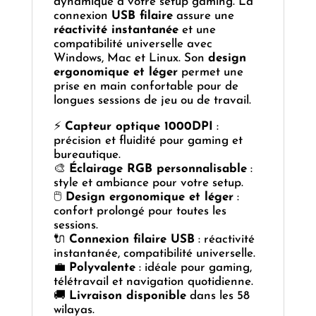
dynamique à votre setup gaming. La
connexion
USB filaire
assure une
réactivité instantanée
et une
compatibilité universelle avec
Windows, Mac et Linux. Son
design
ergonomique et léger
permet une
prise en main confortable pour de
longues sessions de jeu ou de travail.
⚡
Capteur optique 1000DPI
:
précision et fluidité pour gaming et
bureautique.
🎨
Éclairage RGB personnalisable
:
style et ambiance pour votre setup.
🖱️
Design ergonomique et léger
:
confort prolongé pour toutes les
sessions.
🔌
Connexion filaire USB
: réactivité
instantanée, compatibilité universelle.
💼
Polyvalente
: idéale pour gaming,
télétravail et navigation quotidienne.
🚚
Livraison disponible
dans les 58
wilayas.