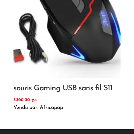
souris Gaming USB sans fil S11
3.300,00
د.ج
Vendu par: Africapap