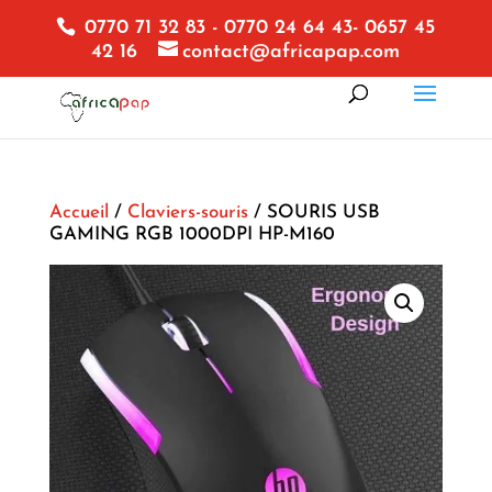
0770 71 32 83 - 0770 24 64 43- 0657 45
42 16
contact@africapap.com
Accueil
/
Claviers-souris
/ SOURIS USB
GAMING RGB 1000DPI HP-M160