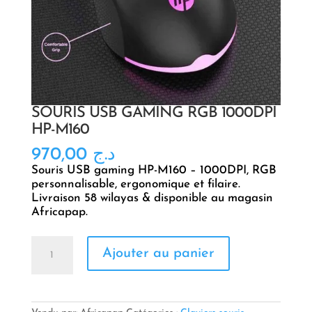
SOURIS USB GAMING RGB 1000DPI
HP-M160
970,00
د.ج
Souris USB gaming HP-M160 – 1000DPI, RGB
personnalisable, ergonomique et filaire.
Livraison 58 wilayas & disponible au magasin
Africapap.
quantité
Ajouter au panier
de
SOURIS
USB
GAMING
RGB