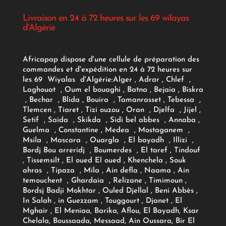
Livraison en 24 à 72 heures sur les 69 wilayas
d'Algérie
Africapap dispose d'une cellule de préparation des
commandes et d'expédition en 24 à 72 heures sur
les 69 Wiyalas d'Algérie:
Alger
, Adrar
, Chlef ,
Laghouat , Oum el bouaghi , Batna , Bejaia , Biskra
, Bechar , Blida , Bouira , Tamanrasset , Tebessa ,
Tlemcen , Tiaret , Tizi ouzou , Oran , Djelfa , Jijel ,
Setif , Saida , Skikda , Sidi bel abbes , Annaba ,
Guelma , Constantine , Medea , Mostaganem ,
Msila , Mascara , Ouargla , El bayadh , Illizi ,
Bordj Bou arreridj , Boumerdes , El taref , Tindouf
, Tissemsilt , El oued El oued , Khenchela , Souk
ahras , Tipaza , Mila , Ain defla , Naama , Ain
temouchent , Ghardaia , Relizane , Timimoun ,
Bordsj Badji Mokhtar , Ouled Djellal , Beni Abbès ,
In Salah , in Guezzam , Touggourt , Djanet , El
Mghair , El Meniaa, Barika, Aflou, El Bayadh, Ksar
Chelala, Boussaada, Messaad, Ain Oussara, Bir El