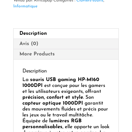
Vendu par: Africapap
Catégories :
Claviers-souris
,
1000DPI
Informatique
HP-
M160
Description
Avis (0)
More Products
Description
La
souris USB gaming HP-M160
1000DPI
est conçue pour les gamers
et les utilisateurs exigeants, offrant
précision, confort et style
. Son
capteur optique 1000DPI
garantit
des mouvements fluides et précis pour
les jeux ou le travail multitâche.
Équipée de
lumières RGB
personnalisables
, elle apporte un look