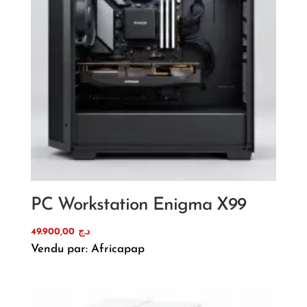
PC Workstation Enigma X99
49.900,00
د.ج
Vendu par: Africapap