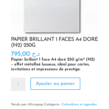
PAPIER BRILLANT 1 FACES A4 DORÉ
(N2) 250G
795,00
د.ج
Papier brillant 1 face A4 doré 250 g/m² (N2)
– effet métallisé luxueux, idéal pour cartes,
invitations et impressions de prestige.
quantité
Ajouter au panier
de
PAPIER
BRILLANT
1
FACES
Vendu par: Africapap
Catégorie :
Calendriers et agendas
A4