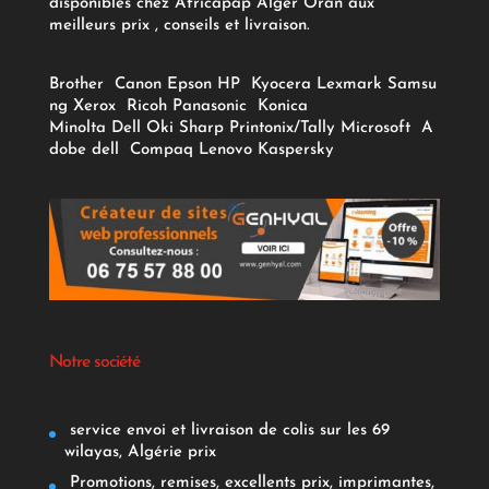
disponibles chez Africapap Alger Oran aux
meilleurs prix , conseils et livraison.
Brother
Canon
Epson
HP
Kyocera
Lexmark
Samsu
ng
Xerox
Ricoh
Panasonic
Konica
Minolta
Dell
Oki
Sharp
Printonix/Tally
Microsoft
A
dobe
dell
Compaq
Lenovo
Kaspersky
Notre société
service envoi et livraison de colis sur les 69
wilayas, Algérie prix
Promotions, remises, excellents prix, imprimantes,