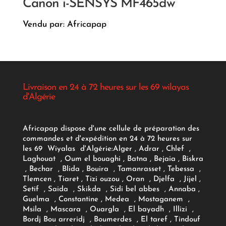
Canon i-SENSYS MF465dw
Vendu par: Africapap
Livraison en 24 à 72 heures sur les 69 wilayas
d'Algérie
Africapap dispose d'une cellule de préparation des
commandes et d'expédition en 24 à 72 heures sur
les 69 Wiyalas d'Algérie:
Alger
, Adrar
, Chlef ,
Laghouat , Oum el bouaghi , Batna , Bejaia , Biskra
, Bechar , Blida , Bouira , Tamanrasset , Tebessa ,
Tlemcen , Tiaret , Tizi ouzou , Oran , Djelfa , Jijel ,
Setif , Saida , Skikda , Sidi bel abbes , Annaba ,
Guelma , Constantine , Medea , Mostaganem ,
Msila , Mascara , Ouargla , El bayadh , Illizi ,
Bordj Bou arreridj , Boumerdes , El taref , Tindouf