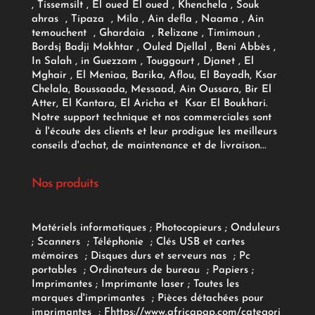
, Tissemsilt , El oued El oued , Khenchela , Souk
ahras , Tipaza , Mila , Ain defla , Naama , Ain
temouchent , Ghardaia , Relizane , Timimoun ,
Bordsj Badji Mokhtar , Ouled Djellal , Beni Abbès ,
In Salah , in Guezzam , Touggourt , Djanet , El
Mghair , El Meniaa, Barika, Aflou, El Bayadh, Ksar
Chelala, Boussaada, Messaad, Ain Oussara, Bir El
Atter, El Kantara, El Aricha et Ksar El Boukhari.
Notre support technique et nos commerciales sont
à l'écoute des clients et leur prodigue les meilleurs
conseils d'achat, de maintenance et de livraison...
Nos produits
Matériels informatiques
;
Photocopieurs
;
Onduleurs
;
Scanners
;
Téléphonie
;
Clés USB et cartes
mémoires
;
Disques durs et serveurs nas
;
Pc
portables
;
Ordinateurs
de bureau
;
Papiers
;
Imprimantes
;
Imprimante laser
;
Toutes les
marques d'imprimantes
;
Pièces détachées pour
imprimantes
;
F
https://www.africapap.com/categori