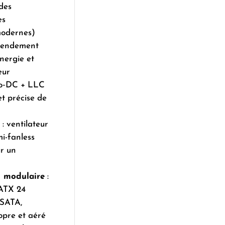
des
es
modernes)
rendement
nergie et
eur
o‑DC + LLC
t précise de
: ventilateur
-fanless
r un
 modulaire
:
(ATX 24
 SATA,
pre et aéré