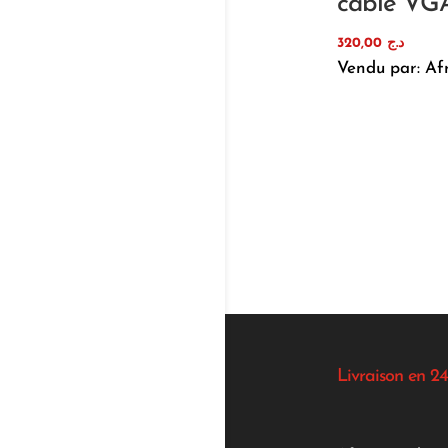
câble VG
320,00
د.ج
Vendu par: Af
Livraison en 24