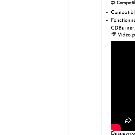
🧩
Compatib
Compatibl
Fonctionne
CDBurner
🎥 Vidéo pu
Découvrez