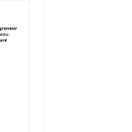
graveur
reau.
ure