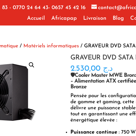
 83 - 0770 24 64 43- 0657 45 42 16
contact@afric
Accueil
Africapap
Livraison
Blog
Co
rmatique
/
Matériels informatiques
/ GRAVEUR DVD SAT
GRAVEUR DVD SATA
2.530,00
د.ج
🛡️
Cooler Master MWE Bron
– Alimentation ATX certifié
Bronze
Pensée pour les configuratio
de gamme et gaming, cette 
délivre une puissance stable 
tout en garantissant une eff
énergétique élevée :
Puissance continue
: 750 W