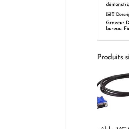
démonstrat
🖼️🧾
Descri
Graveur 
bureau. Fi
Produits s