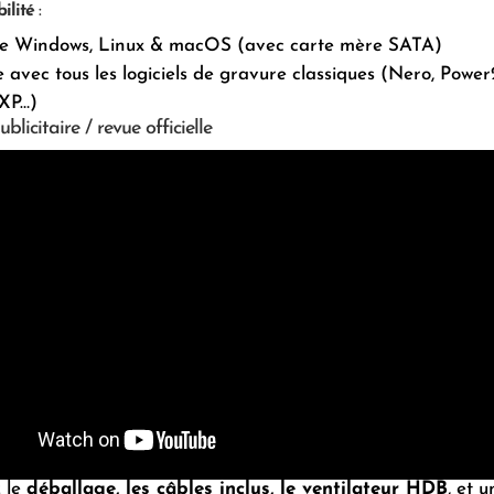
ilité
:
e Windows, Linux & macOS (avec carte mère SATA)
 avec tous les logiciels de gravure classiques (Nero, Powe
XP…)
blicitaire / revue officielle
 le
déballage, les câbles inclus, le ventilateur HDB
, et u