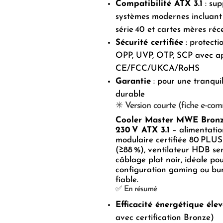
Compatibilité ATX 3.1
: sup
systèmes modernes incluant
série 40 et cartes mères réc
Sécurité certifiée
: protecti
OPP, UVP, OTP, SCP avec a
CE/FCC/UKCA/RoHS
Garantie
: pour une tranquill
durable
✳️ Version courte (fiche e‑co
Cooler Master MWE Bron
230 V ATX 3.1
– alimentati
modulaire certifiée 80 PLU
(≥88 %), ventilateur HDB sem
câblage plat noir, idéale po
configuration gaming ou bu
fiable.
✅ En résumé
Efficacité énergétique éle
avec certification Bronze)