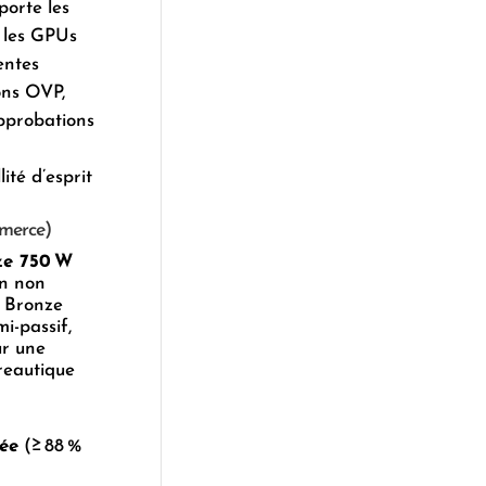
porte les
 les GPUs
entes
ons OVP,
pprobations
ité d’esprit
mmerce)
ze 750 W
on non
S Bronze
i-passif,
ur une
reautique
vée
(≥ 88 %