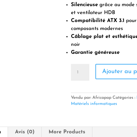
Silencieuse
grâce au mode s
et ventilateur HDB
Compatibilité ATX 3.1
pour 
composants modernes
Câblage plat et esthétiqu
noir
Garantie généreuse
quantité
Ajouter au p
de
GRAVEUR
DVD
SATA
NEW
Vendu par: Africapap
Catégories :
Matériels informatiques
n
Avis (0)
More Products