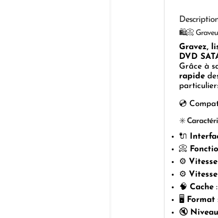
Descriptio
🛍️📀 Grave
Gravez, l
DVD SATA
Grâce à s
rapide
des
particulier
💿 Compati
✳️
Caractéri
🔌
Interfa
📀
Foncti
⚙️
Vitess
⚙️
Vitess
🧠
Cache
:
🖥️
Format
🔇
Niveau