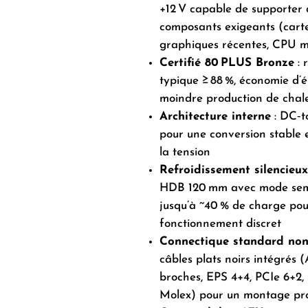
+12 V capable de supporter 
composants exigeants (cart
graphiques récentes, CPU 
Certifié 80 PLUS Bronze
: 
typique ≥ 88 %, économie d’é
moindre production de chal
Architecture interne
: DC‑t
pour une conversion stable e
la tension
Refroidissement silencieux
HDB 120 mm avec mode semi
jusqu’à ~40 % de charge pou
fonctionnement discret
Connectique standard non
câbles plats noirs intégrés 
broches, EPS 4+4, PCIe 6+2,
Molex) pour un montage pro