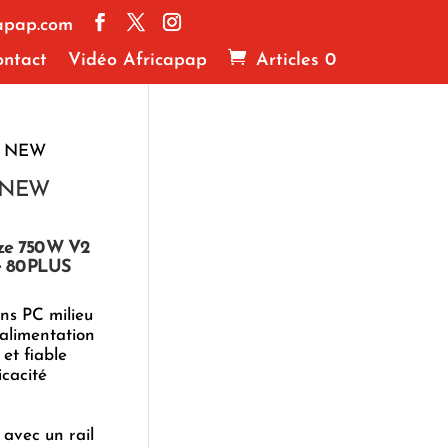
apap.com
ntact
Vidéo Africapap
Articles 0
A NEW
 NEW
ze 750 W V2
e 80 PLUS
ns PC milieu
alimentation
et fiable
icacité
 avec un rail