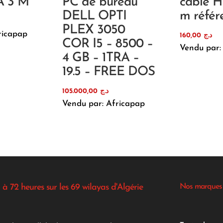
A 3 M
PC de bureau
câble H
DELL OPTI
m référ
PLEX 3050
ricapap
160,00
د.ج
COR I5 – 8500 –
Vendu par:
4 GB – 1TRA –
19.5 – FREE DOS
105.000,00
د.ج
Vendu par: Africapap
 à 72 heures sur les 69 wilayas d'Algérie
Nos marques