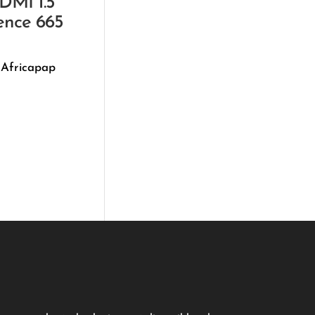
DMI 1.5
ence 665
 Africapap