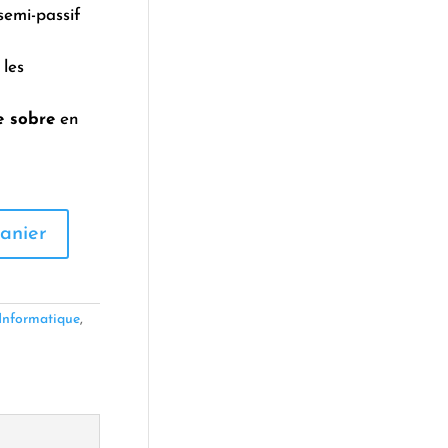
emi-passif
les
e sobre
en
anier
Informatique
,