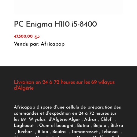
PC Enigma H110 i5-8400
47.500,00
د.ج
Vendu par: Africapap
Livraison en 24 à 72 heures sur les 69 wilayas
d'Algérie
Africapap dispose d'une cellule de préparation des
commandes et d'expédition en 24 à 72 heures sur
les 69 Wiyalas d'Algérie:
Alger
, Adrar
, Chlef ,
Laghouat , Oum el bouaghi , Batna , Bejaia , Biskra
, Bechar , Blida , Bouira , Tamanrasset , Tebessa ,