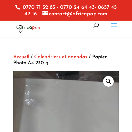
0770 71 32 83 - 0770 24 64 43- 0657 45
42 16
contact@africapap.com
Accueil
/
Calendriers et agendas
/ Papier
Photo A4 230 g