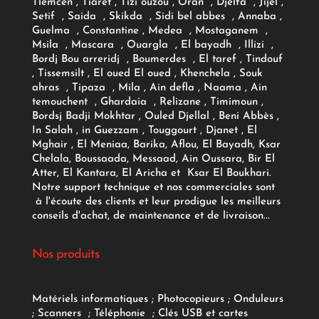
Tlemcen , Tiaret , Tizi ouzou , Oran , Djelfa , Jijel ,
Setif , Saida , Skikda , Sidi bel abbes , Annaba ,
Guelma , Constantine , Medea , Mostaganem ,
Msila , Mascara , Ouargla , El bayadh , Illizi ,
Bordj Bou arreridj , Boumerdes , El taref , Tindouf
, Tissemsilt , El oued El oued , Khenchela , Souk
ahras , Tipaza , Mila , Ain defla , Naama , Ain
temouchent , Ghardaia , Relizane , Timimoun ,
Bordsj Badji Mokhtar , Ouled Djellal , Beni Abbès ,
In Salah , in Guezzam , Touggourt , Djanet , El
Mghair , El Meniaa, Barika, Aflou, El Bayadh, Ksar
Chelala, Boussaada, Messaad, Ain Oussara, Bir El
Atter, El Kantara, El Aricha et Ksar El Boukhari.
Notre support technique et nos commerciales sont
à l'écoute des clients et leur prodigue les meilleurs
conseils d'achat, de maintenance et de livraison...
Nos produits
Matériels informatiques
;
Photocopieurs
;
Onduleurs
;
Scanners
;
Téléphonie
;
Clés USB et cartes