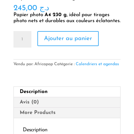
245,00
د.ج
Papier photo
A4 230 g
, idéal pour tirages
photo nets et durables aux couleurs éclatantes.
quantité
Ajouter au panier
de
Papier
Photo
A4
230
Vendu par: Africapap
Catégorie :
Calendriers et agendas
g
Description
Avis (0)
More Products
Description