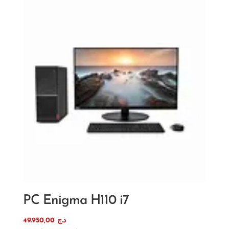
PC Enigma H110 i7
49.950,00
د.ج