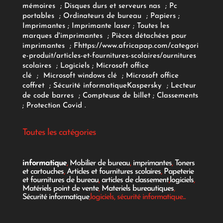
mémoires
;
Disques durs et serveurs nas
;
Pc
portables
;
Ordinateurs
de bureau
;
Papiers
;
Imprimantes
;
Imprimante laser
;
Toutes les
marques d'imprimantes
;
Pièces détachées pour
imprimantes
;
F
https://www.africapap.com/categori
e-produit/articles-et-fournitures-scolaires/
ournitures
scolaires
;
Logiciels
; Microsoft office
clé
;
Microsoft windows clé
;
Microsoft office
coffret
;
Sécurité informatique
Kaspersky
;
Lecteur
de code barres
;
Compteuse de billet
;
Classements
;
Protection Covid
.
Toutes les catégories
informatique
,
Mobilier de bureau
,
imprimantes
,
Toners
et cartouches
,
Articles et fournitures scolaires
,
Papeterie
et fournitures de bureau
,
articles de classement
,
logiciels
,
Matériels point de vente
,
Materiels bureautiques
,
Sécurité informatique
,logiciels, sécurité informatique...