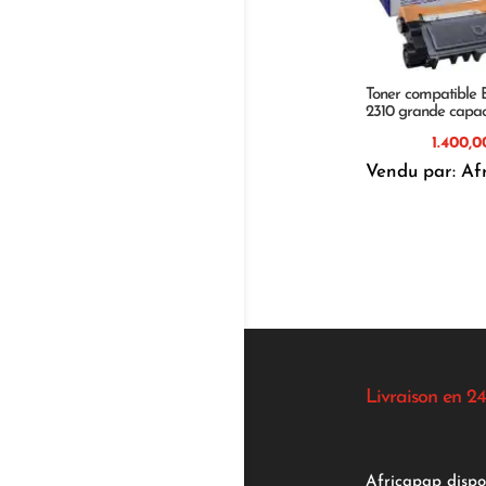
Toner compatible 
2310 grande capac
Vendu par: Af
Livraison en 24
Africapap dispo