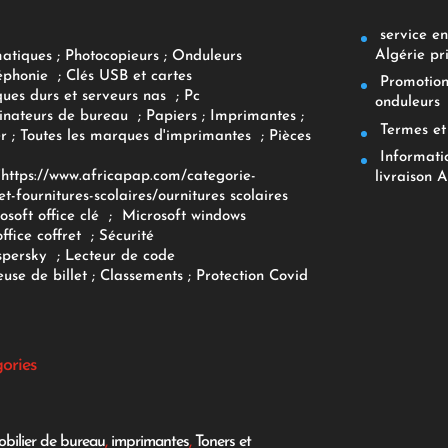
service env
Algérie pr
matiques
;
Photocopieurs
;
Onduleurs
éphonie
;
Clés USB et cartes
Promotions
ques durs et serveurs nas
;
Pc
onduleurs
inateurs
de bureau
;
Papiers
; Imprimantes
;
Termes et 
r
;
Toutes les marques d'imprimantes
;
Pièces
Informatiq
F
https://www.africapap.com/categorie-
livraison A
et-fournitures-scolaires/
ournitures scolaires
osoft office clé
;
Microsoft windows
office coffret
;
Sécurité
spersky
;
Lecteur de code
use de billet
;
Classements
;
Protection Covid
gories
bilier de bureau
,
imprimantes
,
Toners et