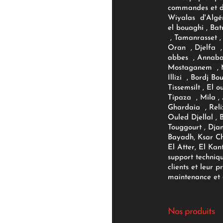
commandes et d'
Wiyalas d'Algér
el bouaghi , Bat
, Tamanrasset , 
Oran , Djelfa , 
abbes , Annaba
Mostaganem , M
Illizi , Bordj B
Tissemsilt , El 
Tipaza , Mila ,
Ghardaia , Reli
Ouled Djellal , 
Touggourt , Djan
Bayadh, Ksar Ch
El Atter, El Kan
support techniq
clients et leur p
maintenance et d
Nos produits