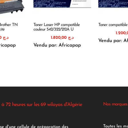
Brother TN
Toner Laser HP compatible
Toner compatibl
ité
couleur 542/322/212A U
1.400,00
د.ج
1.820,00
د.ج
Vendu par: A
ricapap
Vendu par: Africapap
 à 72 heures sur les 69 wilayas d'Algérie
Nos marques
Toutes les m
se d'une cellule de préparation des