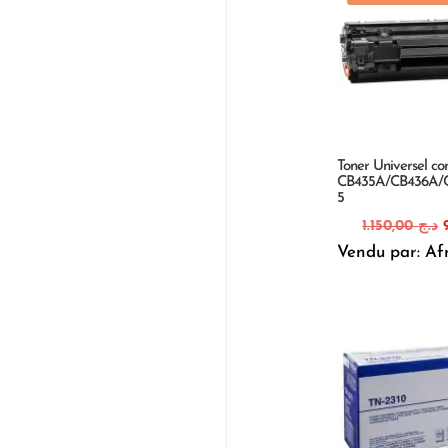
Toner Universel c
CB435A/CB436A/
5
1.150,00
د.ج
Vendu par: Af
i