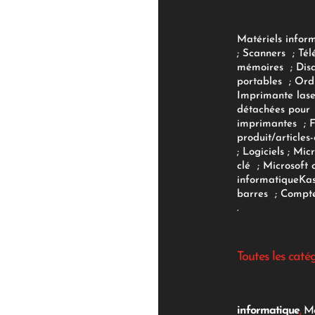
Matériels infor
;
Scanners
;
Tél
mémoires
;
Dis
portables
;
Ord
Imprimante lase
détachées pour
imprimantes
;
produit/articles-
;
Logiciels
; Micr
clé
;
Microsoft 
informatique
Ka
barres
;
Compte
.
Toutes les caté
informatique
,
Mo