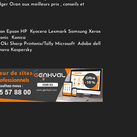
ger Oran aux meilleurs prix , conseils et
on
Epson
HP
Kyocera
Lexmark
Samsung
Xerox
onic
Konica
Oki
Sharp
Printonix/Tally
Microsoft
Adobe
dell
novo
Kaspersky