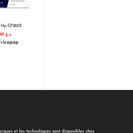
e Hp CF283X
1.200,00
د.ج
fricapap
arques et les technologies sont disponibles chez