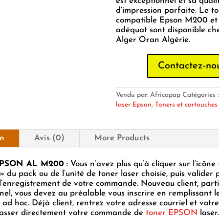
est exceptionnel et sa quali
d’impression parfaite. Le t
compatible Epson M200 et
adéquat sont disponible ch
Alger Oran Algérie.
Contactez-no
Vendu par: Africapap
Catégories 
laser Epson
,
Toners et cartouches
on
Avis (0)
More Products
PSON AL M200
: Vous n’avez plus qu’à cliquer sur l’icône
» du pack ou de l’unité de toner laser choisie, puis valider 
’enregistrement de votre commande. Nouveau client, parti
nel, vous devez au préalable vous inscrire en remplissant l
 ad hoc. Déjà client, rentrez votre adresse courriel et votr
passer directement votre commande de
toner EPSON
laser.