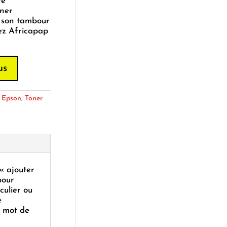
té
oner
 son tambour
ez Africapap
us
:
Epson
,
Toner
 « ajouter
pour
culier ou
e
e mot de