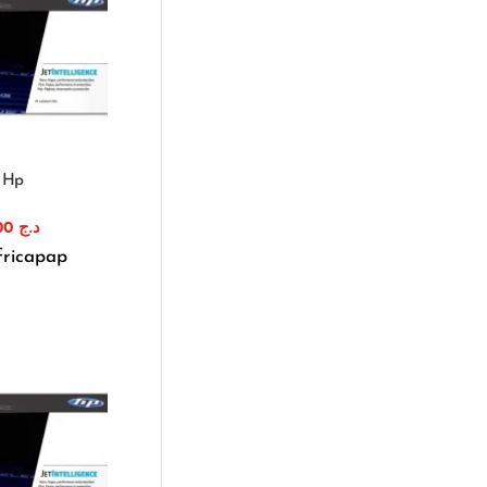
e Hp
1.340,00
د.ج
fricapap