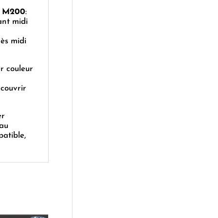
 M200
:
ant midi
ès midi
r couleur
écouvrir
er
au
patible,