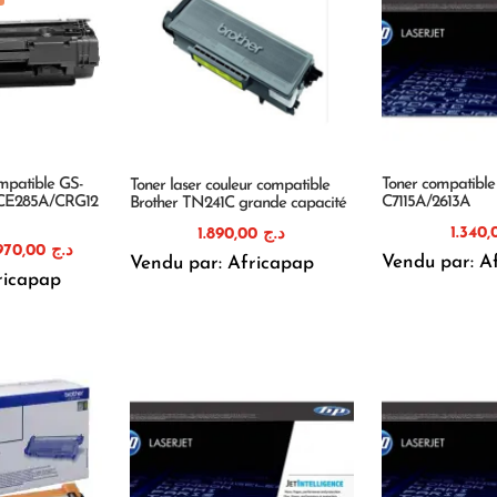
ompatible GS-
Toner compatibl
Toner laser couleur compatible
CE285A/CRG12
C7115A/2613A
Brother TN241C grande capacité
1.890,00
د.ج
Le
Le
970,00
د.ج
Vendu par: A
Vendu par: Africapap
prix
prix
ricapap
nitial
actuel
était :
est :
د.ج 970,00.
د.ج 1.150,00.