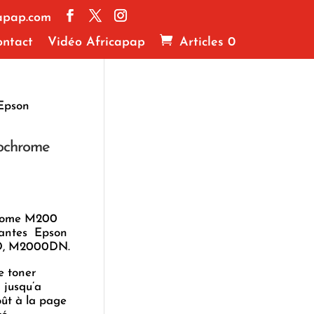
apap.com
ntact
Vidéo Africapap
Articles 0
 Epson
nochrome
hrome M200
mantes Epson
D, M2000DN.
e toner
jusqu’a
oût à la page