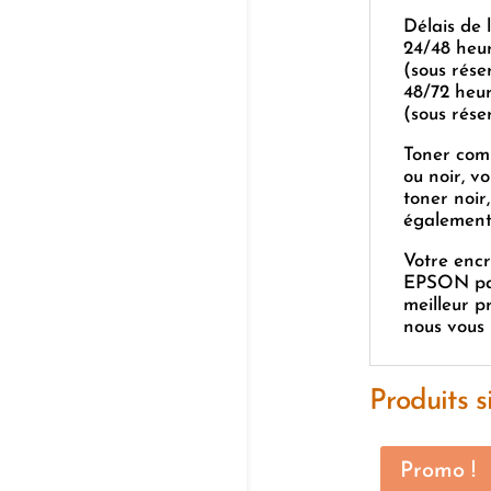
Délais de 
24/48 heu
(sous rése
48/72 heu
(sous réser
Toner comp
ou noir, vo
toner noir
également
Votre encr
EPSON pa
meilleur p
nous vous 
Produits s
Promo !