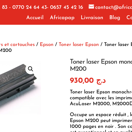
 83 - 0770 24 64 43- 0657 45 42 16
contact@afric
Accueil
Africapap
Livraison
Blog
Co
s et cartouches
/
Epson
/
Toner laser Epson
/ Toner laser
M200
Toner laser Epson mo
M200
930,00
د.ج
Toner laser Epson monoc
compatible avec les impri
AcuLaser M2000, M2000
Occupe un espace réduit , l
Epson M200 peut imprimer 
1000 pages en noir . Son c