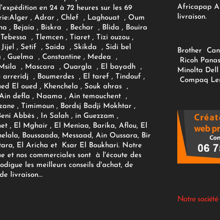
Africapap Al
expédition en 24 à 72 heures sur les 69
livraison.
ie:
Alger
, Adrar
, Chlef , Laghouat , Oum
na , Bejaia , Biskra , Bechar , Blida , Bouira
Tebessa , Tlemcen , Tiaret , Tizi ouzou ,
Jijel , Setif , Saida , Skikda , Sidi bel
Brother
Can
 , Guelma , Constantine , Medea ,
Ricoh
Panas
sila , Mascara , Ouargla , El bayadh ,
Minolta
Dell
ou arreridj , Boumerdes , El taref , Tindouf ,
Compaq
Le
oued El oued , Khenchela , Souk ahras ,
 Ain defla , Naama , Ain temouchent ,
zane , Timimoun , Bordsj Badji Mokhtar ,
Beni Abbès , In Salah , in Guezzam ,
et , El Mghair , El Meniaa, Barika, Aflou, El
elala, Boussaada, Messaad, Ain Oussara, Bir
tara, El Aricha et Ksar El Boukhari. Notre
ue et nos commerciales sont à l'écoute des
rodigue les meilleurs conseils d'achat, de
e livraison...
Notre société