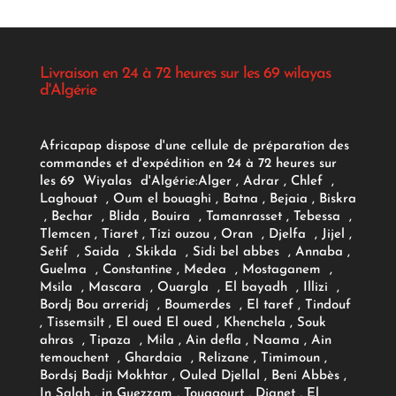
Livraison en 24 à 72 heures sur les 69 wilayas
d'Algérie
Africapap dispose d'une cellule de préparation des
commandes et d'expédition en 24 à 72 heures sur
les 69 Wiyalas d'Algérie:
Alger
, Adrar
, Chlef ,
Laghouat , Oum el bouaghi , Batna , Bejaia , Biskra
, Bechar , Blida , Bouira , Tamanrasset , Tebessa ,
Tlemcen , Tiaret , Tizi ouzou , Oran , Djelfa , Jijel ,
Setif , Saida , Skikda , Sidi bel abbes , Annaba ,
Guelma , Constantine , Medea , Mostaganem ,
Msila , Mascara , Ouargla , El bayadh , Illizi ,
Bordj Bou arreridj , Boumerdes , El taref , Tindouf
, Tissemsilt , El oued El oued , Khenchela , Souk
ahras , Tipaza , Mila , Ain defla , Naama , Ain
temouchent , Ghardaia , Relizane , Timimoun ,
Bordsj Badji Mokhtar , Ouled Djellal , Beni Abbès ,
In Salah , in Guezzam , Touggourt , Djanet , El