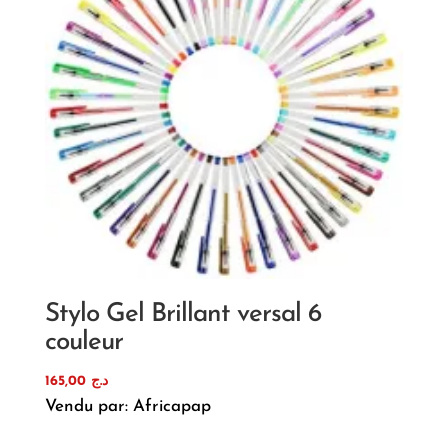
Stylo Gel Brillant versal 6
couleur
165,00
د.ج
Vendu par: Africapap