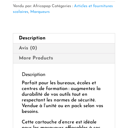
Marqueur
Vendu par: Africapap
Catégories :
Articles et fournitures
Tableau
scolaires
,
Marqueurs
Blanc
(Recharge)
Description
Avis (0)
More Products
Description
Parfait pour les bureaux, écoles et
centres de formation : augmentez la
durabilité de vos outils tout en
respectant les normes de sécurité.
Vendue à l’unité ou en pack selon vos
besoins.
Cette cartouche d’encre est idéale
pour les marqueurs effaçables à sec,