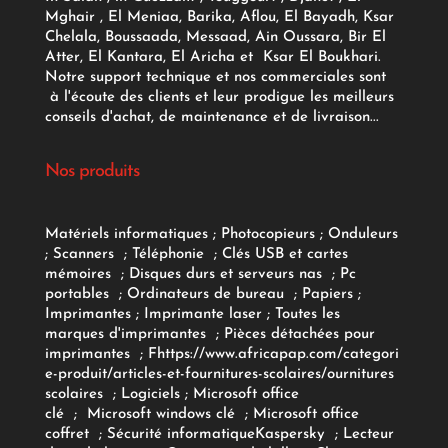
Mghair , El Meniaa, Barika, Aflou, El Bayadh, Ksar
Chelala, Boussaada, Messaad, Ain Oussara, Bir El
Atter, El Kantara, El Aricha et Ksar El Boukhari.
Notre support technique et nos commerciales sont
à l'écoute des clients et leur prodigue les meilleurs
conseils d'achat, de maintenance et de livraison...
Nos produits
Matériels informatiques
;
Photocopieurs
;
Onduleurs
;
Scanners
;
Téléphonie
;
Clés USB et cartes
mémoires
;
Disques durs et serveurs nas
;
Pc
portables
;
Ordinateurs
de bureau
;
Papiers
;
Imprimantes
;
Imprimante laser
;
Toutes les
marques d'imprimantes
;
Pièces détachées pour
imprimantes
;
F
https://www.africapap.com/categori
e-produit/articles-et-fournitures-scolaires/
ournitures
scolaires
;
Logiciels
; Microsoft office
clé
;
Microsoft windows clé
;
Microsoft office
coffret
;
Sécurité informatique
Kaspersky
;
Lecteur