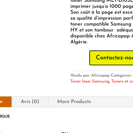
toner Samsung MLT-D103L
imprimer jusqu’a 1000 pages
Son coût à la page est exce
sa qualité d’impression parf
toner compatible Samsun
HY et son tambour adéqua
disponible chez Africapap
Algérie.
Contactez-no
Vendu par: Africapap
Catégories 
Toner laser Samsung
,
Toners et c
on
Avis (0)
More Products
NIQUE