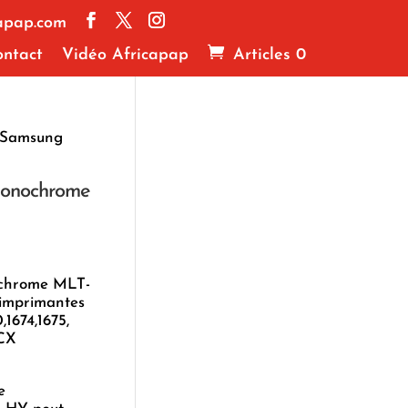
apap.com
ntact
Vidéo Africapap
Articles 0
 Samsung
monochrome
ochrome MLT-
 imprimantes
1674,1675,
CX
e