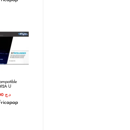
ompatible
412A U
1.880,00
د.ج
fricapap