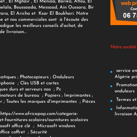
et , El Mghair , El Meniaa, Barika, Aflou, El
elala, Boussaada, Messaad, Ain Oussara, Bir
tara, El Aricha et Ksar El Boukhari. Notre
ue et nos commerciales sont à l'écoute des
rodigue les meilleurs conseils d'achat, de
e livraison...
Notre société
service env
Algérie pr
matiques
;
Photocopieurs
;
Onduleurs
éphonie
;
Clés USB et cartes
Promotions
ques durs et serveurs nas
;
Pc
onduleurs
inateurs
de bureau
;
Papiers
; Imprimantes
;
Termes et 
r
;
Toutes les marques d'imprimantes
;
Pièces
Informatiq
F
https://www.africapap.com/categorie-
livraison A
et-fournitures-scolaires/
ournitures scolaires
osoft office clé
;
Microsoft windows
office coffret
;
Sécurité