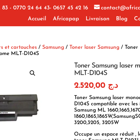
 83 - 0770 24 64 43- 0657 45 42 16
contact@afric
Accueil
Africapap
Livraison
Blog
Co
s et cartouches
/
Samsung
/
Toner laser Samsung
/ Toner
rome MLT-D104S
Toner Samsung laser 
MLT-D104S
2.520,00
د.ج
Toner Samsung laser mon
D104S compatible avec les
Samsung ML 1660,1665,1670,
1860,1865,1865W,SamsungS
3200,3205, 3205W
Occupe un espace réduit , l