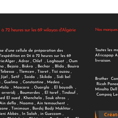
 à 72 heures sur les 69 wilayas d'Algérie
Nos marques
Toutes les m
se d'une cellule de préparation des
Africapap Al
expédition en 24 à 72 heures sur les 69
livraison.
ie:
Alger
, Adrar
, Chlef , Laghouat , Oum
na , Bejaia , Biskra , Bechar , Blida , Bouira
Tebessa , Tlemcen , Tiaret , Tizi ouzou ,
Jijel , Setif , Saida , Skikda , Sidi bel
Brother
Can
 , Guelma , Constantine , Medea ,
Ricoh
Panas
sila , Mascara , Ouargla , El bayadh ,
Minolta
Dell
ou arreridj , Boumerdes , El taref , Tindouf ,
Compaq
Le
oued El oued , Khenchela , Souk ahras ,
 Ain defla , Naama , Ain temouchent ,
zane , Timimoun , Bordsj Badji Mokhtar ,
Beni Abbès , In Salah , in Guezzam ,