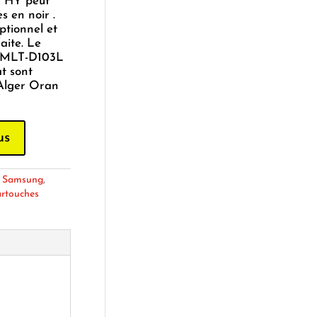
 HY peut
 en noir .
ptionnel et
aite. Le
g MLT-D103L
t sont
 Alger Oran
us
:
Samsung
,
artouches