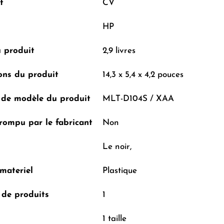
t
CV
HP
 produit
2,9 livres
ons du produit
14,3 x 5,4 x 4,2 pouces
de modèle du produit
MLT-D104S / XAA
rrompu par le fabricant
Non
Le noir,
materiel
Plastique
de produits
1
1 taille