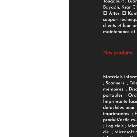
Touggourt , Djan
Bayadh, Ksar Ch
El Atter, El Kan
support techniq
clients et leur p
maintenance et d
Nos produits
Matériels infor
;
Scanners
;
Tél
mémoires
;
Dis
portables
;
Ord
Imprimante lase
détachées pour
imprimantes
;
produit/articles-
;
Logiciels
; Micr
clé
;
Microsoft 