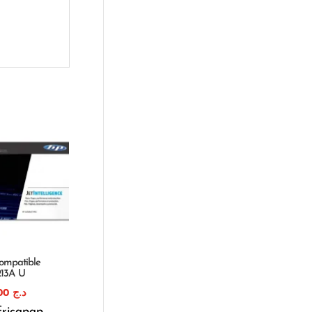
ompatible
213A U
1.820,00
د.ج
fricapap