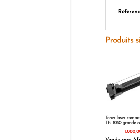
Référenc
Produits s
Toner laser compat
TN 1050 grande c
Vendu par: Af