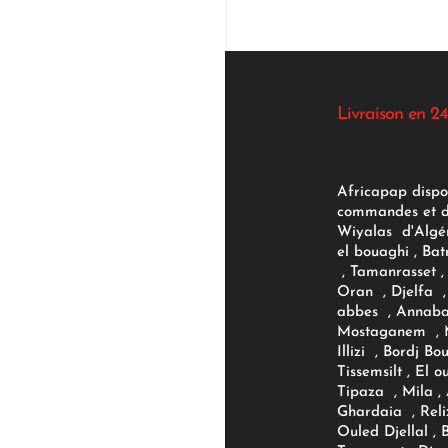
Livraison en 24
Africapap dispo
commandes et d'
Wiyalas d'Algér
el bouaghi , Bat
, Tamanrasset , 
Oran , Djelfa , 
abbes , Annaba
Mostaganem , M
Illizi , Bordj B
Tissemsilt , El 
Tipaza , Mila ,
Ghardaia , Reli
Ouled Djellal , 