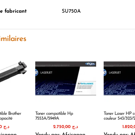
e fabricant
SU750A
imilaires
ible Brother
Toner compatible Hp
Toner Laser HP c
apacité
7553A/5949A
couleur 543/323/
1.000,00
د.ج
2.750,00
د.ج
ricapap
Vendu par: Africapap
Vendu par: A