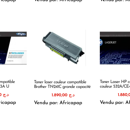
mpatible
Toner Laser HP c
Toner laser couleur compatible
13A U
couleur 532A/CE
Brother TN241C grande capacité
1.880,00
د.ج
1.890,00
د.ج
ricapap
Vendu par: A
Vendu par: Africapap