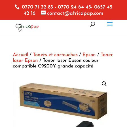
0770 71 32 83 - 0770 24 64 43- 0657 45
42 16
contact@africapap.com
Accueil
/
Toners et cartouches
/
Epson
/
Toner
laser Epson
/ Toner laser Epson couleur
compatible C9200Y grande capacité