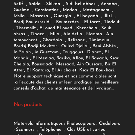
Setif , Saida , Skikda , Sidi bel abbes , Annaba ,
Guelma , Constantine , Medea , Mostaganem ,
Msila , Mascara , Ouargla , El bayadh , Illizi ,
Bordj Bou arreridj , Boumerdes , El taref , Tindouf
, Tissemsilt , El oued El oued , Khenchela , Souk
ahras , Tipaza , Mila , Ain defla , Naama , Ain
temouchent , Ghardaia , Relizane , Timimoun ,
Bordsj Badji Mokhtar , Ouled Djellal , Beni Abbès ,
In Salah , in Guezzam , Touggourt , Djanet , El
Mghair , El Meniaa, Barika, Aflou, El Bayadh, Ksar
Chelala, Boussaada, Messaad, Ain Oussara, Bir El
Atter, El Kantara, El Aricha et Ksar El Boukhari.
Notre support technique et nos commerciales sont
à l'écoute des clients et leur prodigue les meilleurs
conseils d'achat, de maintenance et de livraison...
Nos produits
Matériels informatiques
;
Photocopieurs
;
Onduleurs
;
Scanners
;
Téléphonie
;
Clés USB et cartes