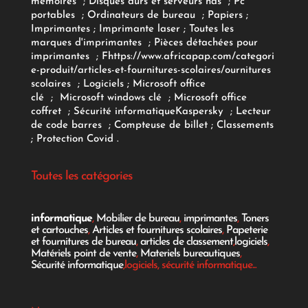
mémoires
;
Disques durs et serveurs nas
;
Pc
portables
;
Ordinateurs
de bureau
;
Papiers
;
Imprimantes
;
Imprimante laser
;
Toutes les
marques d'imprimantes
;
Pièces détachées pour
imprimantes
;
F
https://www.africapap.com/categori
e-produit/articles-et-fournitures-scolaires/
ournitures
scolaires
;
Logiciels
; Microsoft office
clé
;
Microsoft windows clé
;
Microsoft office
coffret
;
Sécurité informatique
Kaspersky
;
Lecteur
de code barres
;
Compteuse de billet
;
Classements
;
Protection Covid
.
Toutes les catégories
informatique
,
Mobilier de bureau
,
imprimantes
,
Toners
et cartouches
,
Articles et fournitures scolaires
,
Papeterie
et fournitures de bureau
,
articles de classement
,
logiciels
,
Matériels point de vente
,
Materiels bureautiques
,
Sécurité informatique
,logiciels, sécurité informatique...