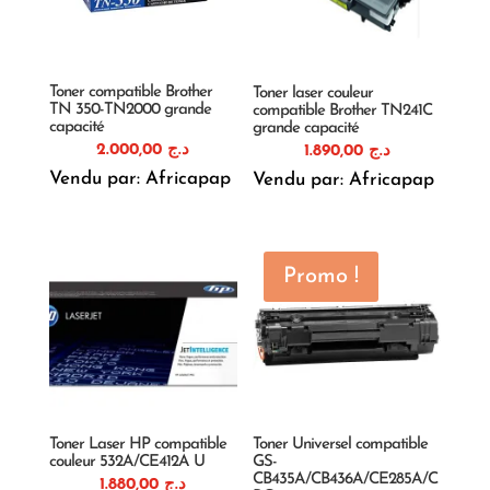
Toner compatible Brother
Toner laser couleur
TN 350-TN2000 grande
compatible Brother TN241C
capacité
grande capacité
2.000,00
د.ج
1.890,00
د.ج
Vendu par: Africapap
Vendu par: Africapap
Promo !
Toner Laser HP compatible
Toner Universel compatible
couleur 532A/CE412A U
GS-
CB435A/CB436A/CE285A/C
1.880,00
د.ج