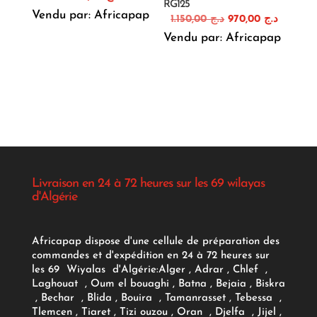
RG125
Vendu par: Africapap
Le
Le
1.150,00
د.ج
970,00
د.ج
prix
prix
Vendu par: Africapap
initial
actuel
était :
est :
د.ج 1.150,00.
Livraison en 24 à 72 heures sur les 69 wilayas
d'Algérie
Africapap dispose d'une cellule de préparation des
commandes et d'expédition en 24 à 72 heures sur
les 69 Wiyalas d'Algérie:
Alger
, Adrar
, Chlef ,
Laghouat , Oum el bouaghi , Batna , Bejaia , Biskra
, Bechar , Blida , Bouira , Tamanrasset , Tebessa ,
Tlemcen , Tiaret , Tizi ouzou , Oran , Djelfa , Jijel ,