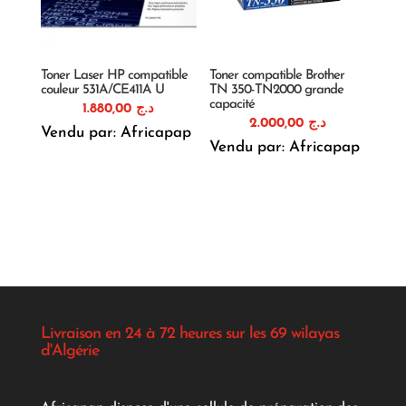
Toner Laser HP compatible
Toner compatible Brother
couleur 531A/CE411A U
TN 350-TN2000 grande
capacité
1.880,00
د.ج
2.000,00
د.ج
Vendu par: Africapap
Vendu par: Africapap
Livraison en 24 à 72 heures sur les 69 wilayas
d'Algérie