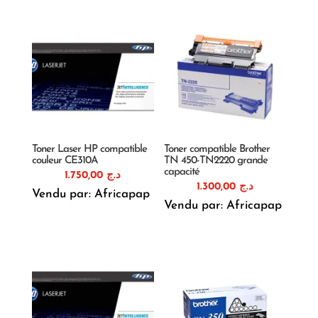
Toner Laser HP compatible
Toner compatible Brother
couleur CE310A
TN 450-TN2220 grande
capacité
1.750,00
د.ج
1.300,00
د.ج
Vendu par: Africapap
Vendu par: Africapap