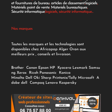
et fournitures de bureau
,
articles de classement
,
logiciels
,
Matériels point de vente
,
Materiels bureautiques
,
Sécurité informatique
,logiciels, sécurité informatique...
Nos marques
Toutes les marques et les technologies sont
disponibles chez Africapap Alger Oran aux
meilleurs prix , conseils et livraison.
Brother
Canon
Epson
HP
Kyocera
Lexmark
Samsu
ng
Xerox
Ricoh
Panasonic
Konica
Minolta
Dell
Oki
Sharp
Printonix/Tally
Microsoft
A
dobe
dell
Compaq
Lenovo
Kaspersky