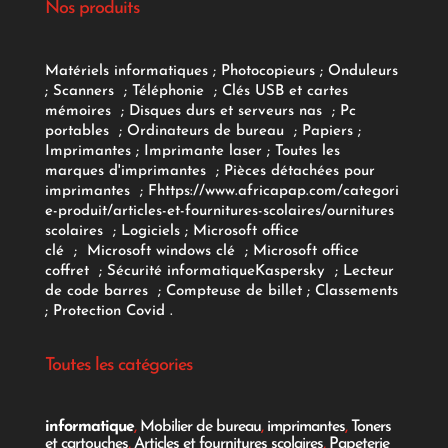
Nos produits
Matériels informatiques
;
Photocopieurs
;
Onduleurs
;
Scanners
;
Téléphonie
;
Clés USB et cartes
mémoires
;
Disques durs et serveurs nas
;
Pc
portables
;
Ordinateurs
de bureau
;
Papiers
;
Imprimantes
;
Imprimante laser
;
Toutes les
marques d'imprimantes
;
Pièces détachées pour
imprimantes
;
F
https://www.africapap.com/categori
e-produit/articles-et-fournitures-scolaires/
ournitures
scolaires
;
Logiciels
; Microsoft office
clé
;
Microsoft windows clé
;
Microsoft office
coffret
;
Sécurité informatique
Kaspersky
;
Lecteur
de code barres
;
Compteuse de billet
;
Classements
;
Protection Covid
.
Toutes les catégories
informatique
,
Mobilier de bureau
,
imprimantes
,
Toners
et cartouches
,
Articles et fournitures scolaires
,
Papeterie