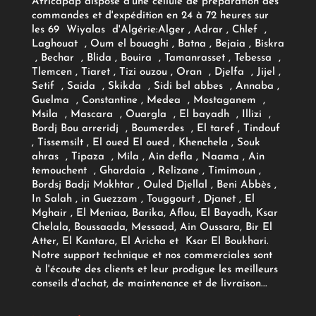
Africapap dispose d'une cellule de préparation des
commandes et d'expédition en 24 à 72 heures sur
les 69 Wiyalas d'Algérie:
Alger
, Adrar
, Chlef ,
Laghouat , Oum el bouaghi , Batna , Bejaia , Biskra
, Bechar , Blida , Bouira , Tamanrasset , Tebessa ,
Tlemcen , Tiaret , Tizi ouzou , Oran , Djelfa , Jijel ,
Setif , Saida , Skikda , Sidi bel abbes , Annaba ,
Guelma , Constantine , Medea , Mostaganem ,
Msila , Mascara , Ouargla , El bayadh , Illizi ,
Bordj Bou arreridj , Boumerdes , El taref , Tindouf
, Tissemsilt , El oued El oued , Khenchela , Souk
ahras , Tipaza , Mila , Ain defla , Naama , Ain
temouchent , Ghardaia , Relizane , Timimoun ,
Bordsj Badji Mokhtar , Ouled Djellal , Beni Abbès ,
In Salah , in Guezzam , Touggourt , Djanet , El
Mghair , El Meniaa, Barika, Aflou, El Bayadh, Ksar
Chelala, Boussaada, Messaad, Ain Oussara, Bir El
Atter, El Kantara, El Aricha et Ksar El Boukhari.
Notre support technique et nos commerciales sont
à l'écoute des clients et leur prodigue les meilleurs
conseils d'achat, de maintenance et de livraison...