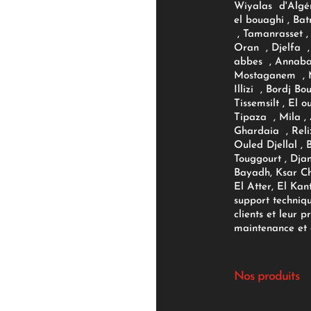
Wiyalas d'Algér
el bouaghi , Bat
, Tamanrasset , 
Oran , Djelfa , 
abbes , Annaba
Mostaganem , M
Illizi , Bordj B
Tissemsilt , El 
Tipaza , Mila ,
Ghardaia , Reli
Ouled Djellal , 
Touggourt , Djan
Bayadh, Ksar Ch
El Atter, El Kan
support techniq
clients et leur p
maintenance et d
Nos produits