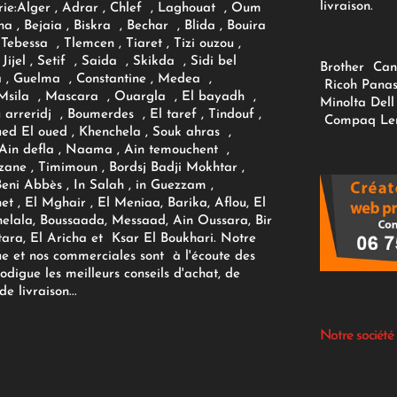
livraison.
ie:
Alger
, Adrar
, Chlef , Laghouat , Oum
na , Bejaia , Biskra , Bechar , Blida , Bouira
Tebessa , Tlemcen , Tiaret , Tizi ouzou ,
Jijel , Setif , Saida , Skikda , Sidi bel
Brother
Can
 , Guelma , Constantine , Medea ,
Ricoh
Panas
sila , Mascara , Ouargla , El bayadh ,
Minolta
Dell
ou arreridj , Boumerdes , El taref , Tindouf ,
Compaq
Le
oued El oued , Khenchela , Souk ahras ,
 Ain defla , Naama , Ain temouchent ,
zane , Timimoun , Bordsj Badji Mokhtar ,
Beni Abbès , In Salah , in Guezzam ,
et , El Mghair , El Meniaa, Barika, Aflou, El
elala, Boussaada, Messaad, Ain Oussara, Bir
tara, El Aricha et Ksar El Boukhari. Notre
ue et nos commerciales sont à l'écoute des
rodigue les meilleurs conseils d'achat, de
e livraison...
Notre société