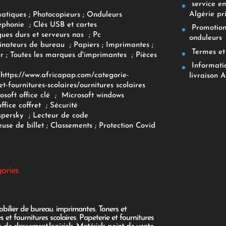
service env
Algérie pr
matiques
;
Photocopieurs
;
Onduleurs
éphonie
;
Clés USB et cartes
Promotions
ques durs et serveurs nas
;
Pc
onduleurs
inateurs
de bureau
;
Papiers
; Imprimantes
;
Termes et 
r
;
Toutes les marques d'imprimantes
;
Pièces
Informatiq
F
https://www.africapap.com/categorie-
livraison A
et-fournitures-scolaires/
ournitures scolaires
osoft office clé
;
Microsoft windows
office coffret
;
Sécurité
spersky
;
Lecteur de code
use de billet
;
Classements
;
Protection Covid
gories
bilier de bureau
,
imprimantes
,
Toners et
es et fournitures scolaires
,
Papeterie et fournitures