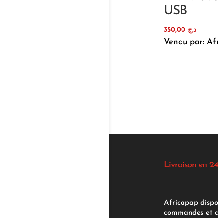
USB
350,00
د.ج
Vendu par: Af
Livraison en 24
Africapap dispo
commandes et d'