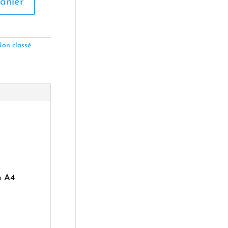
anier
on classé
n A4