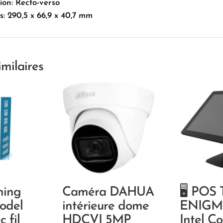
on: Recto-verso
: 290,5 x 66,9 x 40,7 mm
imilaires
ming
Caméra DAHUA
🖥 POS
odel
intérieure dome
ENIGMA
 fil
HDCVI 5MP
Intel Co