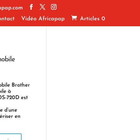
apap.com
ntact
Vidéo Africapap
Articles 0
mobile
bile Brother
ile à
 DS-720D est
he d’une
ériser en