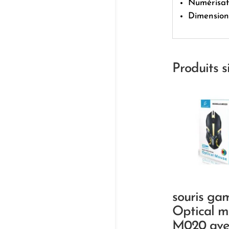
Numérisati
Dimensions
Produits s
souris ga
Optical m
M020 avec