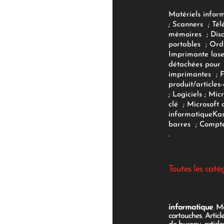
Matériels infor
;
Scanners
;
Tél
mémoires
;
Dis
portables
;
Ord
Imprimante lase
détachées pour
imprimantes
;
produit/articles-
;
Logiciels
; Micr
clé
;
Microsoft 
informatique
Ka
barres
;
Compte
.
Toutes les caté
informatique
,
Mo
cartouches
,
Articl