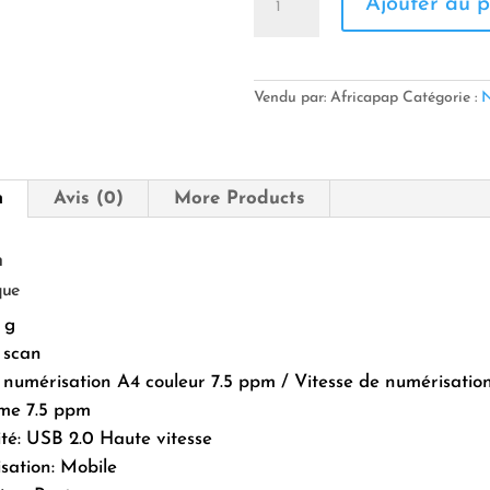
Ajouter au p
de
Scanner
professionnel
mobile
brother
Vendu par: Africapap
Catégorie :
N
DS720D
n
Avis (0)
More Products
n
que
 g
 scan
 numérisation A4 couleur 7.5 ppm / Vitesse de numérisatio
me 7.5 ppm
té: USB 2.0 Haute vitesse
isation: Mobile