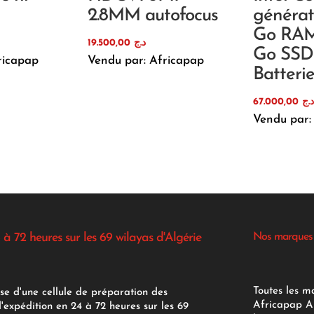
2.8MM autofocus
générat
Go RAM
19.500,00
د.ج
Go SSD
ricapap
Vendu par: Africapap
Batteri
67.000,00
.ج
Vendu par:
 à 72 heures sur les 69 wilayas d'Algérie
Nos marques
Toutes les m
se d'une cellule de préparation des
Africapap Al
expédition en 24 à 72 heures sur les 69