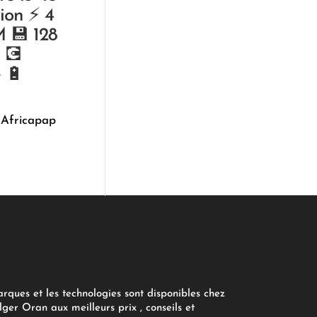
ion ⚡ 4
 💾 128
 💽
e 🔋
د
 Africapap
arques et les technologies sont disponibles chez
ger Oran aux meilleurs prix , conseils et