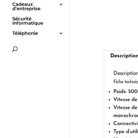
Cadeaux
d’entreprise
Sécurité
informatique
Téléphonie
Descriptio
Descriptio
Fiche techni
Poids: 500
Vitesse de
Vitesse de
monochro
Connectivi
Type d’util