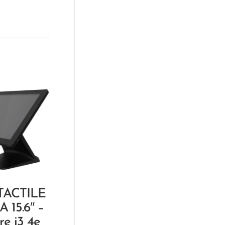
 TACTILE
 15.6″ –
re i3 4e