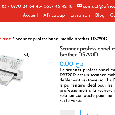
 83 - 0770 24 64 43- 0657 45 42 16
contact@afric
Accueil
Africapap
Livraison
Blog
Co
classé
/ Scanner professionnel mobile brother DS720D
Scanner professionnel 
brother DS720D
0,00
د.ج
Le scanner professionnel mo
DS720D est un scanner mob
défilement recto-verso . Le
le partenaire idéal pour les
professionnels à la recherc
solution compacte pour num
recto-verso.
quantité