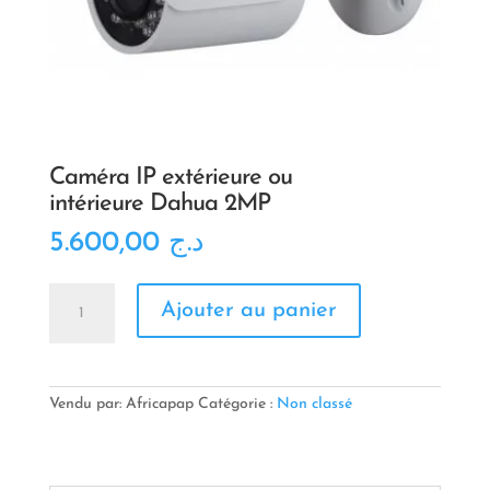
Caméra IP extérieure ou
intérieure Dahua 2MP
5.600,00
د.ج
quantité
Ajouter au panier
de
Caméra
IP extérieure
ou
intérieure Dahua
Vendu par: Africapap
Catégorie :
Non classé
2MP