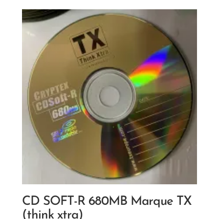
CD SOFT-R 680MB Marque TX
(think xtra)