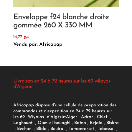
Enveloppe f24 blanche droite
gommée 260 X 330 MM
14,77
د.ج
Vendu par: Africapap
Livraison en 24 à 72 heures sur les 69 wilayas
d'Algérie
Africapap dispose d'une cellule de préparation des
commandes et d'expédition en 24 à 72 heures sur
les 69 Wiyalas d'Algérie:
Alger
, Adrar
, Chlef ,
Laghouat , Oum el bouaghi , Batna , Bejaia , Biskra
, Bechar , Blida , Bouira , Tamanrasset , Tebessa ,