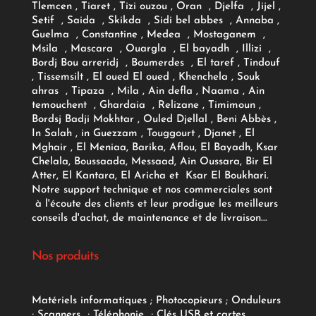
Tlemcen , Tiaret , Tizi ouzou , Oran , Djelfa , Jijel ,
Setif , Saida , Skikda , Sidi bel abbes , Annaba ,
Guelma , Constantine , Medea , Mostaganem ,
Msila , Mascara , Ouargla , El bayadh , Illizi ,
Bordj Bou arreridj , Boumerdes , El taref , Tindouf
, Tissemsilt , El oued El oued , Khenchela , Souk
ahras , Tipaza , Mila , Ain defla , Naama , Ain
temouchent , Ghardaia , Relizane , Timimoun ,
Bordsj Badji Mokhtar , Ouled Djellal , Beni Abbès ,
In Salah , in Guezzam , Touggourt , Djanet , El
Mghair , El Meniaa, Barika, Aflou, El Bayadh, Ksar
Chelala, Boussaada, Messaad, Ain Oussara, Bir El
Atter, El Kantara, El Aricha et Ksar El Boukhari.
Notre support technique et nos commerciales sont
à l'écoute des clients et leur prodigue les meilleurs
conseils d'achat, de maintenance et de livraison...
Nos produits
Matériels informatiques
;
Photocopieurs
;
Onduleurs
;
Scanners
;
Téléphonie
;
Clés USB et cartes