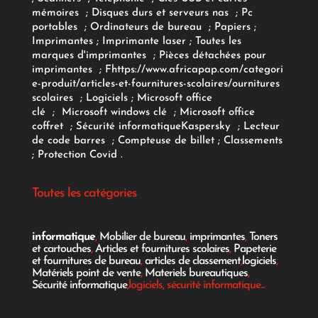
mémoires
;
Disques durs et serveurs nas
;
Pc
portables
;
Ordinateurs
de bureau
;
Papiers
;
Imprimantes
;
Imprimante laser
;
Toutes les
marques d'imprimantes
;
Pièces détachées pour
imprimantes
;
F
https://www.africapap.com/categori
e-produit/articles-et-fournitures-scolaires/
ournitures
scolaires
;
Logiciels
; Microsoft office
clé
;
Microsoft windows clé
;
Microsoft office
coffret
;
Sécurité informatique
Kaspersky
;
Lecteur
de code barres
;
Compteuse de billet
;
Classements
;
Protection Covid
.
Toutes les catégories
informatique
,
Mobilier de bureau
,
imprimantes
,
Toners
et cartouches
,
Articles et fournitures scolaires
,
Papeterie
et fournitures de bureau
,
articles de classement
,
logiciels
,
Matériels point de vente
,
Materiels bureautiques
,
Sécurité informatique
,logiciels, sécurité informatique...