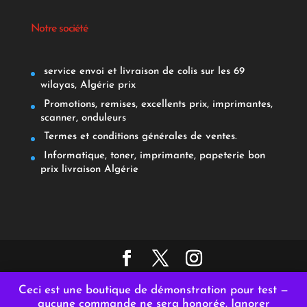
Notre société
service envoi et livraison de colis sur les 69
wilayas, Algérie prix
Promotions, remises, excellents prix, imprimantes,
scanner, onduleurs
Termes et conditions générales de ventes.
Informatique, toner, imprimante, papeterie bon
prix livraison Algérie
Copyright © 2021- AFRICAPAP. Tous droits réservés.
Ceci est une boutique de démonstration pour test —
Conçu et hébergé par
GENHYAL
aucune commande ne sera honorée.
Ignorer