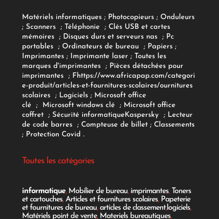
Matériels informatiques
;
Photocopieurs
;
Onduleurs
;
Scanners
;
Téléphonie
;
Clés USB et cartes
mémoires
;
Disques durs et serveurs nas
;
Pc
portables
;
Ordinateurs
de bureau
;
Papiers
;
Imprimantes
;
Imprimante laser
;
Toutes les
marques d'imprimantes
;
Pièces détachées pour
imprimantes
;
F
https://www.africapap.com/categori
e-produit/articles-et-fournitures-scolaires/
ournitures
scolaires
;
Logiciels
; Microsoft office
clé
;
Microsoft windows clé
;
Microsoft office
coffret
;
Sécurité informatique
Kaspersky
;
Lecteur
de code barres
;
Compteuse de billet
;
Classements
;
Protection Covid
.
Toutes les catégories
informatique
,
Mobilier de bureau
,
imprimantes
,
Toners
et cartouches
,
Articles et fournitures scolaires
,
Papeterie
et fournitures de bureau
,
articles de classement
,
logiciels
,
Matériels point de vente
,
Materiels bureautiques
,