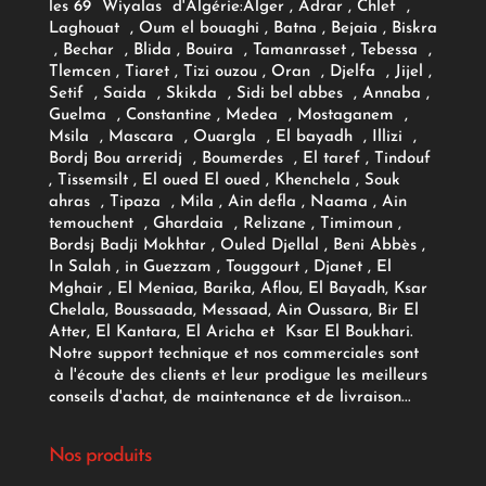
les 69 Wiyalas d'Algérie:
Alger
, Adrar
, Chlef ,
Laghouat , Oum el bouaghi , Batna , Bejaia , Biskra
, Bechar , Blida , Bouira , Tamanrasset , Tebessa ,
Tlemcen , Tiaret , Tizi ouzou , Oran , Djelfa , Jijel ,
Setif , Saida , Skikda , Sidi bel abbes , Annaba ,
Guelma , Constantine , Medea , Mostaganem ,
Msila , Mascara , Ouargla , El bayadh , Illizi ,
Bordj Bou arreridj , Boumerdes , El taref , Tindouf
, Tissemsilt , El oued El oued , Khenchela , Souk
ahras , Tipaza , Mila , Ain defla , Naama , Ain
temouchent , Ghardaia , Relizane , Timimoun ,
Bordsj Badji Mokhtar , Ouled Djellal , Beni Abbès ,
In Salah , in Guezzam , Touggourt , Djanet , El
Mghair , El Meniaa, Barika, Aflou, El Bayadh, Ksar
Chelala, Boussaada, Messaad, Ain Oussara, Bir El
Atter, El Kantara, El Aricha et Ksar El Boukhari.
Notre support technique et nos commerciales sont
à l'écoute des clients et leur prodigue les meilleurs
conseils d'achat, de maintenance et de livraison...
Nos produits