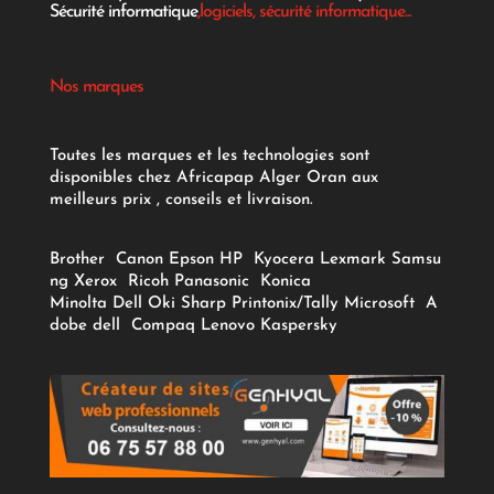
Sécurité informatique
,logiciels, sécurité informatique...
Nos marques
Toutes les marques et les technologies sont
disponibles chez Africapap Alger Oran aux
meilleurs prix , conseils et livraison.
Brother
Canon
Epson
HP
Kyocera
Lexmark
Samsu
ng
Xerox
Ricoh
Panasonic
Konica
Minolta
Dell
Oki
Sharp
Printonix/Tally
Microsoft
A
dobe
dell
Compaq
Lenovo
Kaspersky