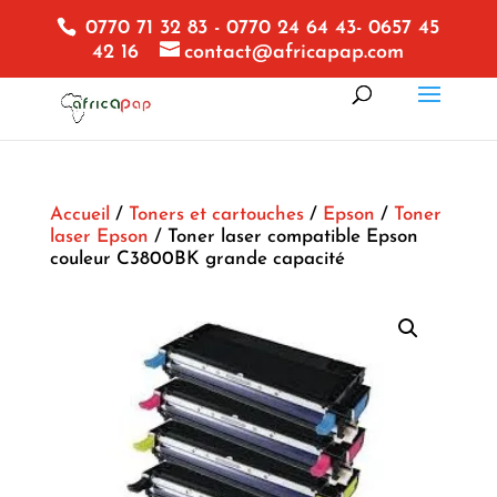
0770 71 32 83 - 0770 24 64 43- 0657 45
42 16
contact@africapap.com
Accueil
/
Toners et cartouches
/
Epson
/
Toner
laser Epson
/ Toner laser compatible Epson
couleur C3800BK grande capacité