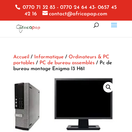
0770 71 32 83 - 0770 24 64 43- 0657 45
42 16
contact@africapap.com
Accueil
/
Informatique
/
Ordinateurs & PC
portables
/
PC de bureau assemblés
/ Pc de
bureau montage Enigma I3 H61