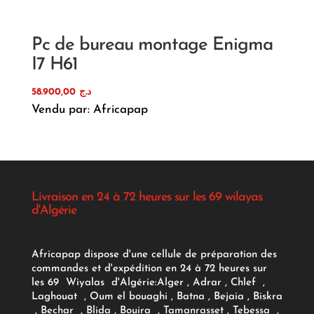
Pc de bureau montage Enigma
I7 H61
58.900,00
د.ج
Vendu par: Africapap
Livraison en 24 à 72 heures sur les 69 wilayas
d'Algérie
Africapap dispose d'une cellule de préparation des
commandes et d'expédition en 24 à 72 heures sur
les 69 Wiyalas d'Algérie:
Alger
, Adrar
, Chlef ,
Laghouat , Oum el bouaghi , Batna , Bejaia , Biskra
, Bechar , Blida , Bouira , Tamanrasset , Tebessa ,