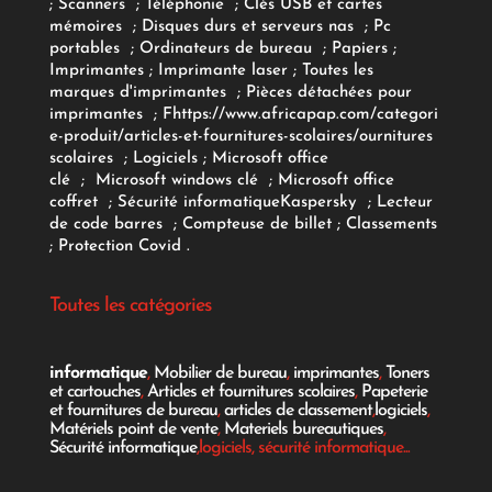
;
Scanners
;
Téléphonie
;
Clés USB et cartes
mémoires
;
Disques durs et serveurs nas
;
Pc
portables
;
Ordinateurs
de bureau
;
Papiers
;
Imprimantes
;
Imprimante laser
;
Toutes les
marques d'imprimantes
;
Pièces détachées pour
imprimantes
;
F
https://www.africapap.com/categori
e-produit/articles-et-fournitures-scolaires/
ournitures
scolaires
;
Logiciels
; Microsoft office
clé
;
Microsoft windows clé
;
Microsoft office
coffret
;
Sécurité informatique
Kaspersky
;
Lecteur
de code barres
;
Compteuse de billet
;
Classements
;
Protection Covid
.
Toutes les catégories
informatique
,
Mobilier de bureau
,
imprimantes
,
Toners
et cartouches
,
Articles et fournitures scolaires
,
Papeterie
et fournitures de bureau
,
articles de classement
,
logiciels
,
Matériels point de vente
,
Materiels bureautiques
,
Sécurité informatique
,logiciels, sécurité informatique...