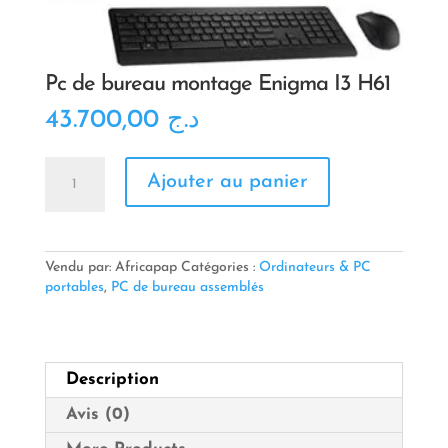
Pc de bureau montage Enigma I3 H61
43.700,00
د.ج
quantité
Ajouter au panier
de
Pc
de
bureau
montage
Vendu par: Africapap
Catégories :
Ordinateurs & PC
Enigma
portables
,
PC de bureau assemblés
I3
H61
Description
Avis (0)