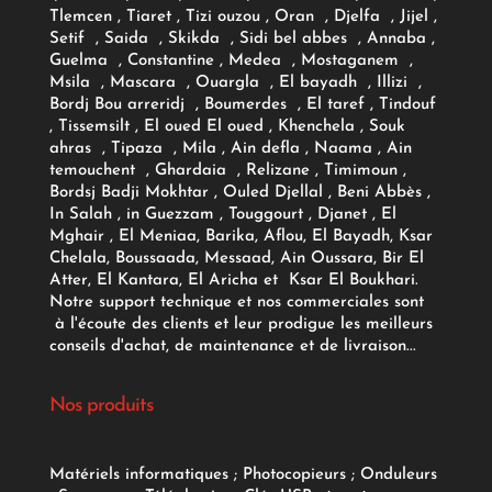
Tlemcen , Tiaret , Tizi ouzou , Oran , Djelfa , Jijel ,
Setif , Saida , Skikda , Sidi bel abbes , Annaba ,
Guelma , Constantine , Medea , Mostaganem ,
Msila , Mascara , Ouargla , El bayadh , Illizi ,
Bordj Bou arreridj , Boumerdes , El taref , Tindouf
, Tissemsilt , El oued El oued , Khenchela , Souk
ahras , Tipaza , Mila , Ain defla , Naama , Ain
temouchent , Ghardaia , Relizane , Timimoun ,
Bordsj Badji Mokhtar , Ouled Djellal , Beni Abbès ,
In Salah , in Guezzam , Touggourt , Djanet , El
Mghair , El Meniaa, Barika, Aflou, El Bayadh, Ksar
Chelala, Boussaada, Messaad, Ain Oussara, Bir El
Atter, El Kantara, El Aricha et Ksar El Boukhari.
Notre support technique et nos commerciales sont
à l'écoute des clients et leur prodigue les meilleurs
conseils d'achat, de maintenance et de livraison...
Nos produits
Matériels informatiques
;
Photocopieurs
;
Onduleurs