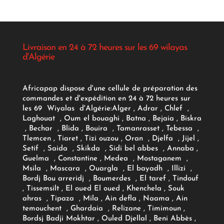
Livraison en 24 à 72 heures sur les 69 wilayas
d'Algérie
Africapap dispose d'une cellule de préparation des
commandes et d'expédition en 24 à 72 heures sur
les 69 Wiyalas d'Algérie:
Alger
, Adrar
, Chlef ,
Laghouat , Oum el bouaghi , Batna , Bejaia , Biskra
, Bechar , Blida , Bouira , Tamanrasset , Tebessa ,
Tlemcen , Tiaret , Tizi ouzou , Oran , Djelfa , Jijel ,
Setif , Saida , Skikda , Sidi bel abbes , Annaba ,
Guelma , Constantine , Medea , Mostaganem ,
Msila , Mascara , Ouargla , El bayadh , Illizi ,
Bordj Bou arreridj , Boumerdes , El taref , Tindouf
, Tissemsilt , El oued El oued , Khenchela , Souk
ahras , Tipaza , Mila , Ain defla , Naama , Ain
temouchent , Ghardaia , Relizane , Timimoun ,
Bordsj Badji Mokhtar , Ouled Djellal , Beni Abbès ,