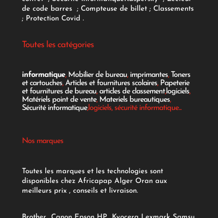
de code barres
;
Compteuse de billet
;
Classements
;
Protection Covid
.
Toutes les catégories
informatique
,
Mobilier de bureau
,
imprimantes
,
Toners
et cartouches
,
Articles et fournitures scolaires
,
Papeterie
et fournitures de bureau
,
articles de classement
,
logiciels
,
Matériels point de vente
,
Materiels bureautiques
,
Sécurité informatique
,logiciels, sécurité informatique...
Nos marques
Toutes les marques et les technologies sont
disponibles chez Africapap Alger Oran aux
meilleurs prix , conseils et livraison.
Brother
Canon
Epson
HP
Kyocera
Lexmark
Samsu