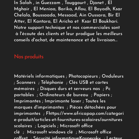
In Salah , in Guezzam , Touggourt , Djanet , El
Mghair , El Meniaa, Barika, Aflou, El Bayadh, Ksar
Chelala, Boussaada, Messaad, Ain Oussara, Bir El
Atter, El Kantara, El Aricha et Ksar El Boukhari.
Notre support technique et nos commerciales sont
à l'écoute des clients et leur prodigue les meilleurs
conseils d'achat, de maintenance et de livraison...
Nos produits
Matériels informatiques
;
Photocopieurs
;
Onduleurs
;
Scanners
;
Téléphonie
;
Clés USB et cartes
mémoires
;
Disques durs et serveurs nas
;
Pc
portables
;
Ordinateurs
de bureau
;
Papiers
;
Imprimantes
;
Imprimante laser
;
Toutes les
marques d'imprimantes
;
Pièces détachées pour
imprimantes
;
F
https://www.africapap.com/categori
e-produit/articles-et-fournitures-scolaires/
ournitures
scolaires
;
Logiciels
; Microsoft office
clé
;
Microsoft windows clé
;
Microsoft office
coffret
;
Sécurité informatique
Kaspersky
;
Lecteur