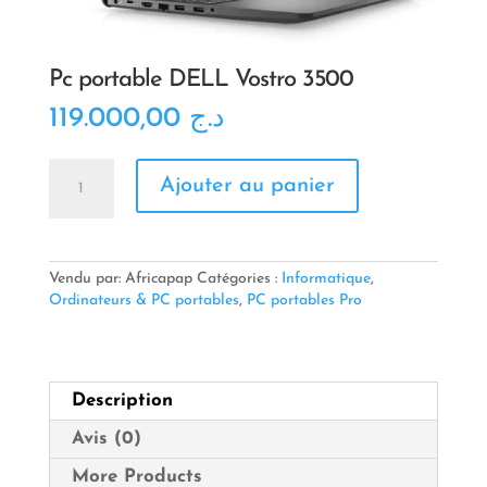
Pc portable DELL Vostro 3500
119.000,00
د.ج
quantité
Ajouter au panier
de
Pc
portable
DELL
Vostro
Vendu par: Africapap
Catégories :
Informatique
,
3500
Ordinateurs & PC portables
,
PC portables Pro
Description
Avis (0)
More Products