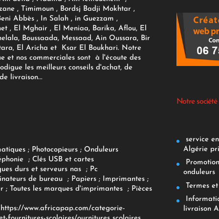
zane , Timimoun , Bordsj Badji Mokhtar ,
Beni Abbès , In Salah , in Guezzam ,
et , El Mghair , El Meniaa, Barika, Aflou, El
elala, Boussaada, Messaad, Ain Oussara, Bir
tara, El Aricha et Ksar El Boukhari. Notre
ue et nos commerciales sont à l'écoute des
rodigue les meilleurs conseils d'achat, de
e livraison...
Notre société
service env
Algérie pr
matiques
;
Photocopieurs
;
Onduleurs
éphonie
;
Clés USB et cartes
Promotions
ques durs et serveurs nas
;
Pc
onduleurs
inateurs
de bureau
;
Papiers
; Imprimantes
;
Termes et 
r
;
Toutes les marques d'imprimantes
;
Pièces
Informatiq
F
https://www.africapap.com/categorie-
livraison A
et-fournitures-scolaires/
ournitures scolaires