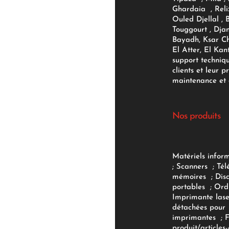
Ghardaia , Reli
Ouled Djellal , 
Touggourt , Djan
Bayadh, Ksar Ch
El Atter, El Kan
support techniq
clients et leur p
maintenance et d
Nos produits
Matériels infor
;
Scanners
;
Tél
mémoires
;
Dis
portables
;
Ord
Imprimante lase
détachées pour
imprimantes
;
produit/articles-