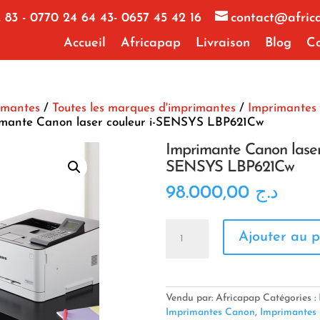
 83 - 0770 24 64 43- 0657 45 42 16
contact@afric
Accueil
Africapap
Livraison
Blog
Co
imantes
/
Toutes les marques d'imprimantes
/
Imprimantes
mante Canon laser couleur i-SENSYS LBP621Cw
Imprimante Canon laser 
SENSYS LBP621Cw
98.000,00
د.ج
quantité
Ajouter au p
de
Imprimante
Canon
laser
couleur
Vendu par: Africapap
Catégories :
i-
Imprimantes Canon
,
Imprimantes 