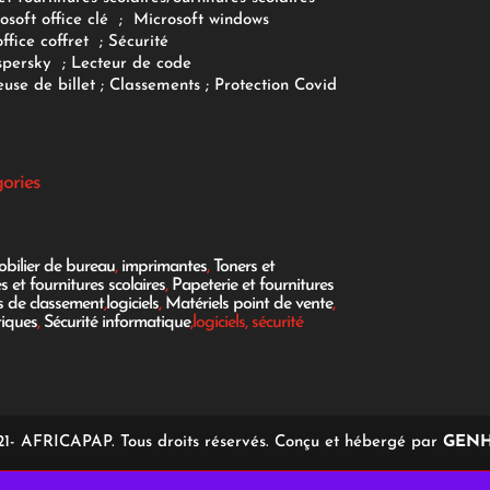
osoft office clé
;
Microsoft windows
office coffret
;
Sécurité
spersky
;
Lecteur de code
use de billet
;
Classements
;
Protection Covid
gories
bilier de bureau
,
imprimantes
,
Toners et
es et fournitures scolaires
,
Papeterie et fournitures
es de classement
,
logiciels
,
Matériels point de vente
,
tiques
,
Sécurité informatique
,logiciels, sécurité
1- AFRICAPAP. Tous droits réservés. Conçu et hébergé par
GENH