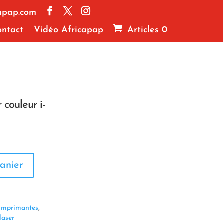
apap.com
ntact
Vidéo Africapap
Articles 0
couleur i-
anier
Imprimantes
,
laser