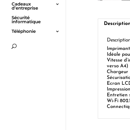
Cadeaux
d’entreprise
Sécurité
informatique
Descriptio
Téléphonie
Descriptio
Imprimant
Idéale po
Vitesse d’
verso A4)
Chargeur p
Sécurisati
Ecran LCD
Impression
Entretien 
Wi-Fi 802.
Connectiq