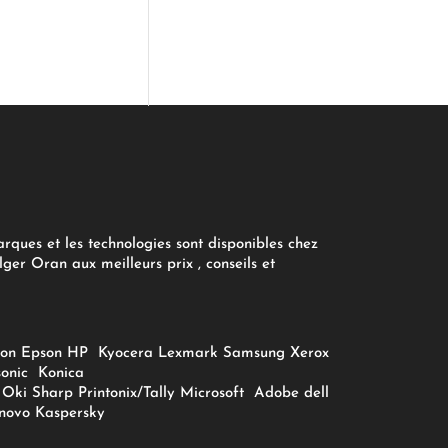
arques et les technologies sont disponibles chez
ger Oran aux meilleurs prix , conseils et
on
Epson
HP
Kyocera
Lexmark
Samsung
Xerox
onic
Konica
Oki
Sharp
Printonix/Tally
Microsoft
Adobe
dell
novo
Kaspersky