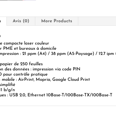
SENSYS
LBP621Cw
n
Avis (0)
More Products
n
e compacte laser couleur
ur PME et bureaux à domicile
impression : 21 ppm (A4) / 38 ppm (A5-Paysage) / 12.7 ipm 
apier de 250 feuilles
on des données : impression via code PIN
 pour contrôle pratique
 mobile : AirPrint, Mopria, Google Cloud Print
simplifié
11 b/g/n
ues : USB 2.0, Ethernet 10Base-T/100Base-TX/100Base-T