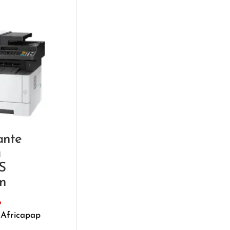
ante
a
S
n
د
 Africapap