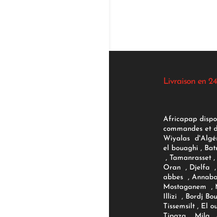
Livraison en 24
Africapap dispo
commandes et d'
Wiyalas d'Algér
el bouaghi , Bat
, Tamanrasset , 
Oran , Djelfa , 
abbes , Annaba
Mostaganem , M
Illizi , Bordj B
Tissemsilt , El 
Tipaza , Mila ,