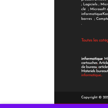
;
Logiciels
; Micr
clé
;
Microsoft 
informatique
Ka
barres
;
Compte
.
Toutes les caté
informatique
,
Mo
cartouches
,
Articl
de bureau
,
articl
Materiels bureau
informatique...
Copyright © 202