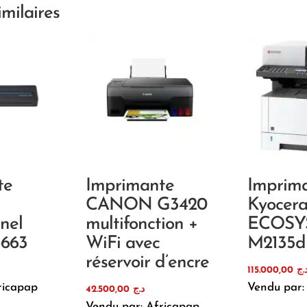
imilaires
te
Imprimante
Imprim
CANON G3420
Kyocer
nel
multifonction +
ECOSY
-663
WiFi avec
M2135d
réservoir d’encre
115.000,00
.ج
ricapap
Vendu par:
42.500,00
د.ج
Vendu par: Africapap