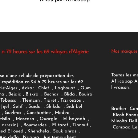
 à 72 heures sur les 69 wilayas d'Algérie
Nos marques
Toutes les m
se d'une cellule de préparation des
Africapap Al
expédition en 24 à 72 heures sur les 69
livraison.
ie:
Alger
, Adrar
, Chlef , Laghouat , Oum
na , Bejaia , Biskra , Bechar , Blida , Bouira
Tebessa , Tlemcen , Tiaret , Tizi ouzou ,
Jijel , Setif , Saida , Skikda , Sidi bel
Brother
Can
 , Guelma , Constantine , Medea ,
Ricoh
Panas
sila , Mascara , Ouargla , El bayadh ,
Minolta
Dell
ou arreridj , Boumerdes , El taref , Tindouf ,
Compaq
Le
oued El oued , Khenchela , Souk ahras ,
 Ain defla , Naama , Ain temouchent ,