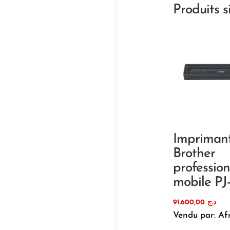
Produits s
Impriman
Brother
profession
mobile PJ
91.600,00
د.ج
Vendu par: Af