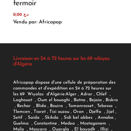
fermoir
0,00
د.ج
Vendu par: Africapap
Livraison en 24 à 72 heures sur les 69 wilayas
d'Algérie
Africapap dispose d'une cellule de préparation des
commandes et d'expédition en 24 à 72 heures sur
les 69 Wiyalas d'Algérie:
Alger
, Adrar
, Chlef ,
Laghouat , Oum el bouaghi , Batna , Bejaia , Biskra
, Bechar , Blida , Bouira , Tamanrasset , Tebessa ,
Tlemcen , Tiaret , Tizi ouzou , Oran , Djelfa , Jijel ,
Setif , Saida , Skikda , Sidi bel abbes , Annaba ,
Guelma , Constantine , Medea , Mostaganem ,
Msila , Mascara , Ouargla , El bayadh , Illizi ,