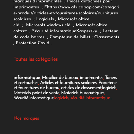
marques d'imprimantes
;
Pièces détachées pour
imprimantes
;
F
https://www.africapap.com/categori
e-produit/articles-et-fournitures-scolaires/
ournitures
scolaires
;
Logiciels
; Microsoft office
clé
;
Microsoft windows clé
;
Microsoft office
coffret
;
Sécurité informatique
Kaspersky
;
Lecteur
de code barres
;
Compteuse de billet
;
Classements
;
Protection Covid
.
Toutes les catégories
informatique
,
Mobilier de bureau
,
imprimantes
,
Toners
et cartouches
,
Articles et fournitures scolaires
,
Papeterie
et fournitures de bureau
,
articles de classement
,
logiciels
,
Matériels point de vente
,
Materiels bureautiques
,
Sécurité informatique
,logiciels, sécurité informatique...
Nos marques