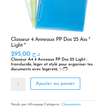
Classeur 4 Anneaux PP Dos 25 Ass *
Light *
295,00
د.ج
Classeur A4 4 Anneaux PP Dos 25 Light :
translucide, léger et stylé pour organiser tes
documents avec légèreté. ✨🗂️
quantité
Ajouter au panier
de
Classeur
4
Anneaux
PP
Vendu par: Africapap
Catégorie :
Classements
Dos