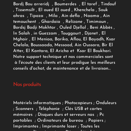
Bordj Bou arreridj , Boumerdes , El taref , Tindouf
, Tissemsilt , El oued El oued , Khenchela , Souk
ahras , Tipaza , Mila , Ain defla , Naama , Ain
temouchent , Ghardaia , Relizane , Timimoun ,
Bordsj Badji Mokhtar , Ouled Djellal , Beni Abbès ,
In Salah , in Guezzam , Touggourt , Djanet , El
Mghair , El Meniaa, Barika, Aflou, El Bayadh, Ksar
Chelala, Boussaada, Messaad, Ain Oussara, Bir El
Atter, El Kantara, El Aricha et Ksar El Boukhari.
Notre support technique et nos commerciales sont
à l'écoute des clients et leur prodigue les meilleurs
conseils d'achat, de maintenance et de livraison...
Nos produits
Matériels informatiques
;
Photocopieurs
;
Onduleurs
;
Scanners
;
Téléphonie
;
Clés USB et cartes
mémoires
;
Disques durs et serveurs nas
;
Pc
portables
;
Ordinateurs
de bureau
;
Papiers
;
Imprimantes
;
Imprimante laser
;
Toutes les