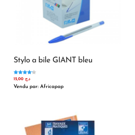
Stylo a bile GIANT bleu
Note
15,00
د.ج
4.00
Vendu par: Africapap
sur 5