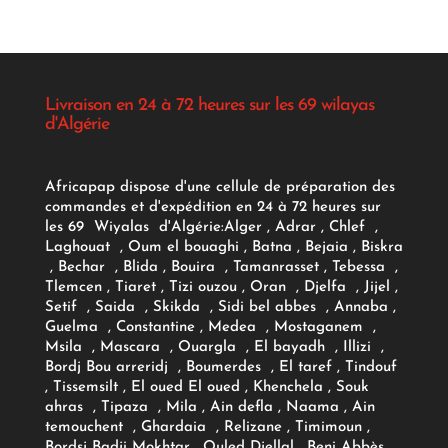
Livraison en 24 à 72 heures sur les 69 wilayas
d'Algérie
Africapap dispose d'une cellule de préparation des
commandes et d'expédition en 24 à 72 heures sur
les 69 Wiyalas d'Algérie:
Alger
, Adrar
, Chlef ,
Laghouat , Oum el bouaghi , Batna , Bejaia , Biskra
, Bechar , Blida , Bouira , Tamanrasset , Tebessa ,
Tlemcen , Tiaret , Tizi ouzou , Oran , Djelfa , Jijel ,
Setif , Saida , Skikda , Sidi bel abbes , Annaba ,
Guelma , Constantine , Medea , Mostaganem ,
Msila , Mascara , Ouargla , El bayadh , Illizi ,
Bordj Bou arreridj , Boumerdes , El taref , Tindouf
, Tissemsilt , El oued El oued , Khenchela , Souk
ahras , Tipaza , Mila , Ain defla , Naama , Ain
temouchent , Ghardaia , Relizane , Timimoun ,
Bordsj Badji Mokhtar , Ouled Djellal , Beni Abbès ,