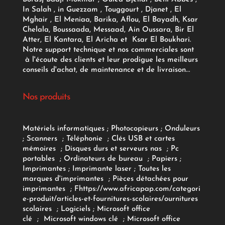
In Salah , in Guezzam , Touggourt , Djanet , El
Mghair , El Meniaa, Barika, Aflou, El Bayadh, Ksar
Chelala, Boussaada, Messaad, Ain Oussara, Bir El
Atter, El Kantara, El Aricha et Ksar El Boukhari.
Notre support technique et nos commerciales sont
à l'écoute des clients et leur prodigue les meilleurs
conseils d'achat, de maintenance et de livraison...
Nos produits
Matériels informatiques
;
Photocopieurs
;
Onduleurs
;
Scanners
;
Téléphonie
;
Clés USB et cartes
mémoires
;
Disques durs et serveurs nas
;
Pc
portables
;
Ordinateurs
de bureau
;
Papiers
;
Imprimantes
;
Imprimante laser
;
Toutes les
marques d'imprimantes
;
Pièces détachées pour
imprimantes
;
F
https://www.africapap.com/categori
e-produit/articles-et-fournitures-scolaires/
ournitures
scolaires
;
Logiciels
; Microsoft office
clé
;
Microsoft windows clé
;
Microsoft office