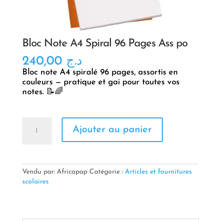
Bloc Note A4 Spiral 96 Pages Ass po
240,00
د.ج
Bloc note A4 spiralé 96 pages, assortis en
couleurs — pratique et gai pour toutes vos
notes. 📝🌈
quantité
Ajouter au panier
de
Bloc
Note
A4
Spiral
Vendu par: Africapap
Catégorie :
Articles et fournitures
96
scolaires
Pages
Ass
po