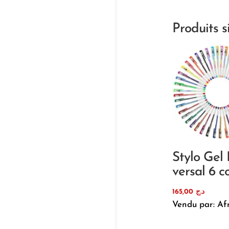
Produits s
Stylo Gel 
versal 6 c
165,00
د.ج
Vendu par: Af