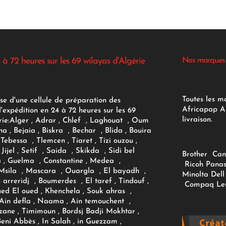
 à 72 heures sur les 69 wilayas d'Algérie
Nos marques
Toutes les m
se d'une cellule de préparation des
Africapap Al
expédition en 24 à 72 heures sur les 69
livraison.
ie:
Alger
, Adrar
, Chlef , Laghouat , Oum
na , Bejaia , Biskra , Bechar , Blida , Bouira
Tebessa , Tlemcen , Tiaret , Tizi ouzou ,
Jijel , Setif , Saida , Skikda , Sidi bel
Brother
Can
 , Guelma , Constantine , Medea ,
Ricoh
Panas
sila , Mascara , Ouargla , El bayadh ,
Minolta
Dell
ou arreridj , Boumerdes , El taref , Tindouf ,
Compaq
Le
oued El oued , Khenchela , Souk ahras ,
 Ain defla , Naama , Ain temouchent ,
zane , Timimoun , Bordsj Badji Mokhtar ,
Beni Abbès , In Salah , in Guezzam ,