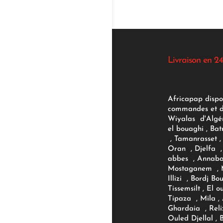
Livraison en 24
Africapap dispo
commandes et d'
Wiyalas d'Algér
el bouaghi , Bat
, Tamanrasset , 
Oran , Djelfa , 
abbes , Annaba
Mostaganem , M
Illizi , Bordj B
Tissemsilt , El 
Tipaza , Mila ,
Ghardaia , Reli
Ouled Djellal , 