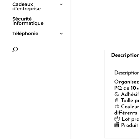
Cadeaux
d’entreprise
Sécurité
informatique
Téléphonie
Descriptio
Descriptio
Organisez 
PQ de
10
💪 Adhésif
📄 Taille 
🎨 Couleur
différents 
📦 Lot pra
🏬 Produit