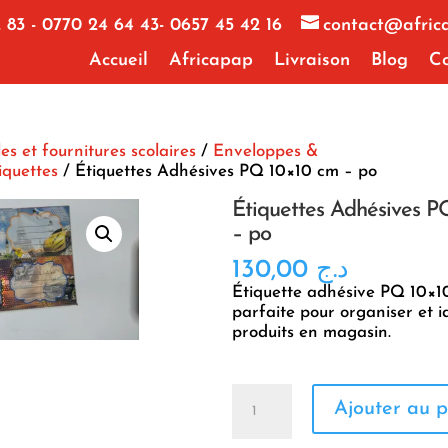
 83 - 0770 24 64 43- 0657 45 42 16
contact@afric
Accueil
Africapap
Livraison
Blog
Co
les et fournitures scolaires
/
Enveloppes &
iquettes
/ Étiquettes Adhésives PQ 10×10 cm – po
Étiquettes Adhésives P
– po
130,00
د.ج
Étiquette adhésive PQ 10×1
parfaite pour organiser et id
produits en magasin.
quantité
Ajouter au p
de
Étiquettes