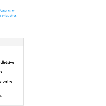
Articles et
 étiquettes
,
adhésive
s.
e entre
.