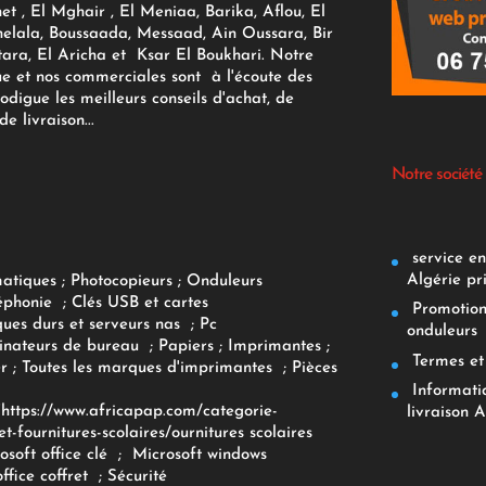
et , El Mghair , El Meniaa, Barika, Aflou, El
elala, Boussaada, Messaad, Ain Oussara, Bir
tara, El Aricha et Ksar El Boukhari. Notre
ue et nos commerciales sont à l'écoute des
rodigue les meilleurs conseils d'achat, de
e livraison...
Notre société
service env
Algérie pr
matiques
;
Photocopieurs
;
Onduleurs
éphonie
;
Clés USB et cartes
Promotions
ques durs et serveurs nas
;
Pc
onduleurs
inateurs
de bureau
;
Papiers
; Imprimantes
;
Termes et 
r
;
Toutes les marques d'imprimantes
;
Pièces
Informatiq
F
https://www.africapap.com/categorie-
livraison A
et-fournitures-scolaires/
ournitures scolaires
osoft office clé
;
Microsoft windows
office coffret
;
Sécurité