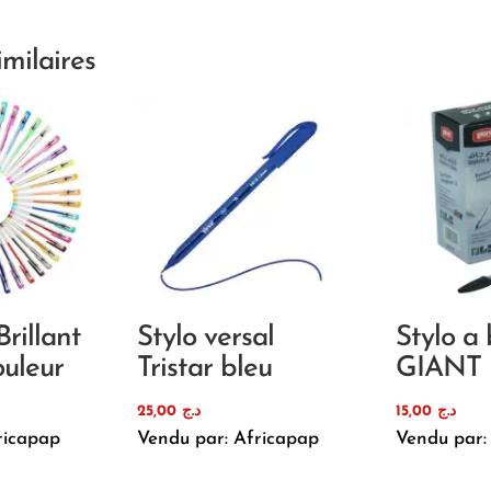
imilaires
Brillant
Stylo versal
Stylo a 
ouleur
Tristar bleu
GIANT 
25,00
د.ج
15,00
د.ج
ricapap
Vendu par: Africapap
Vendu par: