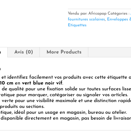
Adhésives
PQ
10x10
Vendu par: Africapap
Catégories :
cm
fournitures scolaires
,
Enveloppes &
–
Etiquettes
po
n
Avis (0)
More Products
n
et identifiez facilement vos produits avec cette étiquette 
×10 cm
en
vert blue noir vif
.
 de qualité pour une fixation solide sur toutes surfaces lisse
pratique pour marquer, catégoriser ou signaler vos articles.
 verte pour une visibilité maximale et une distinction rapid
produits ou sections.
tique, idéal pour un usage en magasin, bureau ou atelier.
 disponible directement en magasin, pas besoin de livraison