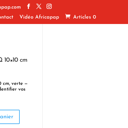
apap.com
ntact
Vidéo Africapap
Articles 0
Q 10×10 cm
0 cm, verte —
entifier vos
anier