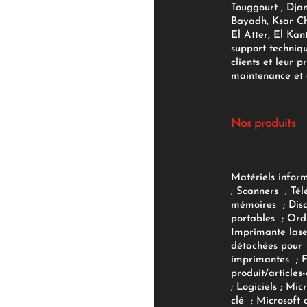
Touggourt , Djan
Bayadh, Ksar Ch
El Atter, El Kan
support techniq
clients et leur p
maintenance et d
Nos produits
Matériels infor
;
Scanners
;
Tél
mémoires
;
Dis
portables
;
Ord
Imprimante lase
détachées pour
imprimantes
;
produit/articles-
;
Logiciels
; Micr
clé
;
Microsoft 