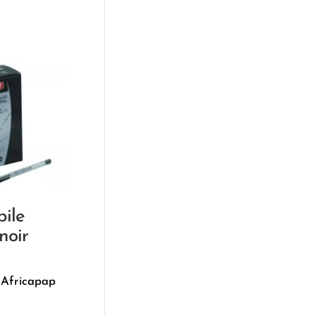
bile
noir
 Africapap