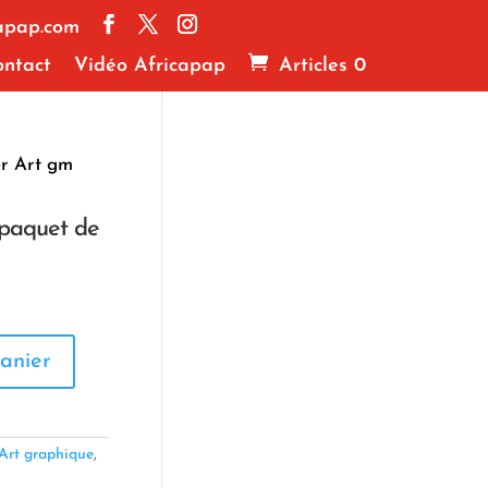
apap.com
ntact
Vidéo Africapap
Articles 0
er Art gm
 paquet de
anier
Art graphique
,