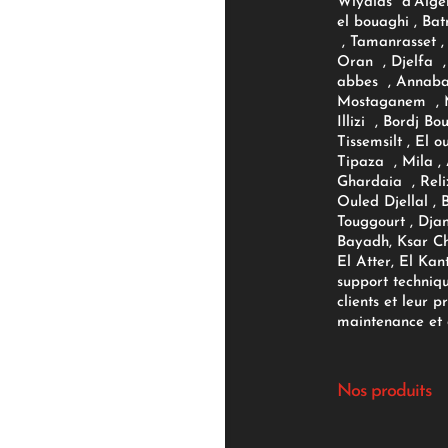
Wiyalas d'Algér
el bouaghi , Bat
, Tamanrasset , 
Oran , Djelfa , 
abbes , Annaba
Mostaganem , M
Illizi , Bordj B
Tissemsilt , El 
Tipaza , Mila ,
Ghardaia , Reli
Ouled Djellal , 
Touggourt , Djan
Bayadh, Ksar Ch
El Atter, El Kan
support techniq
clients et leur p
maintenance et d
Nos produits