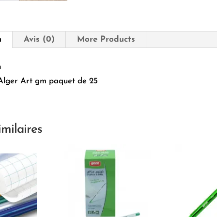
de
25
n
Avis (0)
More Products
n
 Alger Art gm paquet de 25
imilaires