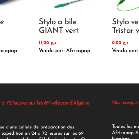
re
Stylo a bile
Stylo ve
GIANT vert
Tristar 
15,00
د.ج
0,00
د.ج
ricapap
Vendu par: Africapap
Vendu par:
 à 72 heures sur les 69 wilayas d'Algérie
Nos marques
Toutes les m
se d'une cellule de préparation des
Africapap Al
expédition en 24 à 72 heures sur les 69