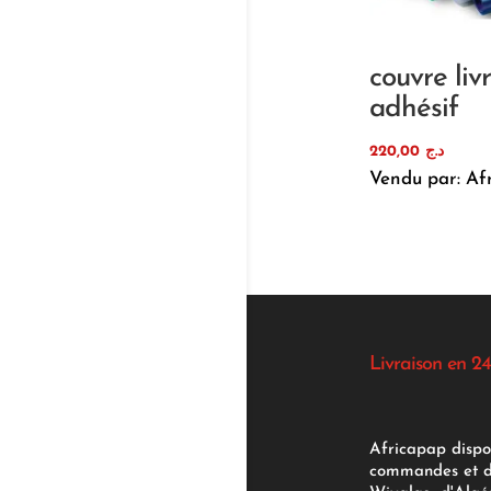
couvre liv
adhésif
220,00
د.ج
Vendu par: Af
Livraison en 24
Africapap dispo
commandes et d'