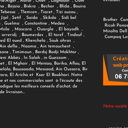
livraison.
ie:
Alger
, Adrar
, Chlef , Laghouat , Oum
na , Bejaia , Biskra , Bechar , Blida , Bouira
Tebessa , Tlemcen , Tiaret , Tizi ouzou ,
Jijel , Setif , Saida , Skikda , Sidi bel
Brother
Can
 , Guelma , Constantine , Medea ,
Ricoh
Panas
sila , Mascara , Ouargla , El bayadh ,
Minolta
Dell
ou arreridj , Boumerdes , El taref , Tindouf ,
Compaq
Le
oued El oued , Khenchela , Souk ahras ,
 Ain defla , Naama , Ain temouchent ,
zane , Timimoun , Bordsj Badji Mokhtar ,
Beni Abbès , In Salah , in Guezzam ,
et , El Mghair , El Meniaa, Barika, Aflou, El
elala, Boussaada, Messaad, Ain Oussara, Bir
tara, El Aricha et Ksar El Boukhari. Notre
ue et nos commerciales sont à l'écoute des
rodigue les meilleurs conseils d'achat, de
e livraison...
Notre société