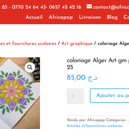
 83 - 0770 24 64 43- 0657 45 42 16
contact@afric
Accueil
Africapap
Livraison
Blog
Co
les et fournitures scolaires
/
Art graphique
/ coloriage Alg
coloriage Alger Art gm
25
85,00
د.ج
quantité
Ajouter au p
de
coloriage
Alger
Art
gm
Vendu par: Africapap
Catégories :
paquet
Articles et fournitures scolaires