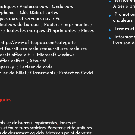
service env
Algérie pr
matiques
;
Photocopieurs
;
Onduleurs
éphonie
;
Clés USB et cartes
Promotions
ques durs et serveurs nas
;
Pc
onduleurs
inateurs
de bureau
;
Papiers
; Imprimantes
;
Termes et 
r
;
Toutes les marques d'imprimantes
;
Pièces
Informatiq
F
https://www.africapap.com/categorie-
livraison A
et-fournitures-scolaires/
ournitures scolaires
osoft office clé
;
Microsoft windows
office coffret
;
Sécurité
spersky
;
Lecteur de code
use de billet
;
Classements
;
Protection Covid
gories
bilier de bureau
,
imprimantes
,
Toners et
es et fournitures scolaires
,
Papeterie et fournitures
es de classement
,
logiciels
,
Matériels point de vente
,