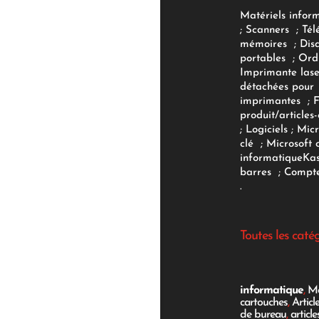
Matériels infor
;
Scanners
;
Tél
mémoires
;
Dis
portables
;
Ord
Imprimante lase
détachées pour
imprimantes
;
produit/articles-
;
Logiciels
; Micr
clé
;
Microsoft 
informatique
Ka
barres
;
Compte
.
Toutes les caté
informatique
,
Mo
cartouches
,
Articl
de bureau
,
articl