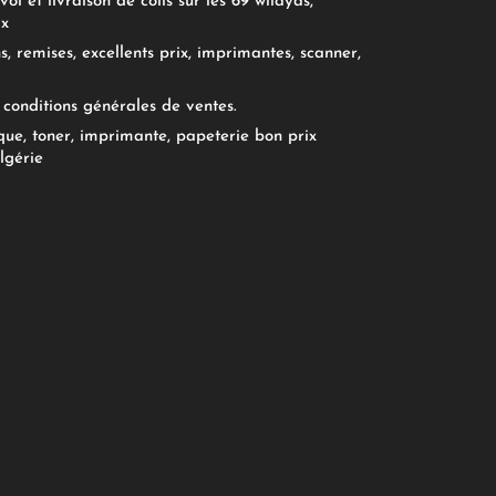
oi et livraison de colis sur les 69 wilayas,
ix
, remises, excellents prix, imprimantes, scanner,
conditions générales de ventes.
ue, toner, imprimante, papeterie bon prix
lgérie