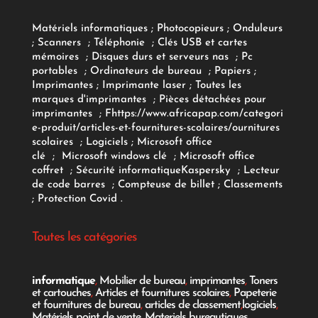
Matériels informatiques
;
Photocopieurs
;
Onduleurs
;
Scanners
;
Téléphonie
;
Clés USB et cartes
mémoires
;
Disques durs et serveurs nas
;
Pc
portables
;
Ordinateurs
de bureau
;
Papiers
;
Imprimantes
;
Imprimante laser
;
Toutes les
marques d'imprimantes
;
Pièces détachées pour
imprimantes
;
F
https://www.africapap.com/categori
e-produit/articles-et-fournitures-scolaires/
ournitures
scolaires
;
Logiciels
; Microsoft office
clé
;
Microsoft windows clé
;
Microsoft office
coffret
;
Sécurité informatique
Kaspersky
;
Lecteur
de code barres
;
Compteuse de billet
;
Classements
;
Protection Covid
.
Toutes les catégories
informatique
,
Mobilier de bureau
,
imprimantes
,
Toners
et cartouches
,
Articles et fournitures scolaires
,
Papeterie
et fournitures de bureau
,
articles de classement
,
logiciels
,
Matériels point de vente
,
Materiels bureautiques
,