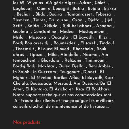
les 69 Wiyalas d'Algérie:
Alger
, Adrar
, Chlef ,
Laghouat , Oum el bouaghi , Batna , Bejaia , Biskra
, Bechar , Blida , Bouira , Tamanrasset , Tebessa ,
Tlemcen , Tiaret , Tizi ouzou , Oran , Djelfa , Jijel ,
Setif , Saida , Skikda , Sidi bel abbes , Annaba ,
Guelma , Constantine , Medea , Mostaganem ,
Msila , Mascara , Ouargla , El bayadh , Illizi ,
Bordj Bou arreridj , Boumerdes , El taref , Tindouf
, Tissemsilt , El oued El oued , Khenchela , Souk
ahras , Tipaza , Mila , Ain defla , Naama , Ain
temouchent , Ghardaia , Relizane , Timimoun ,
Bordsj Badji Mokhtar , Ouled Djellal , Beni Abbès ,
In Salah , in Guezzam , Touggourt , Djanet , El
Mghair , El Meniaa, Barika, Aflou, El Bayadh, Ksar
Chelala, Boussaada, Messaad, Ain Oussara, Bir El
Atter, El Kantara, El Aricha et Ksar El Boukhari.
Notre support technique et nos commerciales sont
à l'écoute des clients et leur prodigue les meilleurs
conseils d'achat, de maintenance et de livraison...
Nos produits