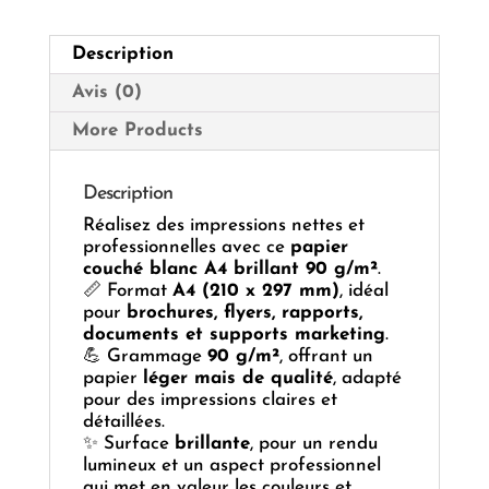
g
Description
Avis (0)
More Products
Description
Réalisez des impressions nettes et
professionnelles avec ce
papier
couché blanc A4 brillant 90 g/m²
.
📏 Format
A4 (210 x 297 mm)
, idéal
pour
brochures, flyers, rapports,
documents et supports marketing
.
💪 Grammage
90 g/m²
, offrant un
papier
léger mais de qualité
, adapté
pour des impressions claires et
détaillées.
✨ Surface
brillante
, pour un rendu
lumineux et un aspect professionnel
qui met en valeur les couleurs et