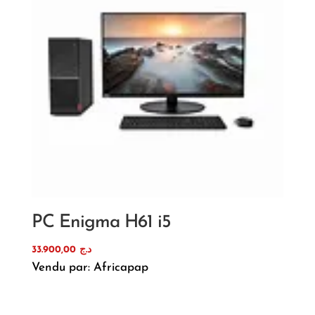
PC Enigma H61 i5
33.900,00
د.ج
Vendu par: Africapap