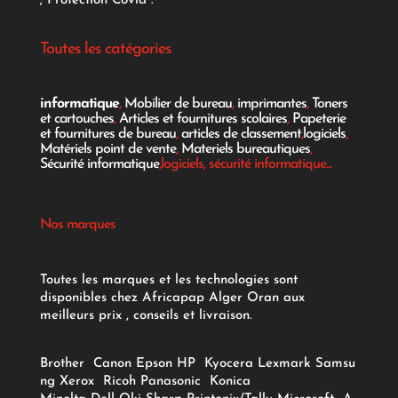
;
Protection Covid
.
Toutes les catégories
informatique
,
Mobilier de bureau
,
imprimantes
,
Toners
et cartouches
,
Articles et fournitures scolaires
,
Papeterie
et fournitures de bureau
,
articles de classement
,
logiciels
,
Matériels point de vente
,
Materiels bureautiques
,
Sécurité informatique
,logiciels, sécurité informatique...
Nos marques
Toutes les marques et les technologies sont
disponibles chez Africapap Alger Oran aux
meilleurs prix , conseils et livraison.
Brother
Canon
Epson
HP
Kyocera
Lexmark
Samsu
ng
Xerox
Ricoh
Panasonic
Konica