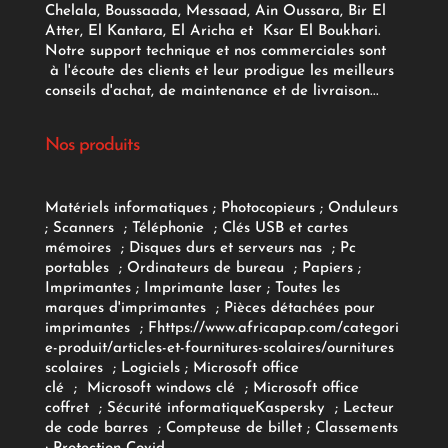
Chelala, Boussaada, Messaad, Ain Oussara, Bir El
Atter, El Kantara, El Aricha et Ksar El Boukhari.
Notre support technique et nos commerciales sont
à l'écoute des clients et leur prodigue les meilleurs
conseils d'achat, de maintenance et de livraison...
Nos produits
Matériels informatiques
;
Photocopieurs
;
Onduleurs
;
Scanners
;
Téléphonie
;
Clés USB et cartes
mémoires
;
Disques durs et serveurs nas
;
Pc
portables
;
Ordinateurs
de bureau
;
Papiers
;
Imprimantes
;
Imprimante laser
;
Toutes les
marques d'imprimantes
;
Pièces détachées pour
imprimantes
;
F
https://www.africapap.com/categori
e-produit/articles-et-fournitures-scolaires/
ournitures
scolaires
;
Logiciels
; Microsoft office
clé
;
Microsoft windows clé
;
Microsoft office
coffret
;
Sécurité informatique
Kaspersky
;
Lecteur
de code barres
;
Compteuse de billet
;
Classements