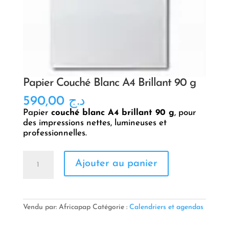
Papier Couché Blanc A4 Brillant 90 g
590,00
د.ج
Papier
couché blanc A4 brillant 90 g
, pour
des impressions nettes, lumineuses et
professionnelles.
quantité
Ajouter au panier
de
Papier
Couché
Blanc
A4
Vendu par: Africapap
Catégorie :
Calendriers et agendas
Brillant
90