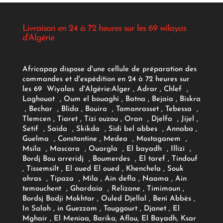
Livraison en 24 à 72 heures sur les 69 wilayas
d'Algérie
Africapap dispose d'une cellule de préparation des
commandes et d'expédition en 24 à 72 heures sur
les 69 Wiyalas d'Algérie:
Alger
, Adrar
, Chlef ,
Laghouat , Oum el bouaghi , Batna , Bejaia , Biskra
, Bechar , Blida , Bouira , Tamanrasset , Tebessa ,
Tlemcen , Tiaret , Tizi ouzou , Oran , Djelfa , Jijel ,
Setif , Saida , Skikda , Sidi bel abbes , Annaba ,
Guelma , Constantine , Medea , Mostaganem ,
Msila , Mascara , Ouargla , El bayadh , Illizi ,
Bordj Bou arreridj , Boumerdes , El taref , Tindouf
, Tissemsilt , El oued El oued , Khenchela , Souk
ahras , Tipaza , Mila , Ain defla , Naama , Ain
temouchent , Ghardaia , Relizane , Timimoun ,
Bordsj Badji Mokhtar , Ouled Djellal , Beni Abbès ,
In Salah , in Guezzam , Touggourt , Djanet , El
Mghair , El Meniaa, Barika, Aflou, El Bayadh, Ksar