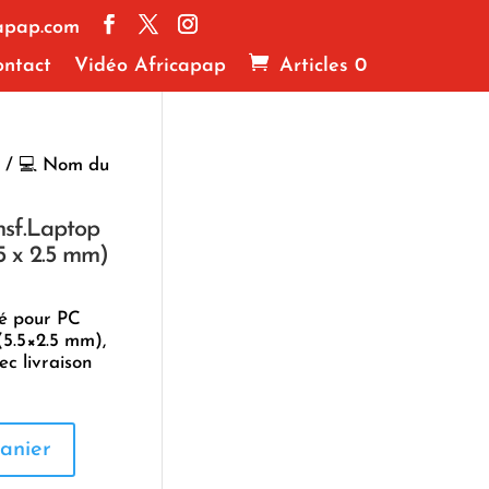
apap.com
ntact
Vidéo Africapap
Articles 0
/ 💻 Nom du
nsf.Laptop
5 x 2.5 mm)
sé pour PC
(5.5×2.5 mm),
c livraison
anier