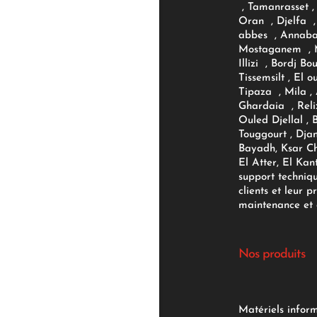
, Tamanrasset , 
Oran , Djelfa , 
abbes , Annaba
Mostaganem , M
Illizi , Bordj B
Tissemsilt , El 
Tipaza , Mila ,
Ghardaia , Reli
Ouled Djellal , 
Touggourt , Djan
Bayadh, Ksar Ch
El Atter, El Kan
support techniq
clients et leur p
maintenance et d
Nos produits
Matériels infor