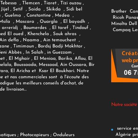
Tebessa , Tlemcen , Tiaret , Tizi ouzou ,
Jijel , Setif , Saida , Skikda , Sidi bel
Brother
Can
 , Guelma , Constantine , Medea ,
Ricoh
Panas
sila , Mascara , Ouargla , El bayadh ,
Minolta
Dell
ou arreridj , Boumerdes , El taref , Tindouf ,
Compaq
Le
oued El oued , Khenchela , Souk ahras ,
 Ain defla , Naama , Ain temouchent ,
zane , Timimoun , Bordsj Badji Mokhtar ,
Beni Abbès , In Salah , in Guezzam ,
et , El Mghair , El Meniaa, Barika, Aflou, El
elala, Boussaada, Messaad, Ain Oussara, Bir
tara, El Aricha et Ksar El Boukhari. Notre
ue et nos commerciales sont à l'écoute des
rodigue les meilleurs conseils d'achat, de
e livraison...
Notre société
service env
Algérie pr
matiques
;
Photocopieurs
;
Onduleurs