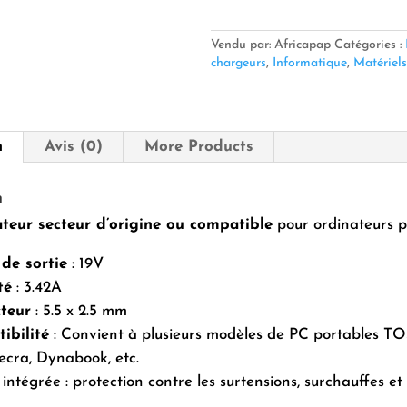
Nom
du
produit
Vendu par: Africapap
Catégories :
Transf.Laptop
chargeurs
,
Informatique
,
Matériels
TOSHIBA
19V
3.42A
(5.5
n
Avis (0)
More Products
x
2.5
mm)
n
teur secteur d’origine ou compatible
pour ordinateurs p
 de sortie
: 19V
té
: 3.42A
teur
: 5.5 x 2.5 mm
ibilité
: Convient à plusieurs modèles de PC portables 
Tecra, Dynabook, etc.
 intégrée : protection contre les surtensions, surchauffes et