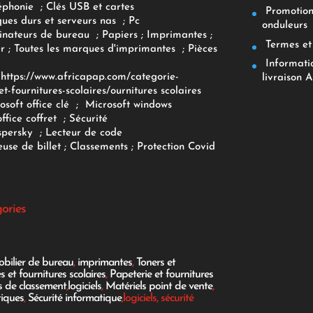
éphonie
;
Clés USB et cartes
Promotions
ques durs et serveurs nas
;
Pc
onduleurs
inateurs
de bureau
;
Papiers
; Imprimantes
;
Termes et 
r
;
Toutes les marques d'imprimantes
;
Pièces
Informatiq
F
https://www.africapap.com/categorie-
livraison A
et-fournitures-scolaires/
ournitures scolaires
osoft office clé
;
Microsoft windows
office coffret
;
Sécurité
spersky
;
Lecteur de code
use de billet
;
Classements
;
Protection Covid
gories
bilier de bureau
,
imprimantes
,
Toners et
es et fournitures scolaires
,
Papeterie et fournitures
es de classement
,
logiciels
,
Matériels point de vente
,
tiques
,
Sécurité informatique
,logiciels, sécurité