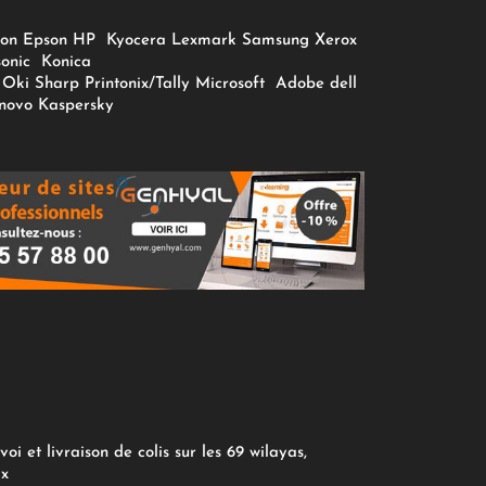
on
Epson
HP
Kyocera
Lexmark
Samsung
Xerox
onic
Konica
Oki
Sharp
Printonix/Tally
Microsoft
Adobe
dell
novo
Kaspersky
oi et livraison de colis sur les 69 wilayas,
ix