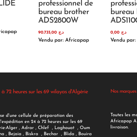
LIDE
professionnel de
profess
bureau brother
bureau 
ADS2800W
ADS11
ricapap
90.735,00
د.ج
0,00
د.ج
Vendu par: Africapap
Vendu par:
 à 72 heures sur les 69 wilayas d'Algérie
Nos marques
Toutes les m
se d'une cellule de préparation des
Africapap Al
expédition en 24 à 72 heures sur les 69
livraison.
ie:
Alger
, Adrar
, Chlef , Laghouat , Oum
na , Bejaia , Biskra , Bechar , Blida , Bouira