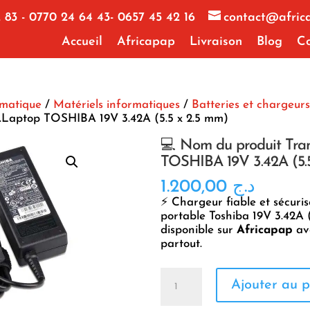
 83 - 0770 24 64 43- 0657 45 42 16
contact@afric
Accueil
Africapap
Livraison
Blog
Co
rmatique
/
Matériels informatiques
/
Batteries et chargeurs
f.Laptop TOSHIBA 19V 3.42A (5.5 x 2.5 mm)
💻 Nom du produit Tra
TOSHIBA 19V 3.42A (5.
1.200,00
د.ج
⚡ Chargeur fiable et sécuri
portable Toshiba 19V 3.42A 
disponible sur
Africapap
ave
partout.
quantité
Ajouter au p
de
💻