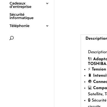
Cadeaux
d’entreprise
Sécurité
informatique
Téléphonie
Descriptio
Descriptio
🔌
Adapta
TOSHIBA
.
⚡
Tension
🔋
Intensi
🔘
Connec
💻
Compat
Satellite, 
🔒 Sécurité
circuits