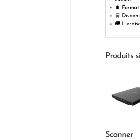
🧳 Format 
🛒 Dispon
🚚 Livrais
Produits s
Scanner