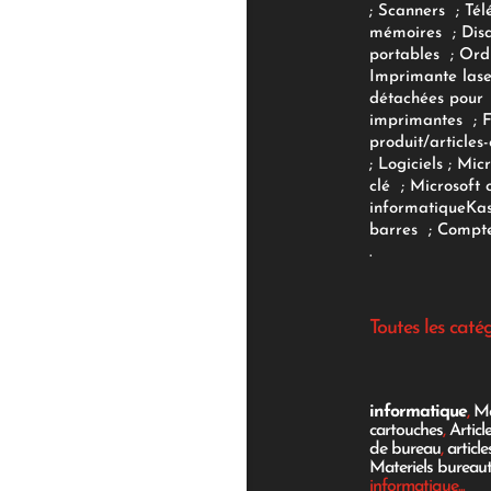
;
Scanners
;
Tél
mémoires
;
Dis
portables
;
Ord
Imprimante lase
détachées pour
imprimantes
;
produit/articles-
;
Logiciels
; Micr
clé
;
Microsoft 
informatique
Ka
barres
;
Compte
.
Toutes les caté
informatique
,
Mo
cartouches
,
Articl
de bureau
,
articl
Materiels bureau
informatique...