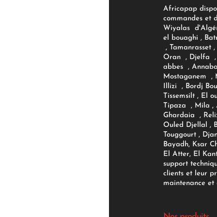
Africapap dispo
commandes et d'
Wiyalas d'Algér
el bouaghi , Bat
, Tamanrasset , 
Oran , Djelfa , 
abbes , Annaba
Mostaganem , M
Illizi , Bordj B
Tissemsilt , El 
Tipaza , Mila ,
Ghardaia , Reli
Ouled Djellal , 
Touggourt , Djan
Bayadh, Ksar Ch
El Atter, El Kan
support techniq
clients et leur p
maintenance et d
Nos produits