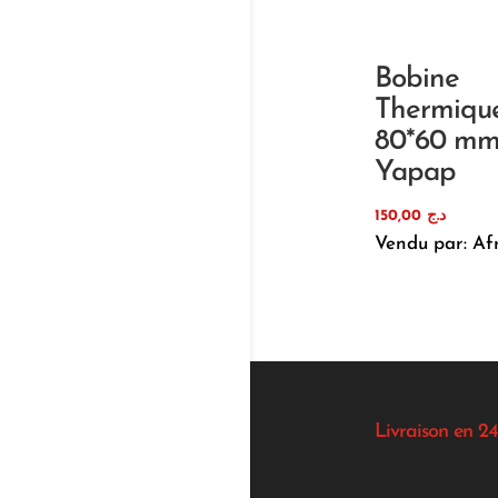
Bobine
Thermiqu
80*60 m
Yapap
150,00
د.ج
Vendu par: Af
Livraison en 24