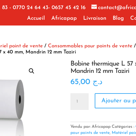
 83 - 0770 24 64 43- 0657 45 42 16
contact@afric
Accueil
Africapap
Livraison
Blog
Co
iel point de vente
/
Consommables pour points de vente
/
7 x 40 mm, Mandrin 12 mm Taziri
Bobine thermique L 57 
Mandrin 12 mm Taziri
65,00
د.ج
quantité
Ajouter au p
de
Bobine
thermique
L
57
Vendu par: Africapap
Catégories :
x
pour points de vente
,
Matériel poi