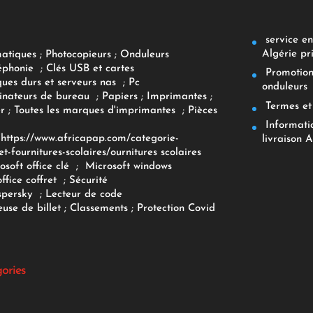
service env
Algérie pr
matiques
;
Photocopieurs
;
Onduleurs
éphonie
;
Clés USB et cartes
Promotions
ques durs et serveurs nas
;
Pc
onduleurs
inateurs
de bureau
;
Papiers
; Imprimantes
;
Termes et 
r
;
Toutes les marques d'imprimantes
;
Pièces
Informatiq
F
https://www.africapap.com/categorie-
livraison A
et-fournitures-scolaires/
ournitures scolaires
osoft office clé
;
Microsoft windows
office coffret
;
Sécurité
spersky
;
Lecteur de code
use de billet
;
Classements
;
Protection Covid
gories