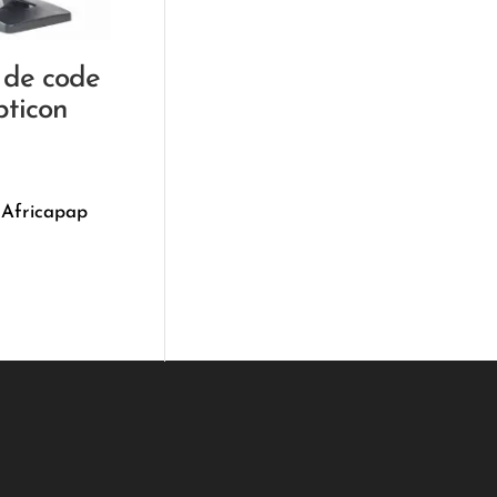
 de code
pticon
 Africapap