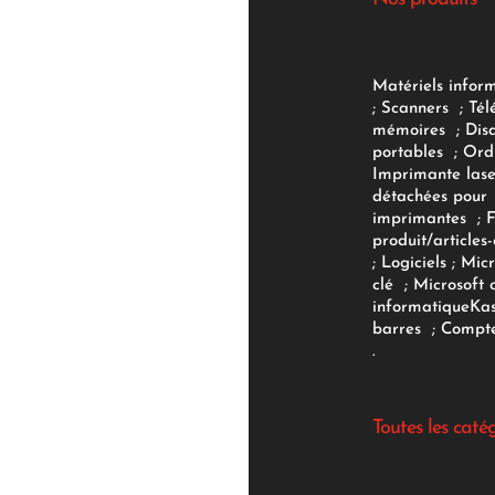
Matériels infor
;
Scanners
;
Tél
mémoires
;
Dis
portables
;
Ord
Imprimante lase
détachées pour
imprimantes
;
produit/articles-
;
Logiciels
; Micr
clé
;
Microsoft 
informatique
Ka
barres
;
Compte
.
Toutes les caté