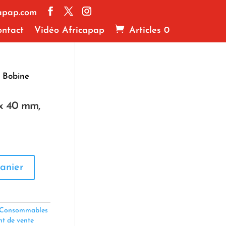
apap.com
ntact
Vidéo Africapap
Articles 0
 Bobine
x 40 mm,
anier
Consommables
nt de vente