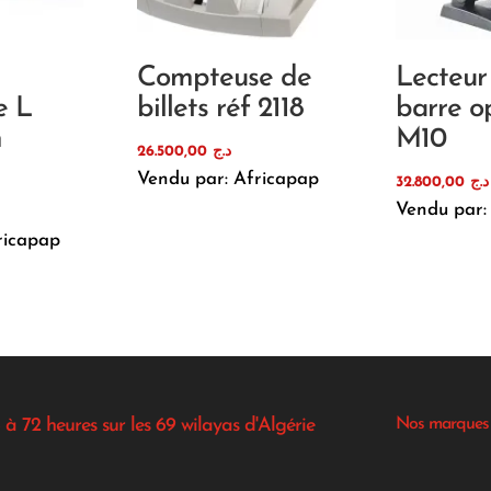
Compteuse de
Lecteur
e L
billets réf 2118
barre o
m
M10
26.500,00
د.ج
Vendu par: Africapap
32.800,00
د.ج
Vendu par:
ricapap
 à 72 heures sur les 69 wilayas d'Algérie
Nos marques