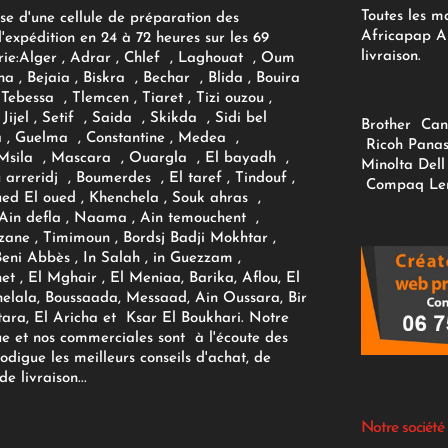
Toutes les m
se d'une cellule de préparation des
Africapap Al
expédition en 24 à 72 heures sur les 69
livraison.
ie:
Alger
, Adrar
, Chlef , Laghouat , Oum
na , Bejaia , Biskra , Bechar , Blida , Bouira
Tebessa , Tlemcen , Tiaret , Tizi ouzou ,
Jijel , Setif , Saida , Skikda , Sidi bel
Brother
Can
 , Guelma , Constantine , Medea ,
Ricoh
Panas
sila , Mascara , Ouargla , El bayadh ,
Minolta
Dell
ou arreridj , Boumerdes , El taref , Tindouf ,
Compaq
Le
oued El oued , Khenchela , Souk ahras ,
 Ain defla , Naama , Ain temouchent ,
zane , Timimoun , Bordsj Badji Mokhtar ,
Beni Abbès , In Salah , in Guezzam ,
et , El Mghair , El Meniaa, Barika, Aflou, El
elala, Boussaada, Messaad, Ain Oussara, Bir
tara, El Aricha et Ksar El Boukhari. Notre
ue et nos commerciales sont à l'écoute des
rodigue les meilleurs conseils d'achat, de
e livraison...
Notre société