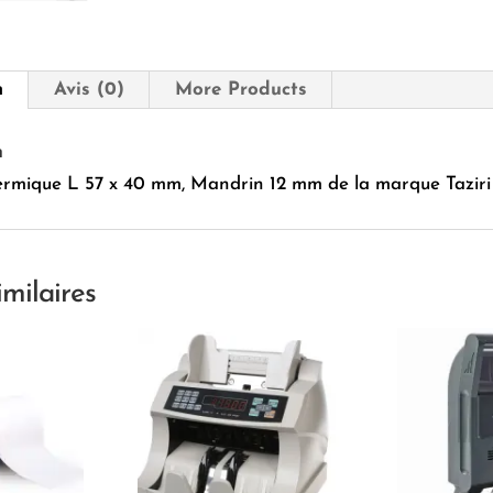
40
mm,
Mandrin
12
n
Avis (0)
More Products
mm
Taziri
n
ermique L 57 x 40 mm, Mandrin 12 mm de la marque Taziri
imilaires