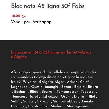
Bloc note A5 ligné 50f Fabs
40,00
د.ج
Vendu par: Africapap
Livraison en 24 à 72 heures sur les 69 wilayas
d'Algérie
Africapap dispose d'une cellule de préparation des
commandes et d'expédition en 24 à 72 heures sur
les 69 Wiyalas d'Algérie:
Alger
, Adrar
, Chlef ,
Laghouat , Oum el bouaghi , Batna , Bejaia , Biskra
, Bechar , Blida , Bouira , Tamanrasset , Tebessa ,
Tlemcen , Tiaret , Tizi ouzou , Oran , Djelfa , Jijel ,
Setif , Saida , Skikda , Sidi bel abbes , Annaba ,
Guelma , Constantine , Medea , Mostaganem ,