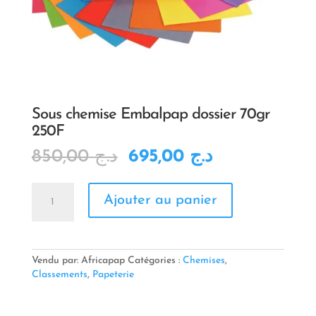
Sous chemise Embalpap dossier 70gr
250F
Le
Le
850,00
د.ج
695,00
د.ج
prix
prix
initial
actuel
quantité
était :
est :
Ajouter au panier
de
د.ج 695,00.
د.ج 850,00.
Sous
chemise
Embalpap
dossier
Vendu par: Africapap
Catégories :
Chemises
,
70gr
Classements
,
Papeterie
250F