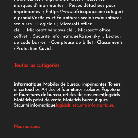
marques d'imprimantes
;
Pièces détachées pour
imprimantes
;
F
https://www.africapap.com/categori
e-produit/articles-et-fournitures-scolaires/
ournitures
scolaires
;
Logiciels
; Microsoft office
clé
;
Microsoft windows clé
;
Microsoft office
coffret
;
Sécurité informatique
Kaspersky
;
Lecteur
de code barres
;
Compteuse de billet
;
Classements
;
Protection Covid
.
Toutes les catégories
informatique
,
Mobilier de bureau
,
imprimantes
,
Toners
et cartouches
,
Articles et fournitures scolaires
,
Papeterie
et fournitures de bureau
,
articles de classement
,
logiciels
,
Matériels point de vente
,
Materiels bureautiques
,
Sécurité informatique
,logiciels, sécurité informatique...
Nos marques