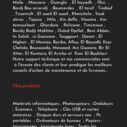
Msila , Mascara , Ouargla , El bayadh , Illizi ,
Bordj Bou arreridj , Boumerdes , El taref , Tindouf
, Tissemsilt , El oued El oued , Khenchela , Souk
ahras , Tipaza , Mila , Ain defla , Naama , Ain
temouchent , Ghardaia , Relizane , Timimoun ,
Bordsj Badji Mokhtar , Ouled Djellal , Beni Abbès ,
In Salah , in Guezzam , Touggourt , Djanet , El
Mghair , El Meniaa, Barika, Aflou, El Bayadh, Ksar
Chelala, Boussaada, Messaad, Ain Oussara, Bir El
Atter, El Kantara, El Aricha et Ksar El Boukhari.
Notre support technique et nos commerciales sont
à l'écoute des clients et leur prodigue les meilleurs
conseils d'achat, de maintenance et de livraison...
Nos produits
Matériels informatiques
;
Photocopieurs
;
Onduleurs
;
Scanners
;
Téléphonie
;
Clés USB et cartes
mémoires
;
Disques durs et serveurs nas
;
Pc
portables
;
Ordinateurs
de bureau
;
Papiers
;
Imprimantes
;
Imprimante laser
;
Toutes les