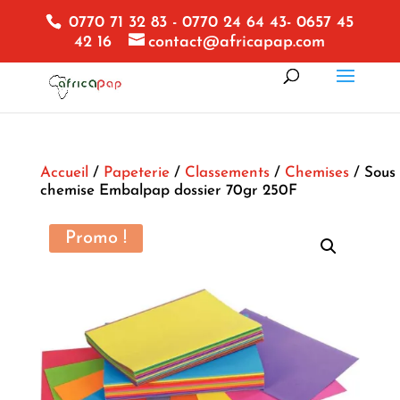
0770 71 32 83 - 0770 24 64 43- 0657 45
42 16
contact@africapap.com
Accueil
/
Papeterie
/
Classements
/
Chemises
/ Sous
chemise Embalpap dossier 70gr 250F
Promo !