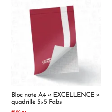
Bloc note A4 « EXCELLENCE »
quadrillé 5×5 Fabs
80,00
د.ج