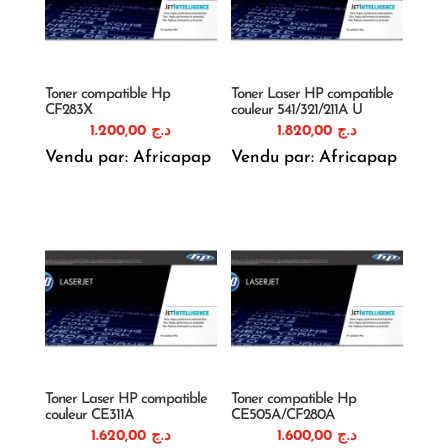
Toner compatible Hp
Toner Laser HP compatible
CF283X
couleur 541/321/211A U
1.200,00
د.ج
1.820,00
د.ج
Vendu par: Africapap
Vendu par: Africapap
Toner Laser HP compatible
Toner compatible Hp
couleur CE311A
CE505A/CF280A
1.620,00
د.ج
1.600,00
د.ج