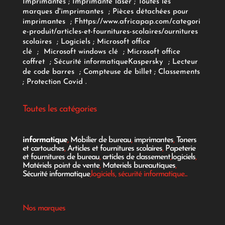
Imprimantes
;
Imprimante laser
;
Toutes les
marques d'imprimantes
;
Pièces détachées pour
imprimantes
;
F
https://www.africapap.com/categori
e-produit/articles-et-fournitures-scolaires/
ournitures
scolaires
;
Logiciels
; Microsoft office
clé
;
Microsoft windows clé
;
Microsoft office
coffret
;
Sécurité informatique
Kaspersky
;
Lecteur
de code barres
;
Compteuse de billet
;
Classements
;
Protection Covid
.
Toutes les catégories
informatique
,
Mobilier de bureau
,
imprimantes
,
Toners
et cartouches
,
Articles et fournitures scolaires
,
Papeterie
et fournitures de bureau
,
articles de classement
,
logiciels
,
Matériels point de vente
,
Materiels bureautiques
,
Sécurité informatique
,logiciels, sécurité informatique...
Nos marques