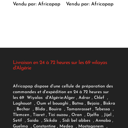
Vendu par: Africapap
Vendu par: Africapap
Livraison en 24 à 72 heures sur les 69 wilayas
d'Algérie
Africapap dispose d'une cellule de préparation des
commandes et d'expédition en 24 à 72 heures sur
les 69 Wiyalas d'Algérie:
Alger
, Adrar
, Chlef ,
Laghouat , Oum el bouaghi , Batna , Bejaia , Biskra
, Bechar , Blida , Bouira , Tamanrasset , Tebessa ,
Tlemcen , Tiaret , Tizi ouzou , Oran , Djelfa , Jijel ,
Setif , Saida , Skikda , Sidi bel abbes , Annaba ,
Guelma , Constantine , Medea , Mostaganem ,