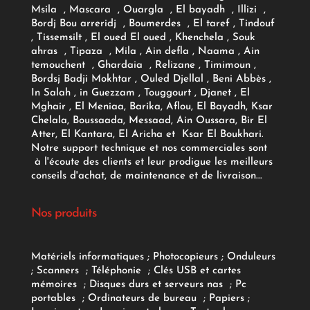
Msila , Mascara , Ouargla , El bayadh , Illizi ,
Bordj Bou arreridj , Boumerdes , El taref , Tindouf
, Tissemsilt , El oued El oued , Khenchela , Souk
ahras , Tipaza , Mila , Ain defla , Naama , Ain
temouchent , Ghardaia , Relizane , Timimoun ,
Bordsj Badji Mokhtar , Ouled Djellal , Beni Abbès ,
In Salah , in Guezzam , Touggourt , Djanet , El
Mghair , El Meniaa, Barika, Aflou, El Bayadh, Ksar
Chelala, Boussaada, Messaad, Ain Oussara, Bir El
Atter, El Kantara, El Aricha et Ksar El Boukhari.
Notre support technique et nos commerciales sont
à l'écoute des clients et leur prodigue les meilleurs
conseils d'achat, de maintenance et de livraison...
Nos produits
Matériels informatiques
;
Photocopieurs
;
Onduleurs
;
Scanners
;
Téléphonie
;
Clés USB et cartes
mémoires
;
Disques durs et serveurs nas
;
Pc
portables
;
Ordinateurs
de bureau
;
Papiers
;