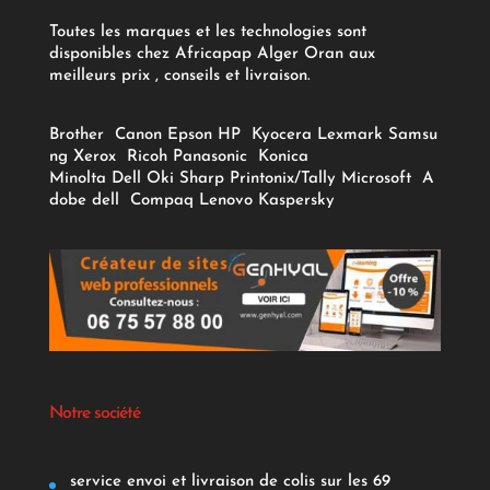
Toutes les marques et les technologies sont
disponibles chez Africapap Alger Oran aux
meilleurs prix , conseils et livraison.
Brother
Canon
Epson
HP
Kyocera
Lexmark
Samsu
ng
Xerox
Ricoh
Panasonic
Konica
Minolta
Dell
Oki
Sharp
Printonix/Tally
Microsoft
A
dobe
dell
Compaq
Lenovo
Kaspersky
Notre société
service envoi et livraison de colis sur les 69