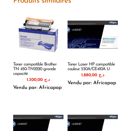
Produits similaires
Toner compatible Brother
Toner Laser HP compatible
TN 450-TN2220 grande
couleur 530A/CE410A U
capacité
1.880,00
د.ج
1.300,00
د.ج
Vendu par: Africapap
Vendu par: Africapap