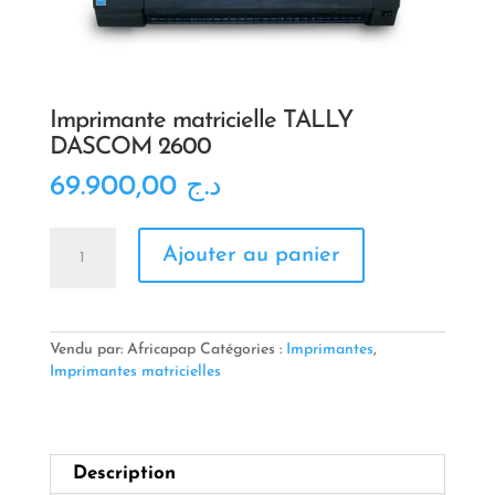
Imprimante matricielle TALLY
DASCOM 2600
69.900,00
د.ج
quantité
Ajouter au panier
de
Imprimante
matricielle
TALLY
DASCOM
Vendu par: Africapap
Catégories :
Imprimantes
,
2600
Imprimantes matricielles
Description