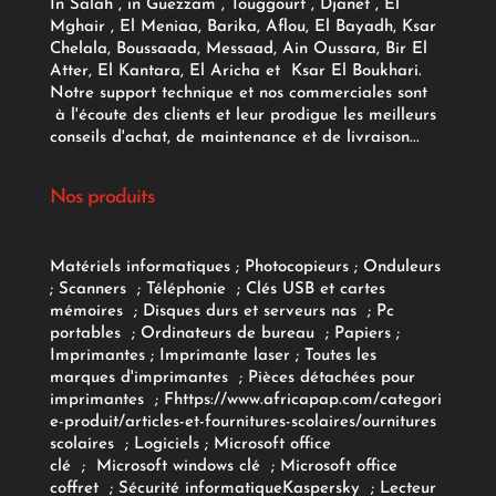
In Salah , in Guezzam , Touggourt , Djanet , El
Mghair , El Meniaa, Barika, Aflou, El Bayadh, Ksar
Chelala, Boussaada, Messaad, Ain Oussara, Bir El
Atter, El Kantara, El Aricha et Ksar El Boukhari.
Notre support technique et nos commerciales sont
à l'écoute des clients et leur prodigue les meilleurs
conseils d'achat, de maintenance et de livraison...
Nos produits
Matériels informatiques
;
Photocopieurs
;
Onduleurs
;
Scanners
;
Téléphonie
;
Clés USB et cartes
mémoires
;
Disques durs et serveurs nas
;
Pc
portables
;
Ordinateurs
de bureau
;
Papiers
;
Imprimantes
;
Imprimante laser
;
Toutes les
marques d'imprimantes
;
Pièces détachées pour
imprimantes
;
F
https://www.africapap.com/categori
e-produit/articles-et-fournitures-scolaires/
ournitures
scolaires
;
Logiciels
; Microsoft office
clé
;
Microsoft windows clé
;
Microsoft office
coffret
;
Sécurité informatique
Kaspersky
;
Lecteur