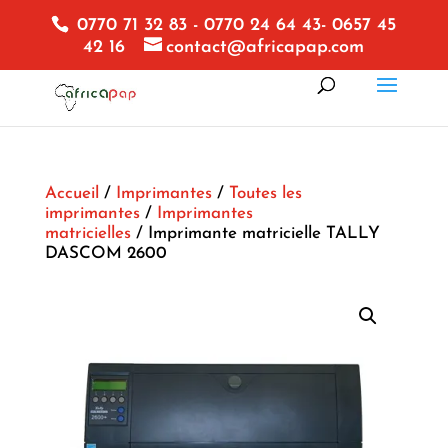
0770 71 32 83 - 0770 24 64 43- 0657 45
42 16
contact@africapap.com
Accueil
/
Imprimantes
/
Toutes les
imprimantes
/
Imprimantes
matricielles
/ Imprimante matricielle TALLY
DASCOM 2600