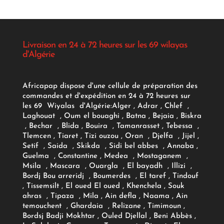
Livraison en 24 à 72 heures sur les 69 wilayas
d'Algérie
Africapap dispose d'une cellule de préparation des
commandes et d'expédition en 24 à 72 heures sur
les 69 Wiyalas d'Algérie:
Alger
, Adrar
, Chlef ,
Laghouat , Oum el bouaghi , Batna , Bejaia , Biskra
, Bechar , Blida , Bouira , Tamanrasset , Tebessa ,
Tlemcen , Tiaret , Tizi ouzou , Oran , Djelfa , Jijel ,
Setif , Saida , Skikda , Sidi bel abbes , Annaba ,
Guelma , Constantine , Medea , Mostaganem ,
Msila , Mascara , Ouargla , El bayadh , Illizi ,
Bordj Bou arreridj , Boumerdes , El taref , Tindouf
, Tissemsilt , El oued El oued , Khenchela , Souk
ahras , Tipaza , Mila , Ain defla , Naama , Ain
temouchent , Ghardaia , Relizane , Timimoun ,
Bordsj Badji Mokhtar , Ouled Djellal , Beni Abbès ,