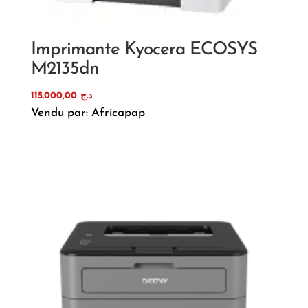
Imprimante Kyocera ECOSYS
M2135dn
115.000,00
د.ج
Vendu par: Africapap