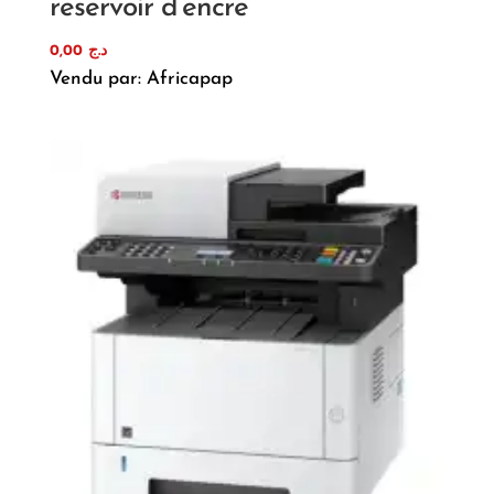
reservoir d’encre
0,00
د.ج
Vendu par: Africapap