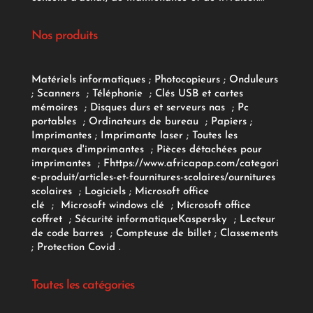
Nos produits
Matériels informatiques
;
Photocopieurs
;
Onduleurs
;
Scanners
;
Téléphonie
;
Clés USB et cartes
mémoires
;
Disques durs et serveurs nas
;
Pc
portables
;
Ordinateurs
de bureau
;
Papiers
;
Imprimantes
;
Imprimante laser
;
Toutes les
marques d'imprimantes
;
Pièces détachées pour
imprimantes
;
F
https://www.africapap.com/categori
e-produit/articles-et-fournitures-scolaires/
ournitures
scolaires
;
Logiciels
; Microsoft office
clé
;
Microsoft windows clé
;
Microsoft office
coffret
;
Sécurité informatique
Kaspersky
;
Lecteur
de code barres
;
Compteuse de billet
;
Classements
;
Protection Covid
.
Toutes les catégories