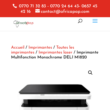
0770 71 32 83 - 0770 24 64 43- 0657 45
42 16
contact@africapap.com
Accueil
/
Imprimantes
/
Toutes les
imprimantes
/
Imprimantes laser
/ Imprimante
Multifonction Monochrome DELI M1820