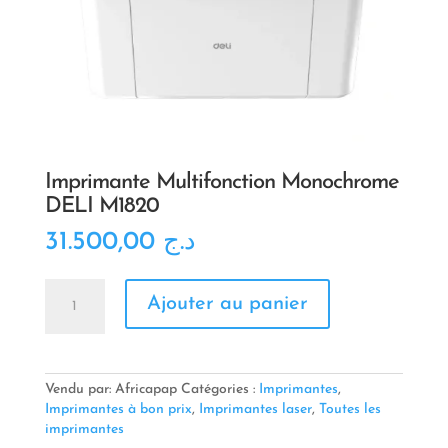
Imprimante Multifonction Monochrome
DELI M1820
31.500,00
د.ج
quantité
Ajouter au panier
de
Imprimante
Multifonction
Monochrome
DELI
Vendu par: Africapap
Catégories :
Imprimantes
,
M1820
Imprimantes à bon prix
,
Imprimantes laser
,
Toutes les
imprimantes