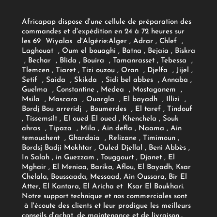
Africapap dispose d'une cellule de préparation des
commandes et d'expédition en 24 à 72 heures sur
les 69 Wiyalas d'Algérie:
Alger
, Adrar
, Chlef ,
Laghouat , Oum el bouaghi , Batna , Bejaia , Biskra
, Bechar , Blida , Bouira , Tamanrasset , Tebessa ,
Tlemcen , Tiaret , Tizi ouzou , Oran , Djelfa , Jijel ,
Setif , Saida , Skikda , Sidi bel abbes , Annaba ,
Guelma , Constantine , Medea , Mostaganem ,
Msila , Mascara , Ouargla , El bayadh , Illizi ,
Bordj Bou arreridj , Boumerdes , El taref , Tindouf
, Tissemsilt , El oued El oued , Khenchela , Souk
ahras , Tipaza , Mila , Ain defla , Naama , Ain
temouchent , Ghardaia , Relizane , Timimoun ,
Bordsj Badji Mokhtar , Ouled Djellal , Beni Abbès ,
In Salah , in Guezzam , Touggourt , Djanet , El
Mghair , El Meniaa, Barika, Aflou, El Bayadh, Ksar
Chelala, Boussaada, Messaad, Ain Oussara, Bir El
Atter, El Kantara, El Aricha et Ksar El Boukhari.
Notre support technique et nos commerciales sont
à l'écoute des clients et leur prodigue les meilleurs
conseils d'achat, de maintenance et de livraison...