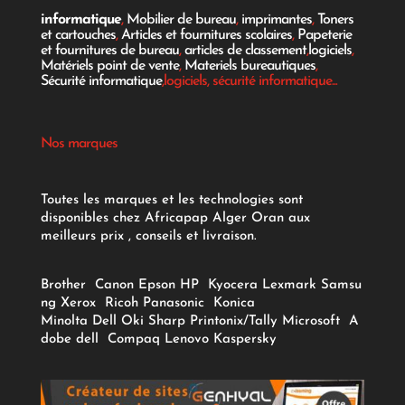
informatique
,
Mobilier de bureau
,
imprimantes
,
Toners
et cartouches
,
Articles et fournitures scolaires
,
Papeterie
et fournitures de bureau
,
articles de classement
,
logiciels
,
Matériels point de vente
,
Materiels bureautiques
,
Sécurité informatique
,logiciels, sécurité informatique...
Nos marques
Toutes les marques et les technologies sont
disponibles chez Africapap Alger Oran aux
meilleurs prix , conseils et livraison.
Brother
Canon
Epson
HP
Kyocera
Lexmark
Samsu
ng
Xerox
Ricoh
Panasonic
Konica
Minolta
Dell
Oki
Sharp
Printonix/Tally
Microsoft
A
dobe
dell
Compaq
Lenovo
Kaspersky