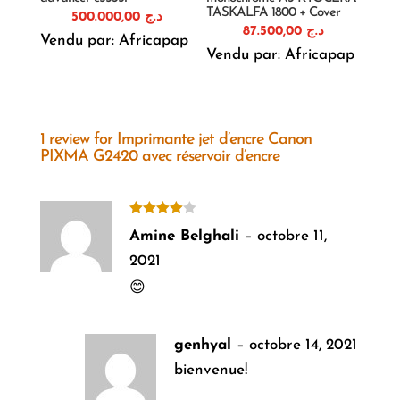
TASKALFA 1800 + Cover
500.000,00
د.ج
87.500,00
د.ج
Vendu par: Africapap
Vendu par: Africapap
1 review for
Imprimante jet d’encre Canon
PIXMA G2420 avec réservoir d’encre
Note
4
Amine Belghali
–
octobre 11,
sur 5
2021
😊
genhyal
–
octobre 14, 2021
bienvenue!