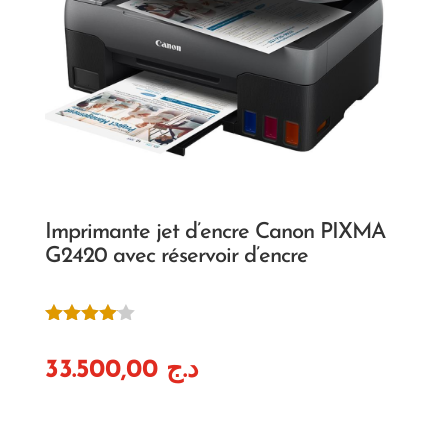
Imprimante jet d’encre Canon PIXMA
G2420 avec réservoir d’encre
Noté
4.00
sur
33.500,00
د.ج
5 basé
sur
notation
client