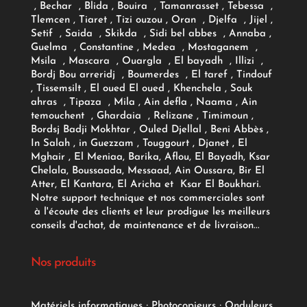
, Bechar , Blida , Bouira , Tamanrasset , Tebessa ,
Tlemcen , Tiaret , Tizi ouzou , Oran , Djelfa , Jijel ,
Setif , Saida , Skikda , Sidi bel abbes , Annaba ,
Guelma , Constantine , Medea , Mostaganem ,
Msila , Mascara , Ouargla , El bayadh , Illizi ,
Bordj Bou arreridj , Boumerdes , El taref , Tindouf
, Tissemsilt , El oued El oued , Khenchela , Souk
ahras , Tipaza , Mila , Ain defla , Naama , Ain
temouchent , Ghardaia , Relizane , Timimoun ,
Bordsj Badji Mokhtar , Ouled Djellal , Beni Abbès ,
In Salah , in Guezzam , Touggourt , Djanet , El
Mghair , El Meniaa, Barika, Aflou, El Bayadh, Ksar
Chelala, Boussaada, Messaad, Ain Oussara, Bir El
Atter, El Kantara, El Aricha et Ksar El Boukhari.
Notre support technique et nos commerciales sont
à l'écoute des clients et leur prodigue les meilleurs
conseils d'achat, de maintenance et de livraison...
Nos produits
Matériels informatiques
;
Photocopieurs
;
Onduleurs