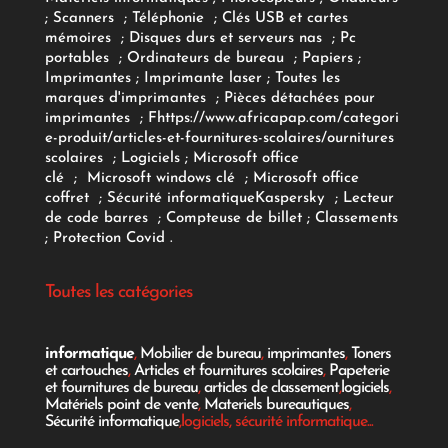
;
Scanners
;
Téléphonie
;
Clés USB et cartes
mémoires
;
Disques durs et serveurs nas
;
Pc
portables
;
Ordinateurs
de bureau
;
Papiers
;
Imprimantes
;
Imprimante laser
;
Toutes les
marques d'imprimantes
;
Pièces détachées pour
imprimantes
;
F
https://www.africapap.com/categori
e-produit/articles-et-fournitures-scolaires/
ournitures
scolaires
;
Logiciels
; Microsoft office
clé
;
Microsoft windows clé
;
Microsoft office
coffret
;
Sécurité informatique
Kaspersky
;
Lecteur
de code barres
;
Compteuse de billet
;
Classements
;
Protection Covid
.
Toutes les catégories
informatique
,
Mobilier de bureau
,
imprimantes
,
Toners
et cartouches
,
Articles et fournitures scolaires
,
Papeterie
et fournitures de bureau
,
articles de classement
,
logiciels
,
Matériels point de vente
,
Materiels bureautiques
,
Sécurité informatique
,logiciels, sécurité informatique...