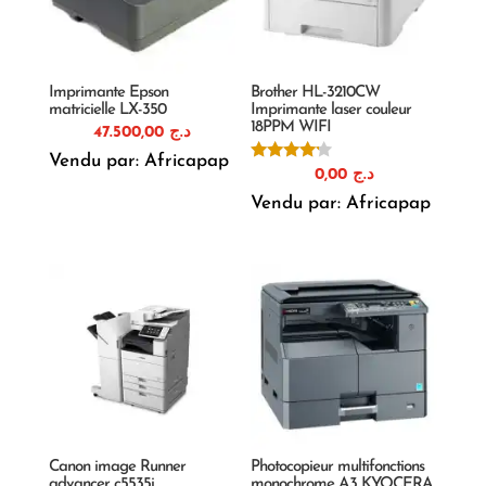
Imprimante Epson
Brother HL-3210CW
matricielle LX-350
Imprimante laser couleur
18PPM WIFI
47.500,00
د.ج
Vendu par: Africapap
Note
0,00
د.ج
4.00
sur 5
Vendu par: Africapap
Canon image Runner
Photocopieur multifonctions
advancer c5535i
monochrome A3 KYOCERA