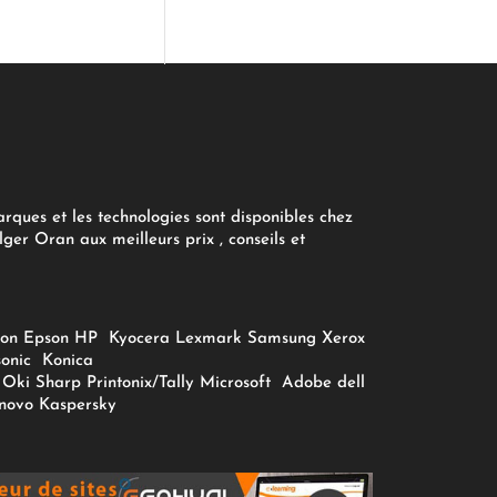
arques et les technologies sont disponibles chez
ger Oran aux meilleurs prix , conseils et
on
Epson
HP
Kyocera
Lexmark
Samsung
Xerox
onic
Konica
Oki
Sharp
Printonix/Tally
Microsoft
Adobe
dell
novo
Kaspersky