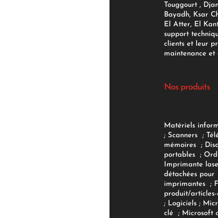
Touggourt , Djan
Bayadh, Ksar Ch
El Atter, El Kan
support techniq
clients et leur p
maintenance et d
Nos produits
Matériels infor
;
Scanners
;
Tél
mémoires
;
Dis
portables
;
Ord
Imprimante lase
détachées pour
imprimantes
;
produit/articles-
;
Logiciels
; Micr
clé
;
Microsoft 