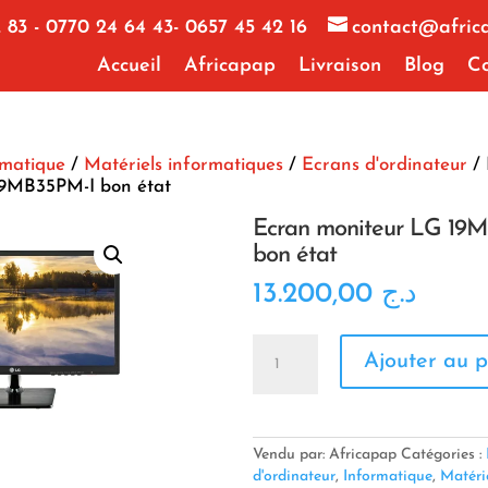
 83 - 0770 24 64 43- 0657 45 42 16
contact@afric
Accueil
Africapap
Livraison
Blog
Co
rmatique
/
Matériels informatiques
/
Ecrans d'ordinateur
/ 
19MB35PM-I bon état
Ecran moniteur LG 19
bon état
13.200,00
د.ج
quantité
Ajouter au p
de
Ecran
moniteur
LG
19MB35PM-
Vendu par: Africapap
Catégories :
I
d'ordinateur
,
Informatique
,
Matéri