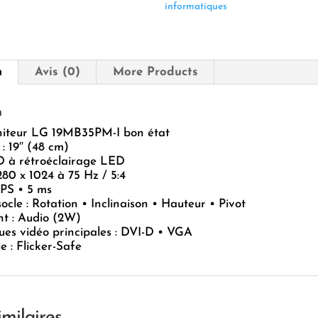
bon
informatiques
état
n
Avis (0)
More Products
n
iteur LG 19MB35PM-I bon état
: 19″ (48 cm)
 à rétroéclairage LED
280 x 1024 à 75 Hz / 5:4
IPS • 5 ms
ocle : Rotation • Inclinaison • Hauteur • Pivot
t : Audio (2W)
es vidéo principales : DVI-D • VGA
e : Flicker-Safe
imilaires