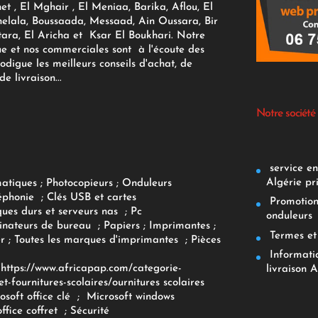
et , El Mghair , El Meniaa, Barika, Aflou, El
elala, Boussaada, Messaad, Ain Oussara, Bir
tara, El Aricha et Ksar El Boukhari. Notre
ue et nos commerciales sont à l'écoute des
rodigue les meilleurs conseils d'achat, de
e livraison...
Notre société
service env
Algérie pr
matiques
;
Photocopieurs
;
Onduleurs
éphonie
;
Clés USB et cartes
Promotions
ques durs et serveurs nas
;
Pc
onduleurs
inateurs
de bureau
;
Papiers
; Imprimantes
;
Termes et 
r
;
Toutes les marques d'imprimantes
;
Pièces
Informatiq
F
https://www.africapap.com/categorie-
livraison A
et-fournitures-scolaires/
ournitures scolaires
osoft office clé
;
Microsoft windows
office coffret
;
Sécurité