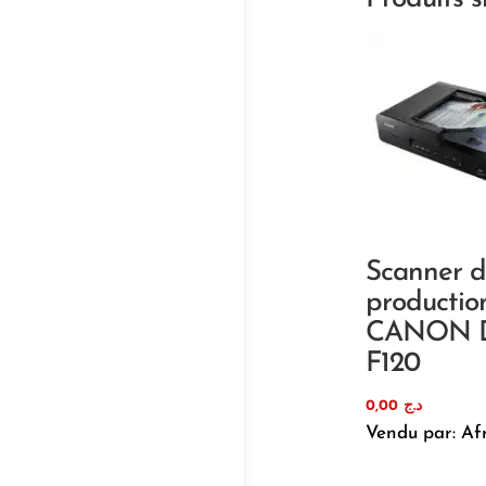
Scanner 
productio
CANON 
F120
0,00
د.ج
Vendu par: Af