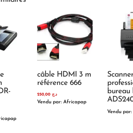
de
câble HDMI 3 m
Scanne
n
référence 666
profess
DR-
bureau 
250,00
د.ج
ADS24
Vendu par: Africapap
Vendu par:
ricapap