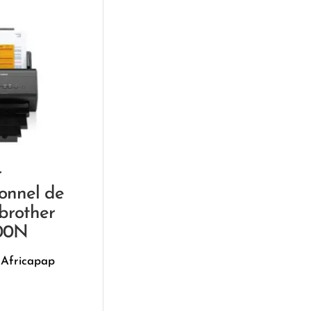
r
ionnel de
brother
00N
 Africapap