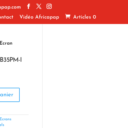
apap.com
ntact
Vidéo Africapap
Articles 0
Ecran
MB35PM-I
anier
Ecrans
els