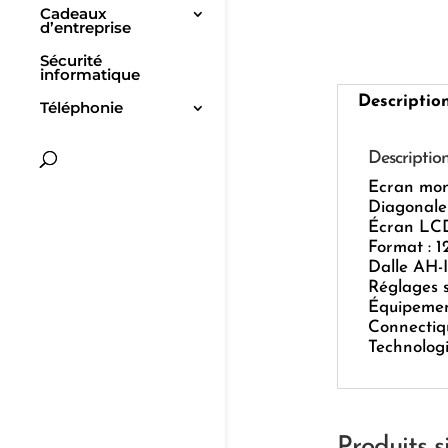
Cadeaux
d’entreprise
Sécurité
informatique
Descriptio
Téléphonie
Descriptio
Ecran mon
Diagonale 
Écran LCD
Format : 1
Dalle AH-
Réglages s
Équipemen
Connectiqu
Technologi
Produits s