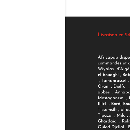
Livraison en 24
Africapap dispo
commandes et d'
Wiyalas d'Algér
el bouaghi , Bat
, Tamanrasset , 
Oran , Djelfa , 
abbes , Annaba
Mostaganem , M
Illizi , Bordj B
Tissemsilt , El 
Tipaza , Mila ,
Ghardaia , Reli
Ouled Djellal , 