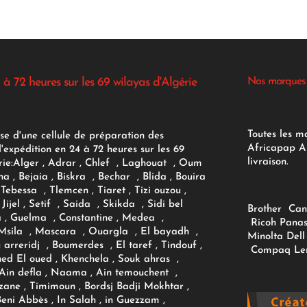
 à 72 heures sur les 69 wilayas d'Algérie
Nos marques
Toutes les m
se d'une cellule de préparation des
Africapap Al
expédition en 24 à 72 heures sur les 69
livraison.
ie:
Alger
, Adrar
, Chlef , Laghouat , Oum
na , Bejaia , Biskra , Bechar , Blida , Bouira
Tebessa , Tlemcen , Tiaret , Tizi ouzou ,
Jijel , Setif , Saida , Skikda , Sidi bel
Brother
Can
 , Guelma , Constantine , Medea ,
Ricoh
Panas
sila , Mascara , Ouargla , El bayadh ,
Minolta
Dell
ou arreridj , Boumerdes , El taref , Tindouf ,
Compaq
Le
oued El oued , Khenchela , Souk ahras ,
 Ain defla , Naama , Ain temouchent ,
zane , Timimoun , Bordsj Badji Mokhtar ,
Beni Abbès , In Salah , in Guezzam ,