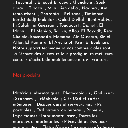
, Tissemsilt , El oued El oued , Khenchela , Souk
ahras , Tipaza , Mila , Ain defla , Naama , Ain
temouchent , Ghardaia , Relizane , Timimoun ,
Bordsj Badji Mokhtar , Ouled Djellal , Beni Abbès ,
In Salah , in Guezzam , Touggourt , Djanet , El
Mghair , El Meniaa, Barika, Aflou, El Bayadh, Ksar
Chelala, Boussaada, Messaad, Ain Oussara, Bir El
Atter, El Kantara, El Aricha et Ksar El Boukhari.
Notre support technique et nos commerciales sont
à l'écoute des clients et leur prodigue les meilleurs
conseils d'achat, de maintenance et de livraison...
Nos produits
Matériels informatiques
;
Photocopieurs
;
Onduleurs
;
Scanners
;
Téléphonie
;
Clés USB et cartes
mémoires
;
Disques durs et serveurs nas
;
Pc
portables
;
Ordinateurs
de bureau
;
Papiers
;
Imprimantes
;
Imprimante laser
;
Toutes les
marques d'imprimantes
;
Pièces détachées pour
imprimantes
;
F
https://www.africapap.com/categori