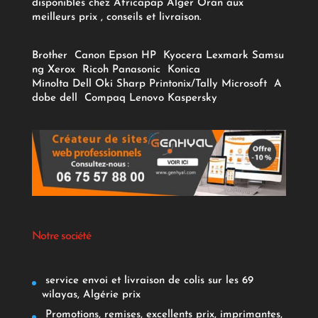
disponibles chez Africapap Alger Oran aux
meilleurs prix , conseils et livraison.
Brother
Canon
Epson
HP
Kyocera
Lexmark
Samsu
ng
Xerox
Ricoh
Panasonic
Konica
Minolta
Dell
Oki
Sharp
Printonix/Tally
Microsoft
A
dobe
dell
Compaq
Lenovo
Kaspersky
Notre société
service envoi et livraison de colis sur les 69
wilayas, Algérie prix
Promotions, remises, excellents prix, imprimantes,