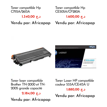
Toner compatible Hp
Toner compatible Hp
C7115A/2613A
CE505A/CF280A
1.340,00
د.ج
1.600,00
د.ج
Vendu par: Africapap
Vendu par: Africapap
Toner laser compatible
Toner Laser HP compatible
Brother TN-2000 et TN-
couleur 533A/CE413A U
2005 grande capacité
1.880,00
د.ج
2.184,00
د.ج
Vendu par: Africapap
Vendu par: Africapap