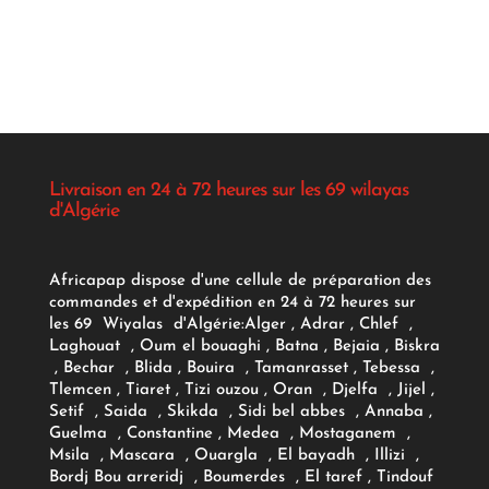
Livraison en 24 à 72 heures sur les 69 wilayas
d'Algérie
Africapap dispose d'une cellule de préparation des
commandes et d'expédition en 24 à 72 heures sur
les 69 Wiyalas d'Algérie:
Alger
, Adrar
, Chlef ,
Laghouat , Oum el bouaghi , Batna , Bejaia , Biskra
, Bechar , Blida , Bouira , Tamanrasset , Tebessa ,
Tlemcen , Tiaret , Tizi ouzou , Oran , Djelfa , Jijel ,
Setif , Saida , Skikda , Sidi bel abbes , Annaba ,
Guelma , Constantine , Medea , Mostaganem ,
Msila , Mascara , Ouargla , El bayadh , Illizi ,
Bordj Bou arreridj , Boumerdes , El taref , Tindouf