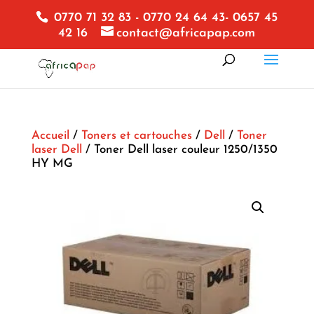
0770 71 32 83 - 0770 24 64 43- 0657 45
42 16
contact@africapap.com
Accueil
/
Toners et cartouches
/
Dell
/
Toner
laser Dell
/ Toner Dell laser couleur 1250/1350
HY MG