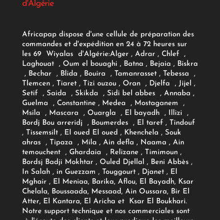
d'Algérie
Africapap dispose d'une cellule de préparation des
commandes et d'expédition en 24 à 72 heures sur
les 69 Wiyalas d'Algérie:
Alger
, Adrar
, Chlef ,
Laghouat , Oum el bouaghi , Batna , Bejaia , Biskra
, Bechar , Blida , Bouira , Tamanrasset , Tebessa ,
Tlemcen , Tiaret , Tizi ouzou , Oran , Djelfa , Jijel ,
Setif , Saida , Skikda , Sidi bel abbes , Annaba ,
Guelma , Constantine , Medea , Mostaganem ,
Msila , Mascara , Ouargla , El bayadh , Illizi ,
Bordj Bou arreridj , Boumerdes , El taref , Tindouf
, Tissemsilt , El oued El oued , Khenchela , Souk
ahras , Tipaza , Mila , Ain defla , Naama , Ain
temouchent , Ghardaia , Relizane , Timimoun ,
Bordsj Badji Mokhtar , Ouled Djellal , Beni Abbès ,
In Salah , in Guezzam , Touggourt , Djanet , El
Mghair , El Meniaa, Barika, Aflou, El Bayadh, Ksar
Chelala, Boussaada, Messaad, Ain Oussara, Bir El
Atter, El Kantara, El Aricha et Ksar El Boukhari.
Notre support technique et nos commerciales sont