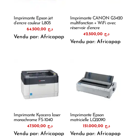
Imprimante Epson jet
Imprimante CANON G3420
d’encre couleur L805
multifonction + WiFi avec
réservoir d’encre
64.500,00
د.ج
42.500,00
د.ج
Vendu par: Africapap
Vendu par: Africapap
Imprimante Kyocera laser
Imprimante Epson
monochrome FS-1040
matricielle LQ2090
47.500,00
د.ج
151.000,00
د.ج
Vendu par: Africapap
Vendu par: Africapap