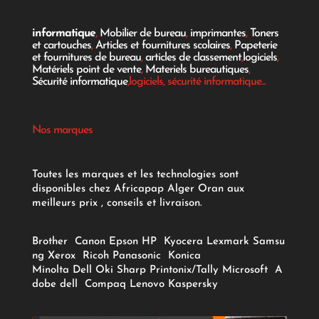
informatique
,
Mobilier de bureau
,
imprimantes
,
Toners
et cartouches
,
Articles et fournitures scolaires
,
Papeterie
et fournitures de bureau
,
articles de classement
,
logiciels
,
Matériels point de vente
,
Materiels bureautiques
,
Sécurité informatique
,logiciels, sécurité informatique...
Nos marques
Toutes les marques et les technologies sont
disponibles chez Africapap Alger Oran aux
meilleurs prix , conseils et livraison.
Brother
Canon
Epson
HP
Kyocera
Lexmark
Samsu
ng
Xerox
Ricoh
Panasonic
Konica
Minolta
Dell
Oki
Sharp
Printonix/Tally
Microsoft
A
dobe
dell
Compaq
Lenovo
Kaspersky