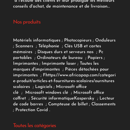
à l'écoute des clients et leur prodigue les meilleurs
conseils d'achat, de maintenance et de livraison...
Nos produits
Matériels informatiques
;
Photocopieurs
;
Onduleurs
;
Scanners
;
Téléphonie
;
Clés USB et cartes
mémoires
;
Disques durs et serveurs nas
;
Pc
portables
;
Ordinateurs
de bureau
;
Papiers
;
Imprimantes
;
Imprimante laser
;
Toutes les
marques d'imprimantes
;
Pièces détachées pour
imprimantes
;
F
https://www.africapap.com/categori
e-produit/articles-et-fournitures-scolaires/
ournitures
scolaires
;
Logiciels
; Microsoft office
clé
;
Microsoft windows clé
;
Microsoft office
coffret
;
Sécurité informatique
Kaspersky
;
Lecteur
de code barres
;
Compteuse de billet
;
Classements
;
Protection Covid
.
Toutes les catégories