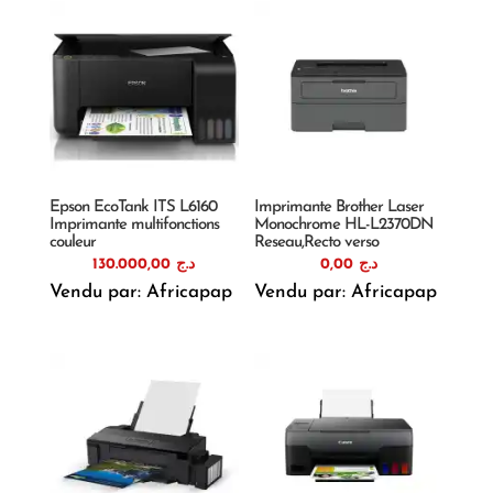
Epson EcoTank ITS L6160
Imprimante Brother Laser
Imprimante multifonctions
Monochrome HL-L2370DN
couleur
Reseau,Recto verso
130.000,00
د.ج
0,00
د.ج
Vendu par: Africapap
Vendu par: Africapap