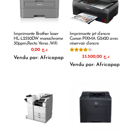
Imprimante Brother laser
Imprimante jet d’encre
HL-L2350DW monochrome
Canon PIXMA G2420 avec
30ppm,Recto Verso ,Wifi
réservoir d’encre
0,00
د.ج
Note
33.500,00
د.ج
Vendu par: Africapap
4.00
sur 5
Vendu par: Africapap