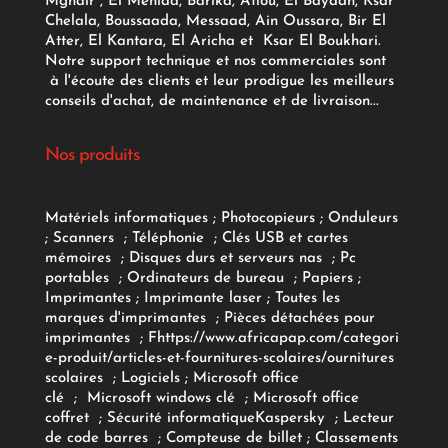
Mghair , El Meniaa, Barika, Aflou, El Bayadh, Ksar
Chelala, Boussaada, Messaad, Ain Oussara, Bir El
Atter, El Kantara, El Aricha et Ksar El Boukhari.
Notre support technique et nos commerciales sont
à l'écoute des clients et leur prodigue les meilleurs
conseils d'achat, de maintenance et de livraison...
Nos produits
Matériels informatiques
;
Photocopieurs
;
Onduleurs
;
Scanners
;
Téléphonie
;
Clés USB et cartes
mémoires
;
Disques durs et serveurs nas
;
Pc
portables
;
Ordinateurs
de bureau
;
Papiers
;
Imprimantes
;
Imprimante laser
;
Toutes les
marques d'imprimantes
;
Pièces détachées pour
imprimantes
;
F
https://www.africapap.com/categori
e-produit/articles-et-fournitures-scolaires/
ournitures
scolaires
;
Logiciels
; Microsoft office
clé
;
Microsoft windows clé
;
Microsoft office
coffret
;
Sécurité informatique
Kaspersky
;
Lecteur
de code barres
;
Compteuse de billet
;
Classements