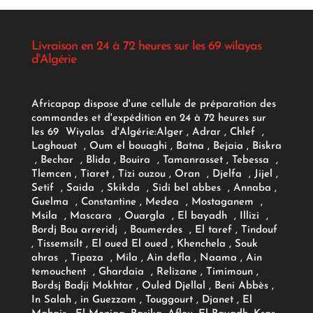
Livraison en 24 à 72 heures sur les 69 wilayas
d'Algérie
Africapap dispose d'une cellule de préparation des
commandes et d'expédition en 24 à 72 heures sur
les 69 Wiyalas d'Algérie:
Alger
, Adrar
, Chlef ,
Laghouat , Oum el bouaghi , Batna , Bejaia , Biskra
, Bechar , Blida , Bouira , Tamanrasset , Tebessa ,
Tlemcen , Tiaret , Tizi ouzou , Oran , Djelfa , Jijel ,
Setif , Saida , Skikda , Sidi bel abbes , Annaba ,
Guelma , Constantine , Medea , Mostaganem ,
Msila , Mascara , Ouargla , El bayadh , Illizi ,
Bordj Bou arreridj , Boumerdes , El taref , Tindouf
, Tissemsilt , El oued El oued , Khenchela , Souk
ahras , Tipaza , Mila , Ain defla , Naama , Ain
temouchent , Ghardaia , Relizane , Timimoun ,
Bordsj Badji Mokhtar , Ouled Djellal , Beni Abbès ,
In Salah , in Guezzam , Touggourt , Djanet , El