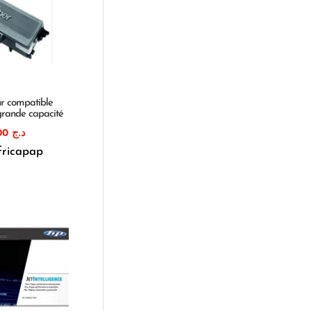
ur compatible
grande capacité
1.890,00
د.ج
fricapap