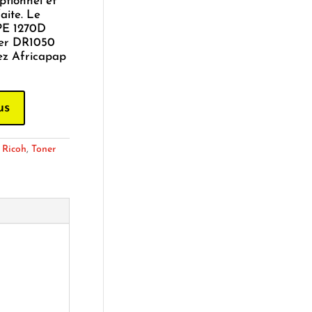
ptionnel et
aite. Le
PE 1270D
er DR1050
ez Africapap
us
:
Ricoh
,
Toner