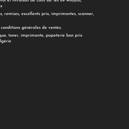
oi et livraison de colis sur les 69 wilayas,
ix
, remises, excellents prix, imprimantes, scanner,
conditions générales de ventes.
ue, toner, imprimante, papeterie bon prix
lgérie