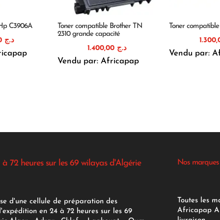
 Hp C3906A
Toner compatible Brother TN
Toner compatibl
2310 grande capacité
1.783,00
د.ج
1.400,00
د.ج
ricapap
Vendu par: A
Vendu par: Africapap
 à 72 heures sur les 69 wilayas d'Algérie
Nos marques
Toutes les m
se d'une cellule de préparation des
Africapap Al
expédition en 24 à 72 heures sur les 69