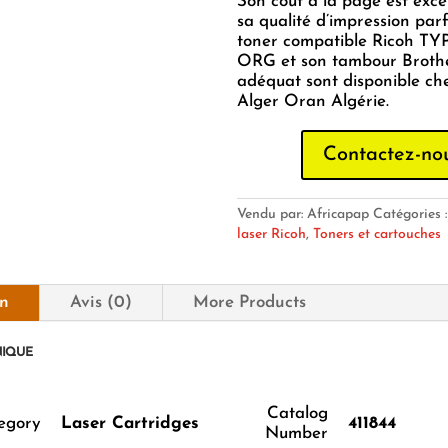
Son coût à la page est exce
sa qualité d’impression parf
toner compatible Ricoh TY
ORG et son tambour Broth
adéquat sont disponible ch
Alger Oran Algérie.
Contactez-no
Vendu par: Africapap
Catégories 
laser Ricoh
,
Toners et cartouches
on
Avis (0)
More Products
NIQUE
Catalog
egory
Laser Cartridges
411844
Number