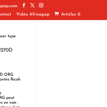
apap.com
ntact
Vidéo Africapap
Articles 0
aser type
 1270D
70D ORG
antes Ricoh
e
RG peut
 en noir .