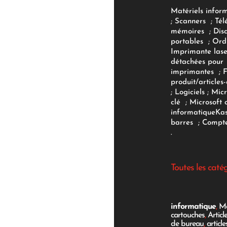
Matériels infor
;
Scanners
;
Tél
mémoires
;
Dis
portables
;
Ord
Imprimante lase
détachées pour
imprimantes
;
produit/articles-
;
Logiciels
; Micr
clé
;
Microsoft 
informatique
Ka
barres
;
Compte
.
Toutes les caté
informatique
,
Mo
cartouches
,
Articl
de bureau
,
articl