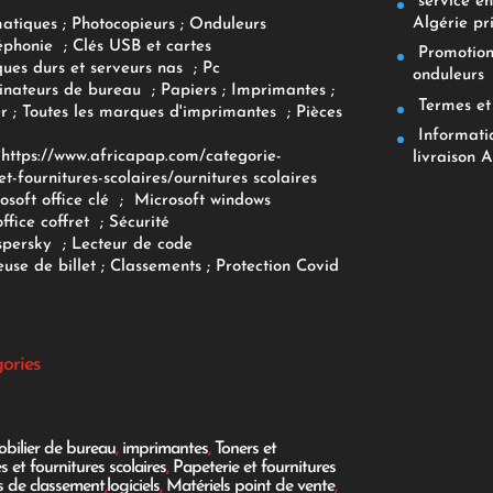
service env
Algérie pr
matiques
;
Photocopieurs
;
Onduleurs
éphonie
;
Clés USB et cartes
Promotions
ques durs et serveurs nas
;
Pc
onduleurs
inateurs
de bureau
;
Papiers
; Imprimantes
;
Termes et 
r
;
Toutes les marques d'imprimantes
;
Pièces
Informatiq
F
https://www.africapap.com/categorie-
livraison A
et-fournitures-scolaires/
ournitures scolaires
osoft office clé
;
Microsoft windows
office coffret
;
Sécurité
spersky
;
Lecteur de code
use de billet
;
Classements
;
Protection Covid
gories
bilier de bureau
,
imprimantes
,
Toners et
es et fournitures scolaires
,
Papeterie et fournitures
es de classement
,
logiciels
,
Matériels point de vente
,