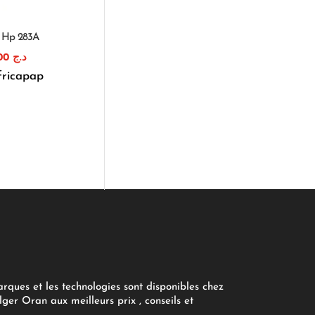
e Hp 283A
1.300,00
د.ج
fricapap
arques et les technologies sont disponibles chez
ger Oran aux meilleurs prix , conseils et