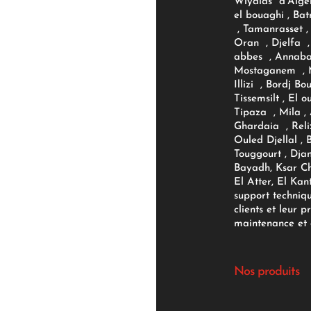
Wiyalas d'Algér
el bouaghi , Bat
, Tamanrasset , 
Oran , Djelfa , 
abbes , Annaba
Mostaganem , M
Illizi , Bordj B
Tissemsilt , El 
Tipaza , Mila ,
Ghardaia , Reli
Ouled Djellal , 
Touggourt , Djan
Bayadh, Ksar Ch
El Atter, El Kan
support techniq
clients et leur p
maintenance et d
Nos produits