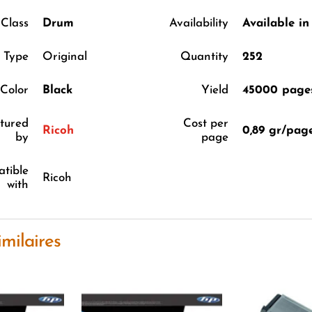
Class
Drum
Availability
Available in
Type
Original
Quantity
252
Color
Black
Yield
45000 page
tured
Cost per
Ricoh
0,89 gr/pag
by
page
tible
Ricoh
with
imilaires