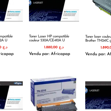
mpatible
Toner Laser HP compatible
Toner laser coule
12A U
couleur 530A/CE410A U
Brother TN241C 
1.820,00
د.ج
1.880,00
د.ج
ricapap
Vendu par: Africapap
Vendu par: A