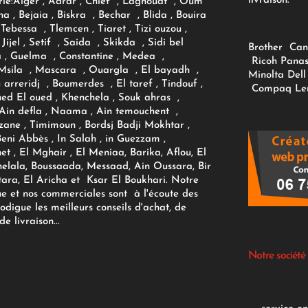
livraison.
ie:
Alger
, Adrar
, Chlef , Laghouat , Oum
na , Bejaia , Biskra , Bechar , Blida , Bouira
Tebessa , Tlemcen , Tiaret , Tizi ouzou ,
Jijel , Setif , Saida , Skikda , Sidi bel
Brother
Can
 , Guelma , Constantine , Medea ,
Ricoh
Panas
sila , Mascara , Ouargla , El bayadh ,
Minolta
Dell
ou arreridj , Boumerdes , El taref , Tindouf ,
Compaq
Le
oued El oued , Khenchela , Souk ahras ,
 Ain defla , Naama , Ain temouchent ,
zane , Timimoun , Bordsj Badji Mokhtar ,
Beni Abbès , In Salah , in Guezzam ,
et , El Mghair , El Meniaa, Barika, Aflou, El
elala, Boussaada, Messaad, Ain Oussara, Bir
tara, El Aricha et Ksar El Boukhari. Notre
ue et nos commerciales sont à l'écoute des
rodigue les meilleurs conseils d'achat, de
e livraison...
Notre société