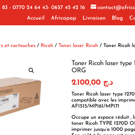
 83 - 0770 24 64 43- 0657 45 42 16
contact@afric
Accueil
Africapap
Livraison
Blog
Co
s et cartouches
/
Ricoh
/
Toner laser Ricoh
/ Toner Ricoh l
Toner Ricoh laser type
ORG
2.100,00
د.ج
Toner Ricoh laser type 12
compatible avec les imprim
AF1515/MP161/MP171
Occupe un espace réduit , l
toner Ricoh TYPE 1270D O
imprimer jusqu’a 1000 pages