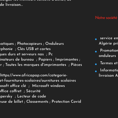
e livraison...
Notre société
service env
Algérie pr
matiques
;
Photocopieurs
;
Onduleurs
éphonie
;
Clés USB et cartes
Promotions
ques durs et serveurs nas
;
Pc
onduleurs
inateurs
de bureau
;
Papiers
; Imprimantes
;
Termes et 
r
;
Toutes les marques d'imprimantes
;
Pièces
Informatiq
F
https://www.africapap.com/categorie-
livraison A
et-fournitures-scolaires/
ournitures scolaires
osoft office clé
;
Microsoft windows
office coffret
;
Sécurité
spersky
;
Lecteur de code
use de billet
;
Classements
;
Protection Covid