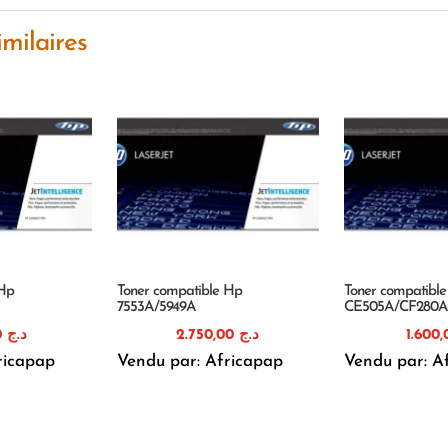
imilaires
 Hp
Toner compatible Hp
Toner compatibl
7553A/5949A
CE505A/CF280
1.110,00
د.ج
2.750,00
د.ج
ricapap
Vendu par: Africapap
Vendu par: A