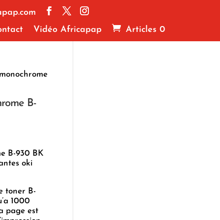
apap.com
ntact
Vidéo Africapap
Articles 0
r monochrome
hrome B-
me B-930 BK
antes oki
e toner B-
u’a 1000
la page est