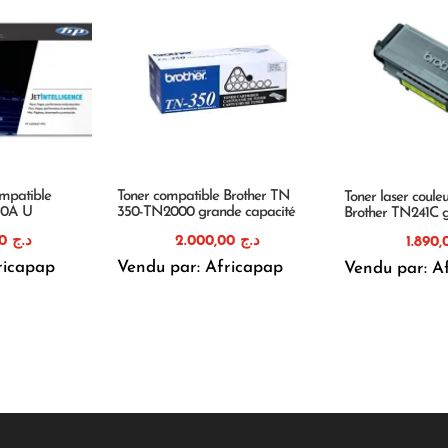
mpatible
Toner compatible Brother TN
Toner laser coule
10A U
350-TN2000 grande capacité
Brother TN241C 
2.750,00
د.ج
2.000,00
د.ج
ricapap
Vendu par: Africapap
Vendu par: A