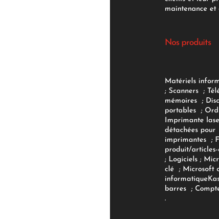
maintenance et d
Nos produits
Matériels infor
;
Scanners
;
Tél
mémoires
;
Dis
portables
;
Ord
Imprimante lase
détachées pour
imprimantes
;
produit/articles-
;
Logiciels
; Micr
clé
;
Microsoft 
informatique
Ka
barres
;
Compte
.