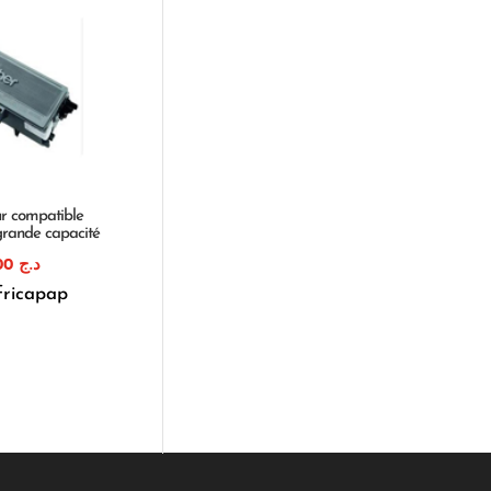
ur compatible
grande capacité
1.890,00
د.ج
fricapap