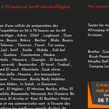
 à 72 heures sur les 69 wilayas d'Algérie
Nos marques
Toutes les m
se d'une cellule de préparation des
Africapap Al
expédition en 24 à 72 heures sur les 69
livraison.
ie:
Alger
, Adrar
, Chlef , Laghouat , Oum
na , Bejaia , Biskra , Bechar , Blida , Bouira
Tebessa , Tlemcen , Tiaret , Tizi ouzou ,
Jijel , Setif , Saida , Skikda , Sidi bel
Brother
Can
 , Guelma , Constantine , Medea ,
Ricoh
Panas
sila , Mascara , Ouargla , El bayadh ,
Minolta
Dell
ou arreridj , Boumerdes , El taref , Tindouf ,
Compaq
Le
oued El oued , Khenchela , Souk ahras ,
 Ain defla , Naama , Ain temouchent ,
zane , Timimoun , Bordsj Badji Mokhtar ,
Beni Abbès , In Salah , in Guezzam ,
et , El Mghair , El Meniaa, Barika, Aflou, El
elala, Boussaada, Messaad, Ain Oussara, Bir
tara, El Aricha et Ksar El Boukhari. Notre
ue et nos commerciales sont à l'écoute des
rodigue les meilleurs conseils d'achat, de