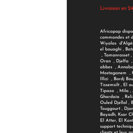
Livraison en 24
Africapap dispo
commandes et d'
Wiyalas d'Algér
el bouaghi , Bat
, Tamanrasset , 
Oran , Djelfa , 
abbes , Annaba
Mostaganem , M
Illizi , Bordj B
Tissemsilt , El 
Tipaza , Mila ,
Ghardaia , Reli
Ouled Djellal , 
Touggourt , Djan
Bayadh, Ksar Ch
El Atter, El Kan
support techniq
clients et leur p