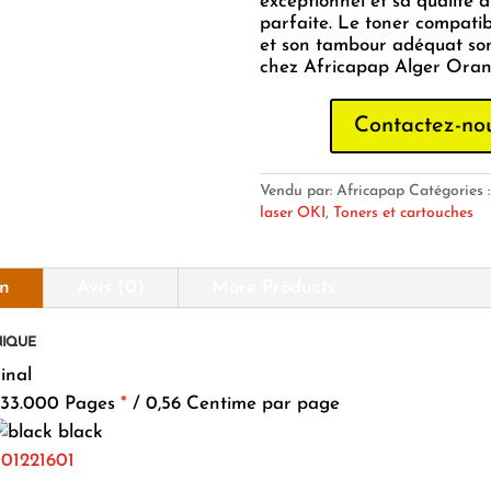
exceptionnel et sa qualité d
parfaite. Le toner compati
et son tambour adéquat son
chez Africapap Alger Oran 
Contactez-no
Vendu par: Africapap
Catégories 
laser OKI
,
Toners et cartouches
on
Avis (0)
More Products
NIQUE
inal
33.000 Pages
*
/ 0,56 Centime par page
black
01221601