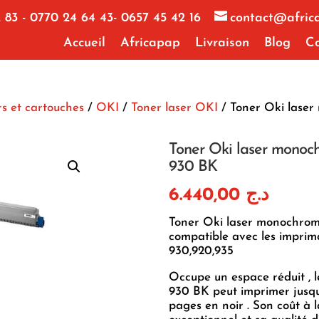
 83 - 0770 24 64 43- 0657 45 42 16
contact@afric
Accueil
Africapap
Livraison
Blog
Co
s et cartouches
/
OKI
/
Toner laser OKI
/ Toner Oki lase
Toner Oki laser monoc
930 BK
6.440,00
د.ج
Toner Oki laser monochro
compatible avec les imprim
930,920,935
Occupe un espace réduit , l
930 BK peut imprimer jusq
pages en noir . Son coût à 