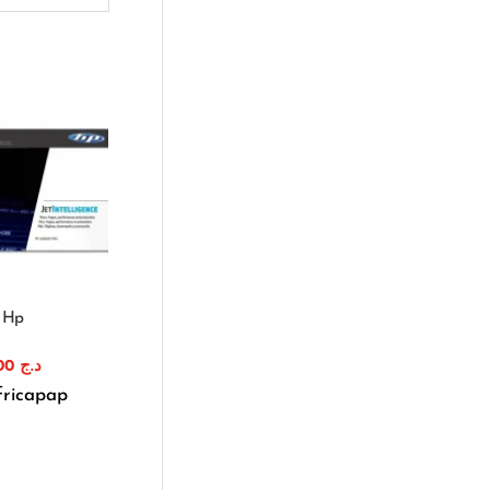
e Hp
A
1.600,00
د.ج
fricapap