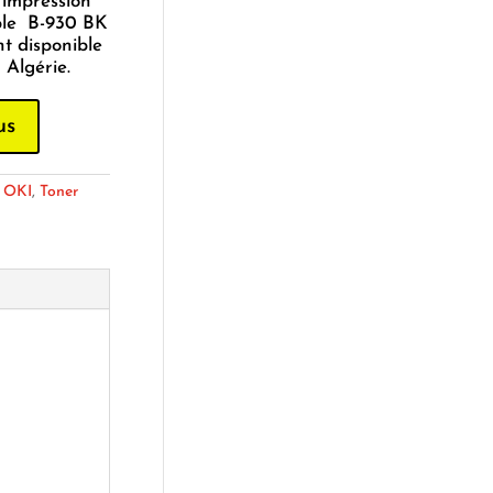
’impression
ble B-930 BK
t disponible
Algérie.
us
:
OKI
,
Toner